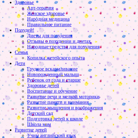
Здоровье
Арт-терапия
Женское здоровье
Народная медицина
Правильное питание
Похудей!
Диеты для похудения
Отзывы о похудении и диетах
Народные средства для похудения
Семья
Копилка жетейского опыта
Дети
Грудное вскармливание
Новорожденный малыш
Ребенок от года и старше
Здоровье детей
Воспитание и обучение
Развитие речи и мелкой моторики
Развитие памяти и внимания
Развитие мышления и воображения
Детский сад
Подготовка детей к школе
Школа мам
Развитие детей
Учим английский язык