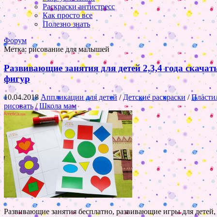
Раскраски антистресс
Как просто все
Полезно знать
Форум
Метка:
рисование для малышей
Развивающие занятия для детей 2,3,4 года скачат
фигур
10.04.2018
Аппликации для детей
/
Детские раскраски
/
Пласти
рисовать
/
Школа мам
Развивающие занятия бесплатно, развивающие игры для детей,