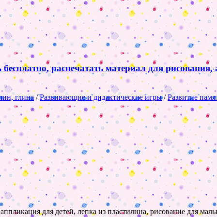
ь бесплатно, распечатать материал для рисования,
лин, глина
/
Развивающие и дидактические игры
/
Развитие памя
 аппликация для детей, лепка из пластилина, рисование для ма