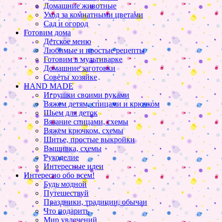
Домашние животные
Уход за комнатными цветами
Сад и огород
Готовим дома
Детское меню
Любимые и простые рецепты
Готовим в мультиварке
Домашние заготовки
Советы хозяйке
HAND MADE
Игрушки своими руками
Вяжем детям, спицами и крючком
Шьем для деток
Вязание спицами, схемы
Вяжем крючком, схемы
Шитье, простые выкройки
Вышивка, схемы
Рукоделие
Интересные идеи
Интересно обо всем!
Будь модной
Путешествуй
Праздники, традиции, обычаи
Что подарить
Мир увлечений