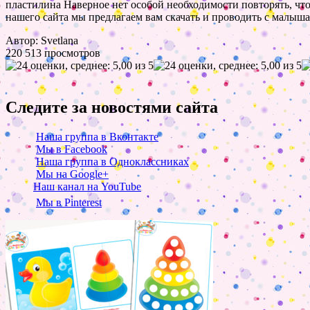
пластилина Наверное нет особой необходимости повторять, что
нашего сайта мы предлагаем вам скачать и проводить с малыш
Автор: Svetlana
220 513 просмотров
Следите за новостями сайта
Наша группа в Вконтакте
Мы в Facebook
Наша группа в Одноклассниках
Мы на Google+
Наш канал на YouTube
Мы в Pinterest