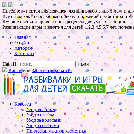
Интернет - портал для девушек, женщин, заботливых мам, и для
Все о том как стать любимой, невестой, женой и заботливой ма
Лучшие статьи и проверенные рецепты для умных женщин.
Развивающие игры и занятия для детей 1,2,3,4,5,6,7 лет, полез
Главная
О сайте
Авторам
Контакты
НайтИ:
Войти
или
Зарегистрироваться
Красота
Уход за лицом
Уход за телом
Уход за волосами
Уход за ногтями
Прическа, макияж косметика