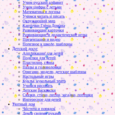
Учим русский алфавит
Учим цифры с детьми
Математика и логика
Учимся читать и писать
Окружающий мир
Карточки Глена Домана
Развивающие карточки
Развивающие и дидактические игры
Презентации и видео
Полезное к школе, шаблоны
Детский досуг
Аппликации для детей
Поделки для детей
Пластилин, глина
Пазлы и головоломки
Оригами, модели, детские шаблоны
Настольные игры
Куклы, кукольный театр
Учимся рисовать
Детские раскраски
Сказки, стихи, песни, загадки, потешки
Интересное для детей
Уютный дом
Чистота и порядок
Декор своими руками