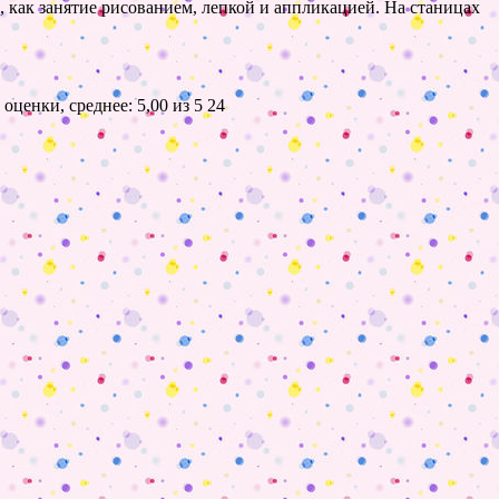
 как занятие рисованием, лепкой и аппликацией. На станицах
24