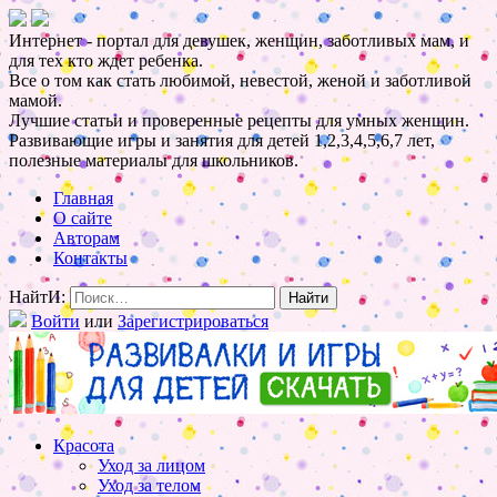
Интернет - портал для девушек, женщин, заботливых мам, и
для тех кто ждет ребенка.
Все о том как стать любимой, невестой, женой и заботливой
мамой.
Лучшие статьи и проверенные рецепты для умных женщин.
Развивающие игры и занятия для детей 1,2,3,4,5,6,7 лет,
полезные материалы для школьников.
Главная
О сайте
Авторам
Контакты
НайтИ:
Войти
или
Зарегистрироваться
Красота
Уход за лицом
Уход за телом