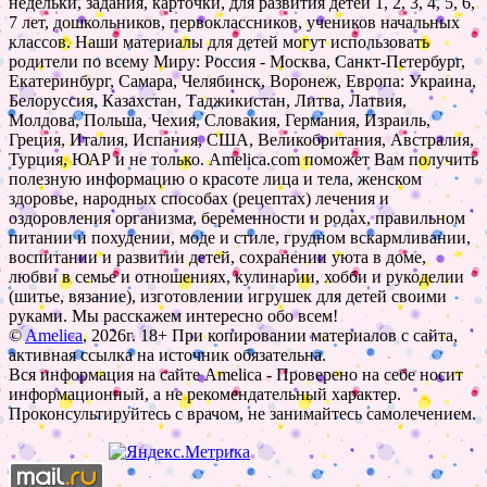
недельки, задания, карточки, для развития детей 1, 2, 3, 4, 5, 6,
7 лет, дошкольников, первоклассников, учеников начальных
классов. Наши материалы для детей могут использовать
родители по всему Миру: Россия - Москва, Санкт-Петербург,
Екатеринбург, Самара, Челябинск, Воронеж, Европа: Украина,
Белоруссия, Казахстан, Таджикистан, Литва, Латвия,
Молдова, Польша, Чехия, Словакия, Германия, Израиль,
Греция, Италия, Испания, США, Великобритания, Австралия,
Турция, ЮАР и не только. Amelica.com поможет Вам получить
полезную информацию о красоте лица и тела, женском
здоровье, народных способах (рецептах) лечения и
оздоровления организма, беременности и родах, правильном
питании и похудении, моде и стиле, грудном вскармливании,
воспитании и развитии детей, сохранении уюта в доме,
любви в семье и отношениях, кулинарии, хобби и рукоделии
(шитье, вязание), изготовлении игрушек для детей своими
руками. Мы расскажем интересно обо всем!
©
Amelica
, 2026г. 18+ При копировании материалов с сайта,
активная ссылка на источник обязательна.
Вся информация на сайте Amelica - Проверено на себе носит
информационный, а не рекомендательный характер.
Проконсультируйтесь с врачом, не занимайтесь самолечением.