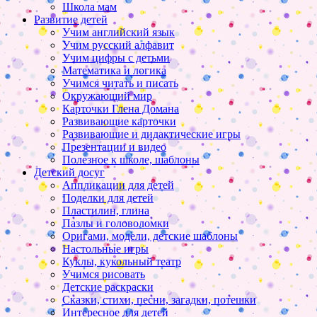
Школа мам
Развитие детей
Учим английский язык
Учим русский алфавит
Учим цифры с детьми
Математика и логика
Учимся читать и писать
Окружающий мир
Карточки Глена Домана
Развивающие карточки
Развивающие и дидактические игры
Презентации и видео
Полезное к школе, шаблоны
Детский досуг
Аппликации для детей
Поделки для детей
Пластилин, глина
Пазлы и головоломки
Оригами, модели, детские шаблоны
Настольные игры
Куклы, кукольный театр
Учимся рисовать
Детские раскраски
Сказки, стихи, песни, загадки, потешки
Интересное для детей