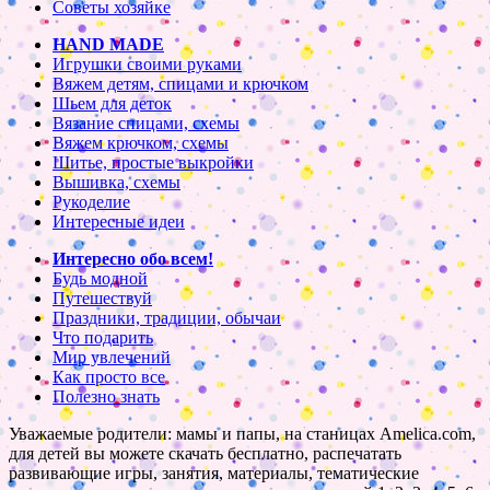
Советы хозяйке
HAND MADE
Игрушки своими руками
Вяжем детям, спицами и крючком
Шьем для деток
Вязание спицами, схемы
Вяжем крючком, схемы
Шитье, простые выкройки
Вышивка, схемы
Рукоделие
Интересные идеи
Интересно обо всем!
Будь модной
Путешествуй
Праздники, традиции, обычаи
Что подарить
Мир увлечений
Как просто все
Полезно знать
Уважаемые родители: мамы и папы, на станицах Amelica.com,
для детей вы можете скачать бесплатно, распечатать
развивающие игры, занятия, материалы, тематические