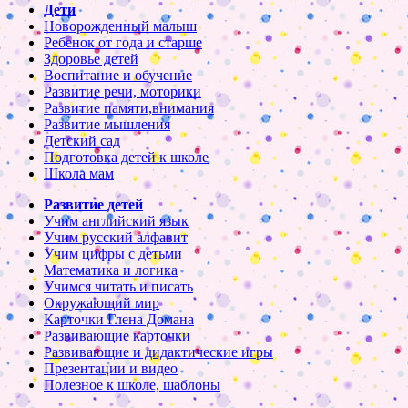
Дети
Новорожденный малыш
Ребенок от года и старше
Здоровье детей
Воспитание и обучение
Развитие речи, моторики
Развитие памяти,внимания
Развитие мышления
Детский сад
Подготовка детей к школе
Школа мам
Развитие детей
Учим английский язык
Учим русский алфавит
Учим цифры с детьми
Математика и логика
Учимся читать и писать
Окружающий мир
Карточки Глена Домана
Развивающие карточки
Развивающие и дидактические игры
Презентации и видео
Полезное к школе, шаблоны