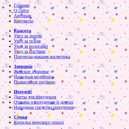
Главная
О сайте
Авторам
Контакты
Красота
Уход за лицом
Уход за телом
Уход за волосами
Уход за ногтями
Прическа,макияж,косметика
Здоровье
Женское здоровье
Народная медицина
Правильное питание
Похудей!
Диеты для похудения
Отзывы о похудении и диетах
Народные средства похудения
Семья
Копилка женского опыта