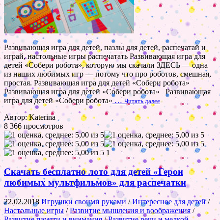
Развивающая игра для детей, пазлы для детей, распечатай и
играй, настольные игры распечатать Развивающая игра для
детей «Собери робота», которую мы скачали ЗДЕСЬ — одна
из наших любимых игр — потому что про роботов, смешная,
простая. Развивающая игра для детей «Собери робота»
Развивающая игра для детей «Собери робота» Развивающая
игра для детей «Собери робота»
…
Читать далее
Автор: Katerina
8 366 просмотров
1
Скачать бесплатно лото для детей «Герои
любимых мультфильмов» для распечатки
22.02.2018
Игрушки своими руками
/
Интересное для детей
/
Настольные игры
/
Развитие мышления и воображения
/
Развитие памяти и внимания
/
Развитие речи и мелкой