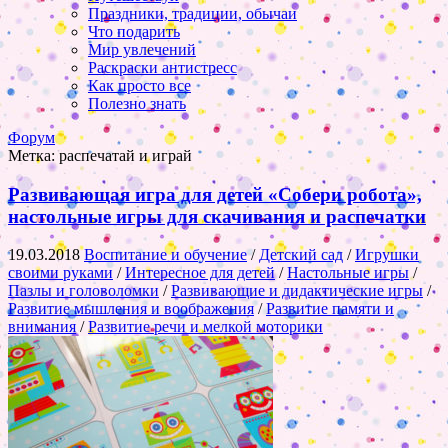
Праздники, традиции, обычаи
Что подарить
Мир увлечений
Раскраски антистресс
Как просто все
Полезно знать
Форум
Метка:
распечатай и играй
Развивающая игра для детей «Собери робота»,
настольные игры для скачивания и распечатки
19.03.2018
Воспитание и обучение
/
Детский сад
/
Игрушки
своими руками
/
Интересное для детей
/
Настольные игры
/
Пазлы и головоломки
/
Развивающие и дидактические игры
/
Развитие мышления и воображения
/
Развитие памяти и
внимания
/
Развитие речи и мелкой моторики