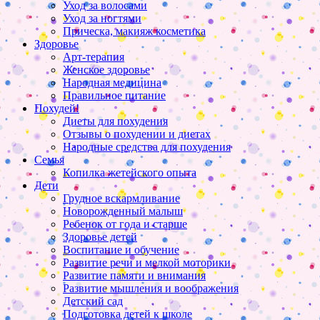
Уход за волосами
Уход за ногтями
Прическа, макияж косметика
Здоровье
Арт-терапия
Женское здоровье
Народная медицина
Правильное питание
Похудей!
Диеты для похудения
Отзывы о похудении и диетах
Народные средства для похудения
Семья
Копилка жетейского опыта
Дети
Грудное вскармливание
Новорожденный малыш
Ребенок от года и старше
Здоровье детей
Воспитание и обучение
Развитие речи и мелкой моторики
Развитие памяти и внимания
Развитие мышления и воображения
Детский сад
Подготовка детей к школе