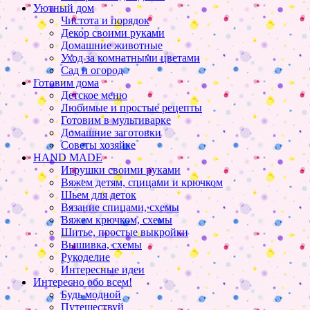
Уютный дом
Чистота и порядок
Декор своими руками
Домашние животные
Уход за комнатными цветами
Сад и огород
Готовим дома
Детское меню
Любимые и простые рецепты
Готовим в мультиварке
Домашние заготовки
Советы хозяйке
HAND MADE
Игрушки своими руками
Вяжем детям, спицами и крючком
Шьем для деток
Вязание спицами, схемы
Вяжем крючком, схемы
Шитье, простые выкройки
Вышивка, схемы
Рукоделие
Интересные идеи
Интересно обо всем!
Будь модной
Путешествуй