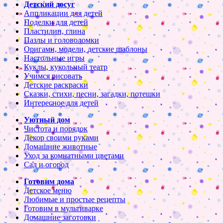
Детский досуг
Аппликации для детей
Поделки для детей
Пластилин, глина
Пазлы и головоломки
Оригами, модели, детские шаблоны
Настольные игры
Куклы, кукольный театр
Учимся рисовать
Детские раскраски
Сказки, стихи, песни, загадки, потешки
Интересное для детей
Уютный дом
Чистота и порядок
Декор своими руками
Домашние животные
Уход за комнатными цветами
Сад и огород
Готовим дома
Детское меню
Любимые и простые рецепты
Готовим в мультиварке
Домашние заготовки