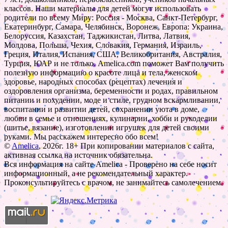
классов. Наши материалы для детей могут использовать
родители по всему Миру: Россия - Москва, Санкт-Петербург,
Екатеринбург, Самара, Челябинск, Воронеж, Европа: Украина,
Белоруссия, Казахстан, Таджикистан, Литва, Латвия,
Молдова, Польша, Чехия, Словакия, Германия, Израиль,
Греция, Италия, Испания, США, Великобритания, Австралия,
Турция, ЮАР и не только. Amelica.com поможет Вам получить
полезную информацию о красоте лица и тела, женском
здоровье, народных способах (рецептах) лечения и
оздоровления организма, беременности и родах, правильном
питании и похудении, моде и стиле, грудном вскармливании,
воспитании и развитии детей, сохранении уюта в доме,
любви в семье и отношениях, кулинарии, хобби и рукоделии
(шитье, вязание), изготовлении игрушек для детей своими
руками. Мы расскажем интересно обо всем!
©
Amelica
, 2026г. 18+ При копировании материалов с сайта,
активная ссылка на источник обязательна.
Вся информация на сайте Amelica - Проверено на себе носит
информационный, а не рекомендательный характер.
Проконсультируйтесь с врачом, не занимайтесь самолечением.