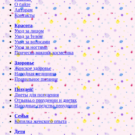
О сайте
Авторам
Контакты
Красота
Уход за лицом
Уход за телом
Уход за волосами
Уход за ногтями
Прическа,макияж,косметика
Здоровье
Женское здоровье
Народная медицина
Правильное питание
Похудей!
Диеты для похудения
Отзывы о похудении и диетах
Народные средства похудения
Семья
Копилка женского опыта
Дети