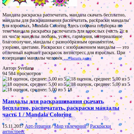
Мандала раскраска распечатать, мандала скачать бесплатно,
мандалы для раскрашивания распечатать, раскраски мандалы
для взрослых, Mandala Coloring Здесь собрана подборка по
теме мандала раскраска распечатать для взрослых (часть 2): в
их числе мандалы любовь, успех, гармония, материальное
благополучие, мандалы с разнообразным орнаментом,
узорами, цветами. Раскраски с изображением мандалы — это
отличный вариант раскрасок антистресс для взрослых. При
созерцании мандалы человек
…
Читать далее
Автор: Svetlana
94 584 просмотров
18
Мандалы для раскрашивания скачать
бесплатно, распечатать, раскраски мандалы
часть 1 / Mandala Coloring
15.11.2017
Арт-терапия
/
Мир увлечений
/
Раскраски
антистресс