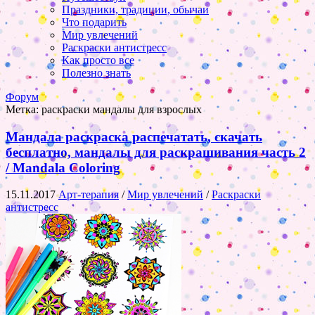
Праздники, традиции, обычаи
Что подарить
Мир увлечений
Раскраски антистресс
Как просто все
Полезно знать
Форум
Метка:
раскраски мандалы для взрослых
Мандала раскраска распечатать, скачать
бесплатно, мандалы для раскрашивания часть 2
/ Mandala Coloring
15.11.2017
Арт-терапия
/
Мир увлечений
/
Раскраски
антистресс