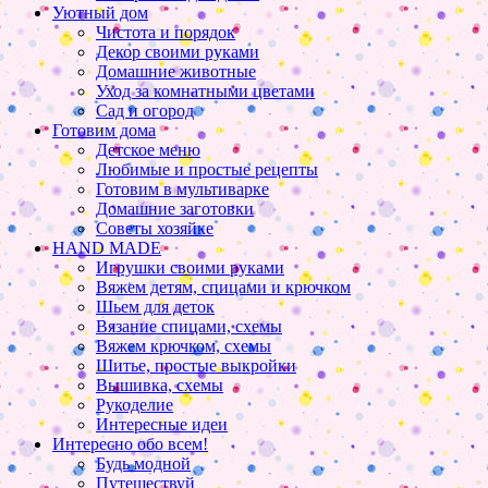
Уютный дом
Чистота и порядок
Декор своими руками
Домашние животные
Уход за комнатными цветами
Сад и огород
Готовим дома
Детское меню
Любимые и простые рецепты
Готовим в мультиварке
Домашние заготовки
Советы хозяйке
HAND MADE
Игрушки своими руками
Вяжем детям, спицами и крючком
Шьем для деток
Вязание спицами, схемы
Вяжем крючком, схемы
Шитье, простые выкройки
Вышивка, схемы
Рукоделие
Интересные идеи
Интересно обо всем!
Будь модной
Путешествуй