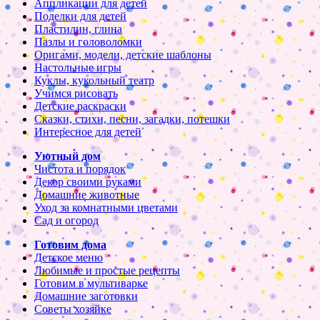
Аппликации для детей
Поделки для детей
Пластилин, глина
Пазлы и головоломки
Оригами, модели, детские шаблоны
Настольные игры
Куклы, кукольный театр
Учимся рисовать
Детские раскраски
Сказки, стихи, песни, загадки, потешки
Интересное для детей
Уютный дом
Чистота и порядок
Декор своими руками
Домашние животные
Уход за комнатными цветами
Сад и огород
Готовим дома
Детское меню
Любимые и простые рецепты
Готовим в мультиварке
Домашние заготовки
Советы хозяйке