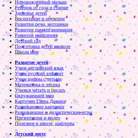
Новорожденный малыш
Ребенок от года и старше
Здоровье детей
Воспитание и обучение
Развитие речи, моторики
Развитие памяти,внимания
Развитие мышления
Детский сад
Подготовка детей к школе
Школа мам
Развитие детей
Учим английский язык
Учим русский алфавит
Учим цифры с детьми
Математика и логика
Учимся читать и писать
Окружающий мир
Карточки Глена Домана
Развивающие карточки
Развивающие и дидактические игры
Презентации и видео
Полезное к школе, шаблоны
Детский досуг