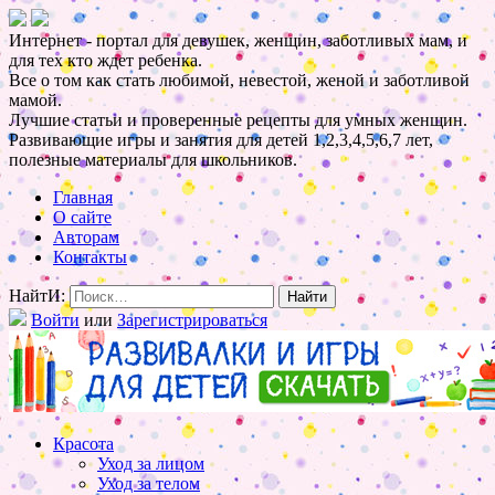
Интернет - портал для девушек, женщин, заботливых мам, и
для тех кто ждет ребенка.
Все о том как стать любимой, невестой, женой и заботливой
мамой.
Лучшие статьи и проверенные рецепты для умных женщин.
Развивающие игры и занятия для детей 1,2,3,4,5,6,7 лет,
полезные материалы для школьников.
Главная
О сайте
Авторам
Контакты
НайтИ:
Войти
или
Зарегистрироваться
Красота
Уход за лицом
Уход за телом