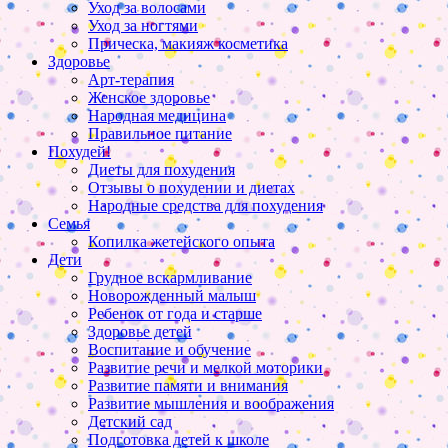
Уход за волосами
Уход за ногтями
Прическа, макияж косметика
Здоровье
Арт-терапия
Женское здоровье
Народная медицина
Правильное питание
Похудей!
Диеты для похудения
Отзывы о похудении и диетах
Народные средства для похудения
Семья
Копилка жетейского опыта
Дети
Грудное вскармливание
Новорожденный малыш
Ребенок от года и старше
Здоровье детей
Воспитание и обучение
Развитие речи и мелкой моторики
Развитие памяти и внимания
Развитие мышления и воображения
Детский сад
Подготовка детей к школе