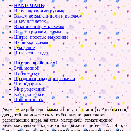
HAND MADE
Игрушки своими руками
Вяжем детям, спицами и крючком
Шьем для деток
Вязание спицами, схемы
Вяжем крючком, схемы
Шитье, простые выкройки
Вышивка, схемы
Рукоделие
Интересные идеи
Интересно обо всем!
Будь модной
Путешествуй
Праздники, традиции, обычаи
Что подарить
Мир увлечений
Как просто все
Полезно знать
Уважаемые родители: мамы и папы, на станицах Amelica.com,
для детей вы можете скачать бесплатно, распечатать
развивающие игры, занятия, материалы, тематические
недельки, задания, карточки, для развития детей 1, 2, 3, 4, 5, 6,
7 лет, дошкольников, первоклассников, учеников начальных