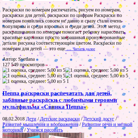
Раскраски по номерам распечатать, рисуем по номерам,
раскраски для детей, раскраски по цифрам Раскраски по
номерам появились совсем не давно и сразу стали очень
популярны и среди взрослых и среди детей. Этот метод
раскрашивания по номерам помогает ребенку нарисовать
красивые картинки просто закрашивая пронумерованные
детали рисунка соответствующим цветом. Раскраски по
номерам для детей — это еще
…
Читать далее
Автор: Svetlana
127 549 просмотров
1
Пеппа раскраски распечатать для детей,
забавные раскраски с любимыми героями
мультфильма «Свинка Пеппа»
08.02.2018
Дети
/
Детские раскраски
/
Детский досуг
/
Развитие мышления и воображения
/
Развитие речи и мелкой
моторики
/
Учимся рисовать