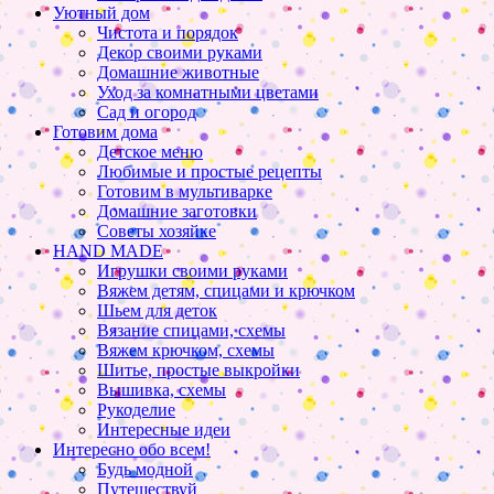
Уютный дом
Чистота и порядок
Декор своими руками
Домашние животные
Уход за комнатными цветами
Сад и огород
Готовим дома
Детское меню
Любимые и простые рецепты
Готовим в мультиварке
Домашние заготовки
Советы хозяйке
HAND MADE
Игрушки своими руками
Вяжем детям, спицами и крючком
Шьем для деток
Вязание спицами, схемы
Вяжем крючком, схемы
Шитье, простые выкройки
Вышивка, схемы
Рукоделие
Интересные идеи
Интересно обо всем!
Будь модной
Путешествуй