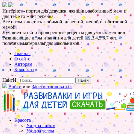
Интернет - портал для девушек, женщин, заботливых мам, и
для тех кто ждет ребенка.
Все о том как стать любимой, невестой, женой и заботливой
мамой.
Лучшие статьи и проверенные рецепты для умных женщин.
Развивающие игры и занятия для детей 1,2,3,4,5,6,7 лет,
полезные материалы для школьников.
Главная
О сайте
Авторам
Контакты
НайтИ:
Войти
или
Зарегистрироваться
Красота
Уход за лицом
Уход за телом