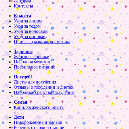
Авторам
Контакты
Красота
Уход за лицом
Уход за телом
Уход за волосами
Уход за ногтями
Прическа,макияж,косметика
Здоровье
Женское здоровье
Народная медицина
Правильное питание
Похудей!
Диеты для похудения
Отзывы о похудении и диетах
Народные средства похудения
Семья
Копилка женского опыта
Дети
Новорожденный малыш
Ребенок от года и старше