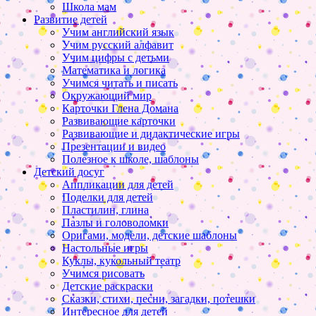
Школа мам
Развитие детей
Учим английский язык
Учим русский алфавит
Учим цифры с детьми
Математика и логика
Учимся читать и писать
Окружающий мир
Карточки Глена Домана
Развивающие карточки
Развивающие и дидактические игры
Презентации и видео
Полезное к школе, шаблоны
Детский досуг
Аппликации для детей
Поделки для детей
Пластилин, глина
Пазлы и головоломки
Оригами, модели, детские шаблоны
Настольные игры
Куклы, кукольный театр
Учимся рисовать
Детские раскраски
Сказки, стихи, песни, загадки, потешки
Интересное для детей