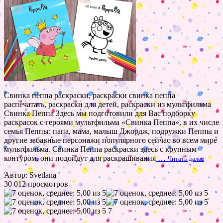
Свинка пеппа раскраски, раскраски свинка пеппа
распечатать, раскраски для детей, раскраски из мультфильма
Свинка Пеппа Здесь мы подготовили для Вас подборку
раскрасок с героями мультфильма «Свинка Пеппа», в их числе
семья Пеппы: папа, мама, малыш Джордж, подружки Пеппы и
другие забавные персонажи популярного сейчас во всем мире
мультфильма. Свинка Пеппа раскраски здесь с крупным
контуром, они подойдут для раскрашивания
…
Читать далее
Автор: Svetlana
30 012 просмотров
7