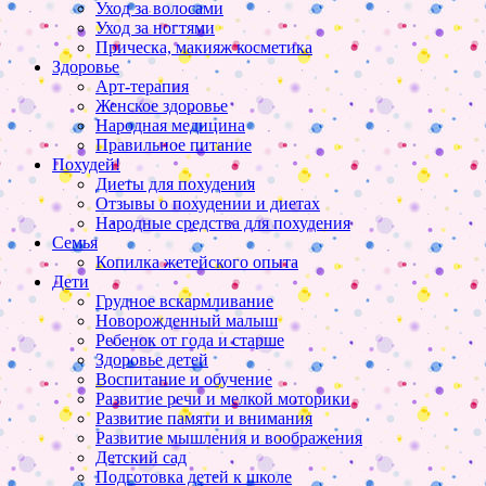
Уход за волосами
Уход за ногтями
Прическа, макияж косметика
Здоровье
Арт-терапия
Женское здоровье
Народная медицина
Правильное питание
Похудей!
Диеты для похудения
Отзывы о похудении и диетах
Народные средства для похудения
Семья
Копилка жетейского опыта
Дети
Грудное вскармливание
Новорожденный малыш
Ребенок от года и старше
Здоровье детей
Воспитание и обучение
Развитие речи и мелкой моторики
Развитие памяти и внимания
Развитие мышления и воображения
Детский сад
Подготовка детей к школе