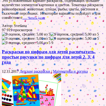
Это усложненный вариант раскрасок, содержащих большее
количество элементов картинки и цветов. Тематика раскрасок
разнообразная: животные, птицы, рыбы, цветы, растения и
сказочные персонажи. Некоторые варианты подойдут и для
совместного
…
Читать далее
Автор: Svetlana
97 919 просмотров
9
Раскраски по цифрам для детей распечатать,
простые рисунки по цифрам для детей 2, 3, 4
года
12.11.2017
Детские раскраски
/
Математика и логика