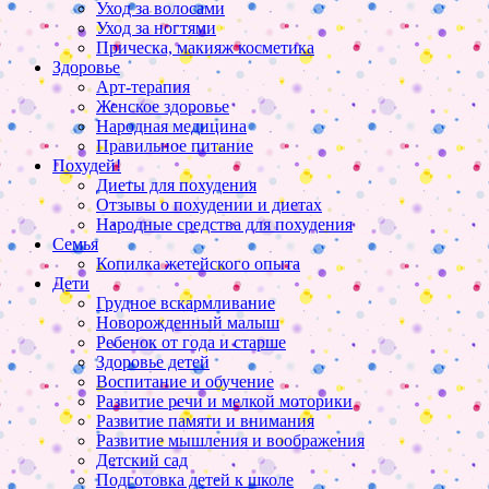
Уход за волосами
Уход за ногтями
Прическа, макияж косметика
Здоровье
Арт-терапия
Женское здоровье
Народная медицина
Правильное питание
Похудей!
Диеты для похудения
Отзывы о похудении и диетах
Народные средства для похудения
Семья
Копилка жетейского опыта
Дети
Грудное вскармливание
Новорожденный малыш
Ребенок от года и старше
Здоровье детей
Воспитание и обучение
Развитие речи и мелкой моторики
Развитие памяти и внимания
Развитие мышления и воображения
Детский сад
Подготовка детей к школе