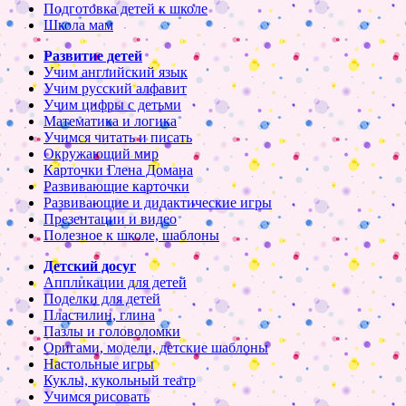
Подготовка детей к школе
Школа мам
Развитие детей
Учим английский язык
Учим русский алфавит
Учим цифры с детьми
Математика и логика
Учимся читать и писать
Окружающий мир
Карточки Глена Домана
Развивающие карточки
Развивающие и дидактические игры
Презентации и видео
Полезное к школе, шаблоны
Детский досуг
Аппликации для детей
Поделки для детей
Пластилин, глина
Пазлы и головоломки
Оригами, модели, детские шаблоны
Настольные игры
Куклы, кукольный театр
Учимся рисовать