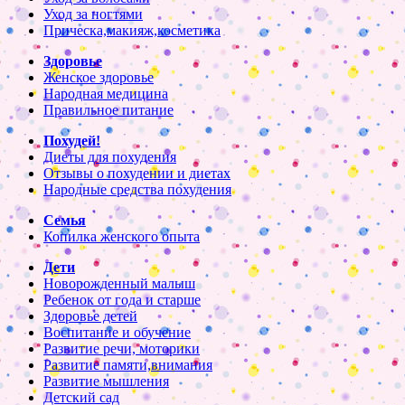
Уход за ногтями
Прическа,макияж,косметика
Здоровье
Женское здоровье
Народная медицина
Правильное питание
Похудей!
Диеты для похудения
Отзывы о похудении и диетах
Народные средства похудения
Семья
Копилка женского опыта
Дети
Новорожденный малыш
Ребенок от года и старше
Здоровье детей
Воспитание и обучение
Развитие речи, моторики
Развитие памяти,внимания
Развитие мышления
Детский сад