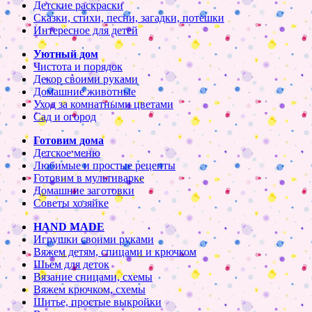
Детские раскраски
Сказки, стихи, песни, загадки, потешки
Интересное для детей
Уютный дом
Чистота и порядок
Декор своими руками
Домашние животные
Уход за комнатными цветами
Сад и огород
Готовим дома
Детское меню
Любимые и простые рецепты
Готовим в мультиварке
Домашние заготовки
Советы хозяйке
HAND MADE
Игрушки своими руками
Вяжем детям, спицами и крючком
Шьем для деток
Вязание спицами, схемы
Вяжем крючком, схемы
Шитье, простые выкройки