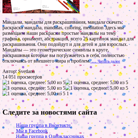
Мандалы, мандалы для раскрашивания, мандала скачать,
раскраска мандала, mandalas, coloring, meditation Здесь мы
размещаем наши раскраски простые мандалы на тему
графика, орнамент, абстракция, всего 25 картинок мандал для
раскрашивания. Они подойдут и для детей и для взрослых.
Мандалы — это геометрические символы в круге,
раскрашивая которые вы погружаетесь в себя, полностью
отключаясь от внешнего мира и проблем.
…
Читать далее
Автор: Svetlana
14 051 просмотров
1
Следите за новостями сайта
Наша группа в Вконтакте
Мы в Facebook
Наша группа в Одноклассниках