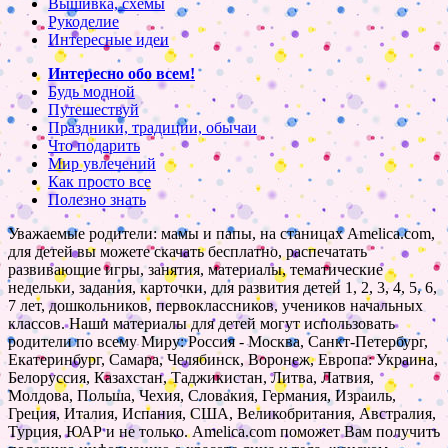
Вышивка, схемы
Рукоделие
Интересные идеи
Интересно обо всем!
Будь модной
Путешествуй
Праздники, традиции, обычаи
Что подарить
Мир увлечений
Как просто все
Полезно знать
Уважаемые родители: мамы и папы, на станицах Amelica.com,
для детей вы можете скачать бесплатно, распечатать
развивающие игры, занятия, материалы, тематические
недельки, задания, карточки, для развития детей 1, 2, 3, 4, 5, 6,
7 лет, дошкольников, первоклассников, учеников начальных
классов. Наши материалы для детей могут использовать
родители по всему Миру: Россия - Москва, Санкт-Петербург,
Екатеринбург, Самара, Челябинск, Воронеж, Европа: Украина,
Белоруссия, Казахстан, Таджикистан, Литва, Латвия,
Молдова, Польша, Чехия, Словакия, Германия, Израиль,
Греция, Италия, Испания, США, Великобритания, Австралия,
Турция, ЮАР и не только. Amelica.com поможет Вам получить