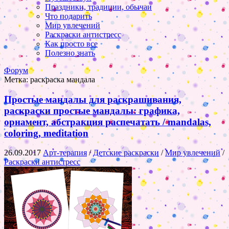
Праздники, традиции, обычаи
Что подарить
Мир увлечений
Раскраски антистресс
Как просто все
Полезно знать
Форум
Метка:
раскраска мандала
Простые мандалы для раскрашивания,
раскраски простые мандалы: графика,
орнамент, абстракция распечатать / mandalas,
coloring, meditation
26.09.2017
Арт-терапия
/
Детские раскраски
/
Мир увлечений
/
Раскраски антистресс