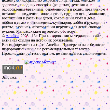
полезную информацию о красоте лица и тела, женском
здоровье, народных способах (рецептах) лечения и
оздоровления организма, беременности и родах, правильном
питании и похудении, моде и стиле, грудном вскармливании,
воспитании и развитии детей, сохранении уюта в доме,
любви в семье и отношениях, кулинарии, хобби и рукоделии
(шитье, вязание), изготовлении игрушек для детей своими
руками. Мы расскажем интересно обо всем!
©
Amelica
, 2026г. 18+ При копировании материалов с сайта,
активная ссылка на источник обязательна.
Вся информация на сайте Amelica - Проверено на себе носит
информационный, а не рекомендательный характер.
Проконсультируйтесь с врачом, не занимайтесь самолечением.
Загрузка...