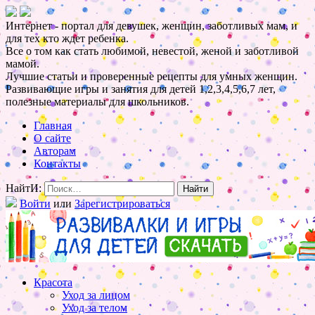
Интернет - портал для девушек, женщин, заботливых мам, и
для тех кто ждет ребенка.
Все о том как стать любимой, невестой, женой и заботливой
мамой.
Лучшие статьи и проверенные рецепты для умных женщин.
Развивающие игры и занятия для детей 1,2,3,4,5,6,7 лет,
полезные материалы для школьников.
Главная
О сайте
Авторам
Контакты
НайтИ:
Войти
или
Зарегистрироваться
Красота
Уход за лицом
Уход за телом