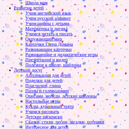
Школа мам
Развитие детей
Учим английский язык
Учим русский алфавит
Учим цифры с детьми
Математика и логика
Учимся читать и писать
Окружающий мир
Карточки Глена Домана
Развивающие карточки
Развивающие и дидактические игры
Презентации и видео
Полезное к школе, шаблоны
Детский досуг
Аппликации для детей
Поделки для детей
Пластилин, глина
Пазлы и головоломки
Оригами, модели, детские шаблоны
Настольные игры
Куклы, кукольный театр
Учимся рисовать
Детские раскраски
Сказки, стихи, песни, загадки, потешки
Интересное для детей