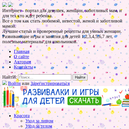
Интернет - портал для девушек, женщин, заботливых мам, и
для тех кто ждет ребенка.
Все о том как стать любимой, невестой, женой и заботливой
мамой.
Лучшие статьи и проверенные рецепты для умных женщин.
Развивающие игры и занятия для детей 1,2,3,4,5,6,7 лет,
полезные материалы для школьников.
Главная
О сайте
Авторам
Контакты
НайтИ:
Войти
или
Зарегистрироваться
Красота
Уход за лицом
Уход за телом