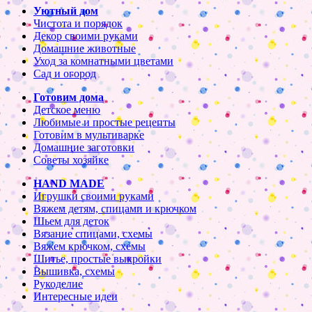
Уютный дом
Чистота и порядок
Декор своими руками
Домашние животные
Уход за комнатными цветами
Сад и огород
Готовим дома
Детское меню
Любимые и простые рецепты
Готовим в мультиварке
Домашние заготовки
Советы хозяйке
HAND MADE
Игрушки своими руками
Вяжем детям, спицами и крючком
Шьем для деток
Вязание спицами, схемы
Вяжем крючком, схемы
Шитье, простые выкройки
Вышивка, схемы
Рукоделие
Интересные идеи