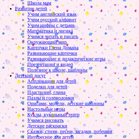
Школа мам
Развитие детей
Учим английский язык
Учим русский алфавит
Учим цифры с детьми
Математика и логика
Учимся читать и писать
Окружающий мир
Карточки Глена Домана
Развивающие карточки
Развивающие и дидактические игры
Презентации и видео
Полезное к школе, шаблоны
Детский досуг
Аппликации для детей
Поделки для детей
Пластилин, глина
Пазлы и головоломки
Оригами, модели, детские шаблоны
Настольные игры
Куклы, кукольный театр
Учимся рисовать
Детские раскраски
Сказки, стихи, песни, загадки, потешки
Интересное для детей