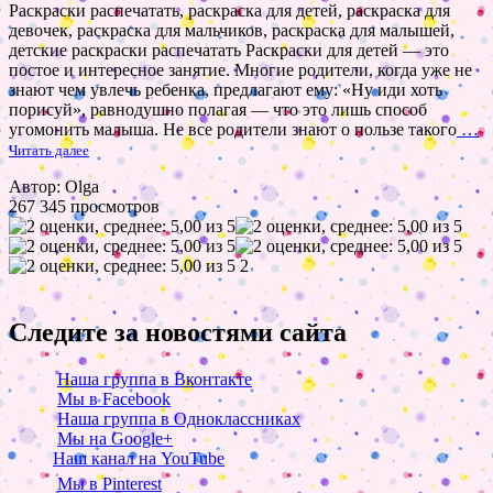
Раскраски распечатать, раскраска для детей, раскраска для
девочек, раскраска для мальчиков, раскраска для малышей,
детские раскраски распечатать Раскраски для детей — это
постое и интересное занятие. Многие родители, когда уже не
знают чем увлечь ребенка, предлагают ему: «Ну иди хоть
порисуй», равнодушно полагая — что это лишь способ
угомонить малыша. Не все родители знают о пользе такого
…
Читать далее
Автор: Olga
267 345 просмотров
2
Следите за новостями сайта
Наша группа в Вконтакте
Мы в Facebook
Наша группа в Одноклассниках
Мы на Google+
Наш канал на YouTube
Мы в Pinterest