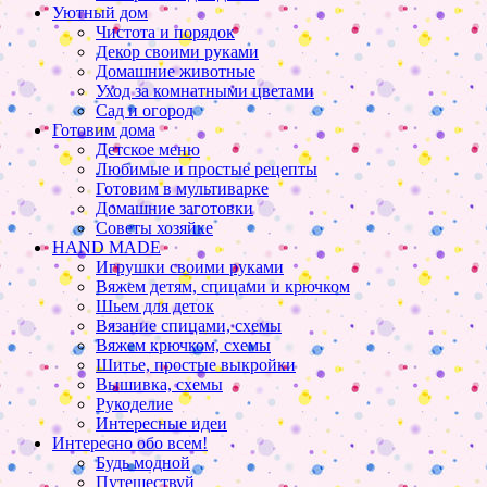
Уютный дом
Чистота и порядок
Декор своими руками
Домашние животные
Уход за комнатными цветами
Сад и огород
Готовим дома
Детское меню
Любимые и простые рецепты
Готовим в мультиварке
Домашние заготовки
Советы хозяйке
HAND MADE
Игрушки своими руками
Вяжем детям, спицами и крючком
Шьем для деток
Вязание спицами, схемы
Вяжем крючком, схемы
Шитье, простые выкройки
Вышивка, схемы
Рукоделие
Интересные идеи
Интересно обо всем!
Будь модной
Путешествуй