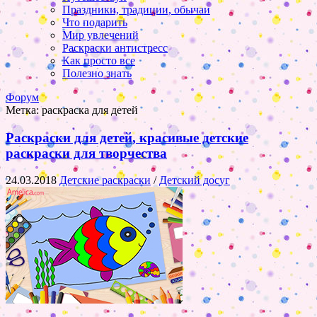
Праздники, традиции, обычаи
Что подарить
Мир увлечений
Раскраски антистресс
Как просто все
Полезно знать
Форум
Метка:
раскраска для детей
Раскраски для детей, красивые детские
раскраски для творчества
24.03.2018
Детские раскраски
/
Детский досуг