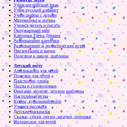
Учим английский язык
Учим русский алфавит
Учим цифры с детьми
Математика и логика
Учимся читать и писать
Окружающий мир
Карточки Глена Домана
Развивающие карточки
Развивающие и дидактические игры
Презентации и видео
Полезное к школе, шаблоны
Детский досуг
Аппликации для детей
Поделки для детей
Пластилин, глина
Пазлы и головоломки
Оригами, модели, детские шаблоны
Настольные игры
Куклы, кукольный театр
Учимся рисовать
Детские раскраски
Сказки, стихи, песни, загадки, потешки
Интересное для детей