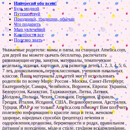
Интересно обо всем!
Будь модной
Путешествуй
Праздники, традиции, обычаи
Что подарить
Мир увлечений
Как просто все
Полезно знать
Уважаемые родители: мамы и папы, на станицах Amelica.com,
для детей вы можете скачать бесплатно, распечатать
развивающие игры, занятия, материалы, тематические
недельки, задания, карточки, для развития детей 1, 2, 3, 4, 5, 6,
7 лет, дошкольников, первоклассников, учеников начальных
классов. Наши материалы для детей могут использовать
родители по всему Миру: Россия - Москва, Санкт-Петербург,
Екатеринбург, Самара, Челябинск, Воронеж, Европа: Украина,
Белоруссия, Казахстан, Таджикистан, Литва, Латвия,
Молдова, Польша, Чехия, Словакия, Германия, Израиль,
Греция, Италия, Испания, США, Великобритания, Австралия,
Турция, ЮАР и не только. Amelica.com поможет Вам получить
полезную информацию о красоте лица и тела, женском
здоровье, народных способах (рецептах) лечения и
оздоровления организма, беременности и родах, правильном
питании и похудении, моде и стиле, грудном вскармливании,