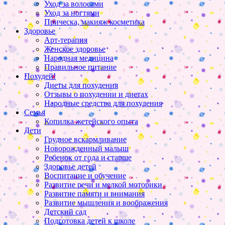
Уход за волосами
Уход за ногтями
Прическа, макияж косметика
Здоровье
Арт-терапия
Женское здоровье
Народная медицина
Правильное питание
Похудей!
Диеты для похудения
Отзывы о похудении и диетах
Народные средства для похудения
Семья
Копилка жетейского опыта
Дети
Грудное вскармливание
Новорожденный малыш
Ребенок от года и старше
Здоровье детей
Воспитание и обучение
Развитие речи и мелкой моторики
Развитие памяти и внимания
Развитие мышления и воображения
Детский сад
Подготовка детей к школе