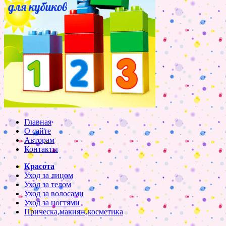
Главная
О сайте
Авторам
Контакты
Красота
Уход за лицом
Уход за телом
Уход за волосами
Уход за ногтями
Прическа,макияж,косметика