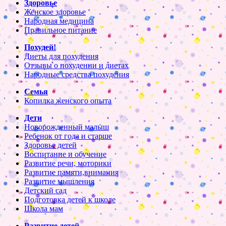
Здоровье
Женское здоровье
Народная медицина
Правильное питание
Похудей!
Диеты для похудения
Отзывы о похудении и диетах
Народные средства похудения
Семья
Копилка женского опыта
Дети
Новорожденный малыш
Ребенок от года и старше
Здоровье детей
Воспитание и обучение
Развитие речи, моторики
Развитие памяти,внимания
Развитие мышления
Детский сад
Подготовка детей к школе
Школа мам
Развитие детей