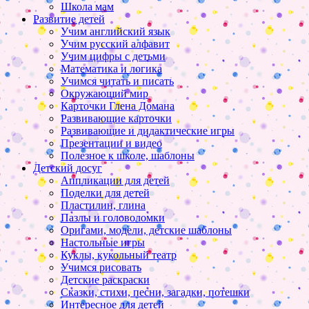
Школа мам
Развитие детей
Учим английский язык
Учим русский алфавит
Учим цифры с детьми
Математика и логика
Учимся читать и писать
Окружающий мир
Карточки Глена Домана
Развивающие карточки
Развивающие и дидактические игры
Презентации и видео
Полезное к школе, шаблоны
Детский досуг
Аппликации для детей
Поделки для детей
Пластилин, глина
Пазлы и головоломки
Оригами, модели, детские шаблоны
Настольные игры
Куклы, кукольный театр
Учимся рисовать
Детские раскраски
Сказки, стихи, песни, загадки, потешки
Интересное для детей