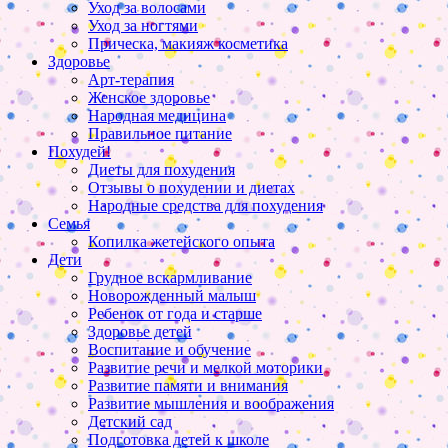
Уход за волосами
Уход за ногтями
Прическа, макияж косметика
Здоровье
Арт-терапия
Женское здоровье
Народная медицина
Правильное питание
Похудей!
Диеты для похудения
Отзывы о похудении и диетах
Народные средства для похудения
Семья
Копилка жетейского опыта
Дети
Грудное вскармливание
Новорожденный малыш
Ребенок от года и старше
Здоровье детей
Воспитание и обучение
Развитие речи и мелкой моторики
Развитие памяти и внимания
Развитие мышления и воображения
Детский сад
Подготовка детей к школе