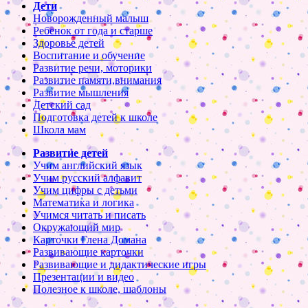
Дети
Новорожденный малыш
Ребенок от года и старше
Здоровье детей
Воспитание и обучение
Развитие речи, моторики
Развитие памяти,внимания
Развитие мышления
Детский сад
Подготовка детей к школе
Школа мам
Развитие детей
Учим английский язык
Учим русский алфавит
Учим цифры с детьми
Математика и логика
Учимся читать и писать
Окружающий мир
Карточки Глена Домана
Развивающие карточки
Развивающие и дидактические игры
Презентации и видео
Полезное к школе, шаблоны