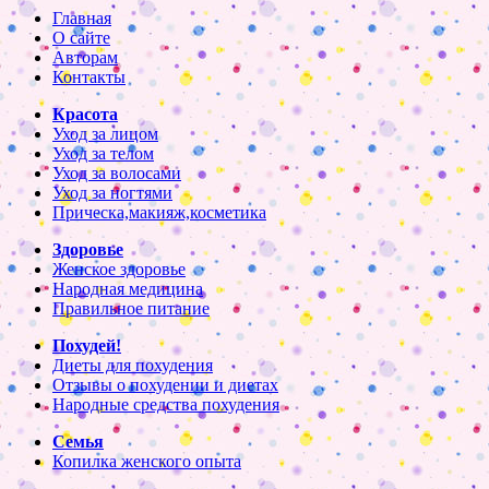
Главная
О сайте
Авторам
Контакты
Красота
Уход за лицом
Уход за телом
Уход за волосами
Уход за ногтями
Прическа,макияж,косметика
Здоровье
Женское здоровье
Народная медицина
Правильное питание
Похудей!
Диеты для похудения
Отзывы о похудении и диетах
Народные средства похудения
Семья
Копилка женского опыта