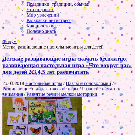
Праздники, традиции, обычаи
Что подарить
Мир увлечений
Раскраски антистресс
Как просто все
Полезно знать
Форум
Метка:
развивающие настольные игры для детей
Детские развивающие игры скачать бесплатно,
развивающая настольная игра «Что вокруг нас»
для детей 2,3,4,5 лет распечатать
25.03.2018
Настольные игры
/
Пазлы и головоломки
/
Развивающие и дидактические игры
/
Развитие памяти и
внимания
/
Развитие речи и мелкой моторики