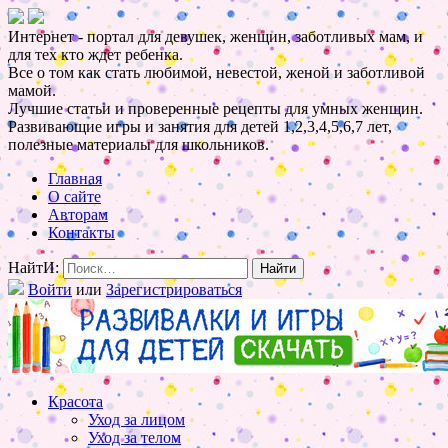
Интернет - портал для девушек, женщин, заботливых мам, и
для тех кто ждет ребенка.
Все о том как стать любимой, невестой, женой и заботливой
мамой.
Лучшие статьи и проверенные рецепты для умных женщин.
Развивающие игры и занятия для детей 1,2,3,4,5,6,7 лет,
полезные материалы для школьников.
Главная
О сайте
Авторам
Контакты
НайтИ:
Войти
или
Зарегистрироваться
Красота
Уход за лицом
Уход за телом