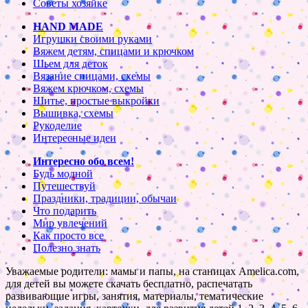
Советы хозяйке
HAND MADE
Игрушки своими руками
Вяжем детям, спицами и крючком
Шьем для деток
Вязание спицами, схемы
Вяжем крючком, схемы
Шитье, простые выкройки
Вышивка, схемы
Рукоделие
Интересные идеи
Интересно обо всем!
Будь модной
Путешествуй
Праздники, традиции, обычаи
Что подарить
Мир увлечений
Как просто все
Полезно знать
Уважаемые родители: мамы и папы, на станицах Amelica.com,
для детей вы можете скачать бесплатно, распечатать
развивающие игры, занятия, материалы, тематические