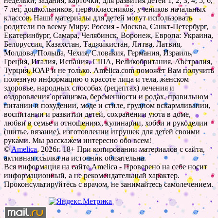
недельки, задания, карточки, для развития детей 1, 2, 3, 4, 5, 6,
7 лет, дошкольников, первоклассников, учеников начальных
классов. Наши материалы для детей могут использовать
родители по всему Миру: Россия - Москва, Санкт-Петербург,
Екатеринбург, Самара, Челябинск, Воронеж, Европа: Украина,
Белоруссия, Казахстан, Таджикистан, Литва, Латвия,
Молдова, Польша, Чехия, Словакия, Германия, Израиль,
Греция, Италия, Испания, США, Великобритания, Австралия,
Турция, ЮАР и не только. Amelica.com поможет Вам получить
полезную информацию о красоте лица и тела, женском
здоровье, народных способах (рецептах) лечения и
оздоровления организма, беременности и родах, правильном
питании и похудении, моде и стиле, грудном вскармливании,
воспитании и развитии детей, сохранении уюта в доме,
любви в семье и отношениях, кулинарии, хобби и рукоделии
(шитье, вязание), изготовлении игрушек для детей своими
руками. Мы расскажем интересно обо всем!
©
Amelica
, 2026г. 18+ При копировании материалов с сайта,
активная ссылка на источник обязательна.
Вся информация на сайте Amelica - Проверено на себе носит
информационный, а не рекомендательный характер.
Проконсультируйтесь с врачом, не занимайтесь самолечением.