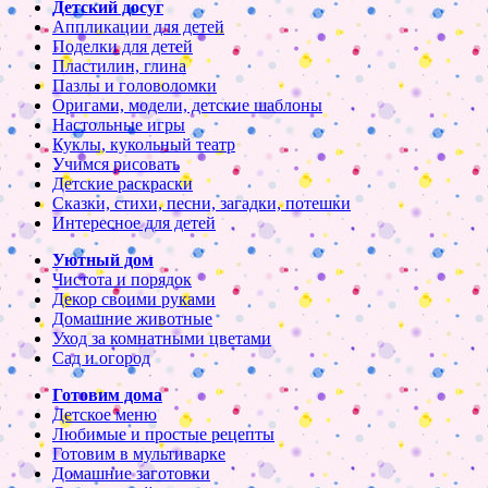
Детский досуг
Аппликации для детей
Поделки для детей
Пластилин, глина
Пазлы и головоломки
Оригами, модели, детские шаблоны
Настольные игры
Куклы, кукольный театр
Учимся рисовать
Детские раскраски
Сказки, стихи, песни, загадки, потешки
Интересное для детей
Уютный дом
Чистота и порядок
Декор своими руками
Домашние животные
Уход за комнатными цветами
Сад и огород
Готовим дома
Детское меню
Любимые и простые рецепты
Готовим в мультиварке
Домашние заготовки