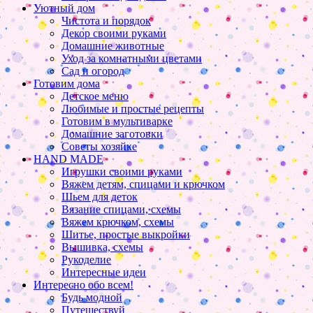
Уютный дом
Чистота и порядок
Декор своими руками
Домашние животные
Уход за комнатными цветами
Сад и огород
Готовим дома
Детское меню
Любимые и простые рецепты
Готовим в мультиварке
Домашние заготовки
Советы хозяйке
HAND MADE
Игрушки своими руками
Вяжем детям, спицами и крючком
Шьем для деток
Вязание спицами, схемы
Вяжем крючком, схемы
Шитье, простые выкройки
Вышивка, схемы
Рукоделие
Интересные идеи
Интересно обо всем!
Будь модной
Путешествуй