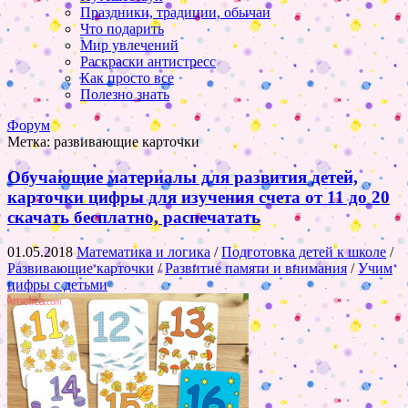
Праздники, традиции, обычаи
Что подарить
Мир увлечений
Раскраски антистресс
Как просто все
Полезно знать
Форум
Метка:
развивающие карточки
Обучающие материалы для развития детей,
карточки цифры для изучения счета от 11 до 20
скачать бесплатно, распечатать
01.05.2018
Математика и логика
/
Подготовка детей к школе
/
Развивающие карточки
/
Развитие памяти и внимания
/
Учим
цифры с детьми