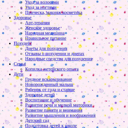
Уход за волосами
Уход за ногтями
Прическа, макияж косметика
Здоровье
Арт-терапия
Женское здоровье
Народная медицина
Правильное питание
Похудей!
Диеты для похудения
Отзывы о похудении и диетах
Народные средства для похудения
Семья
Копилка жетейского опыта
Дети
Грудное вскармливание
Новорожденный малыш
Ребенок от года и старше
Здоровье детей
Воспитание и обучение
Развитие речи и мелкой моторики
Развитие памяти и внимания
Развитие мышления и воображения
Детский сад
Подготовка детей к школе