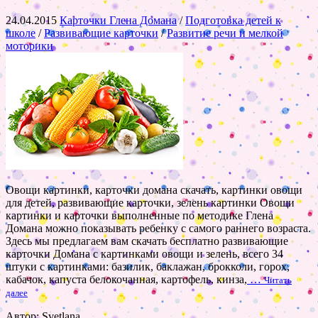
24.04.2015
Карточки Глена Домана
/
Подготовка детей к
школе
/
Развивающие карточки
/
Развитие речи и мелкой
моторики
Овощи картинки, карточки домана скачать, картинки овощи
для детей, развивающие карточки, зелень картинки Овощи
картинки и карточки выполненные по методике Глена
Домана можно показывать ребенку с самого раннего возраста.
Здесь мы предлагаем вам скачать бесплатно развивающие
карточки Домана с картинками овощи и зелень, всего 34
штуки с картинками: базилик, баклажан, брокколи, горох,
кабачок, капуста белокочанная, картофель, кинза,
…
Читать
далее
Автор: Svetlana