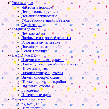
Уютный дом
Чистота и порядок
Декор своими руками
Домашние животные
Уход за комнатными цветами
Сад и огород
Готовим дома
Детское меню
Любимые и простые рецепты
Готовим в мультиварке
Домашние заготовки
Советы хозяйке
HAND MADE
Игрушки своими руками
Вяжем детям, спицами и крючком
Шьем для деток
Вязание спицами, схемы
Вяжем крючком, схемы
Шитье, простые выкройки
Вышивка, схемы
Рукоделие
Интересные идеи
Интересно обо всем!
Будь модной
Путешествуй