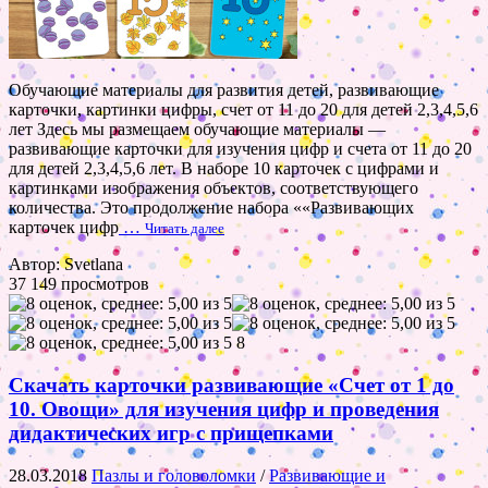
Обучающие материалы для развития детей, развивающие
карточки, картинки цифры, счет от 11 до 20 для детей 2,3,4,5,6
лет Здесь мы размещаем обучающие материалы —
развивающие карточки для изучения цифр и счета от 11 до 20
для детей 2,3,4,5,6 лет. В наборе 10 карточек с цифрами и
картинками изображения объектов, соответствующего
количества. Это продолжение набора ««Развивающих
карточек цифр
…
Читать далее
Автор: Svetlana
37 149 просмотров
8
Скачать карточки развивающие «Счет от 1 до
10. Овощи» для изучения цифр и проведения
дидактических игр с прищепками
28.03.2018
Пазлы и головоломки
/
Развивающие и