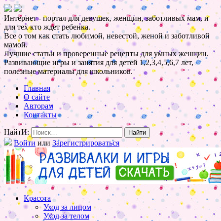
Интернет - портал для девушек, женщин, заботливых мам, и
для тех кто ждет ребенка.
Все о том как стать любимой, невестой, женой и заботливой
мамой.
Лучшие статьи и проверенные рецепты для умных женщин.
Развивающие игры и занятия для детей 1,2,3,4,5,6,7 лет,
полезные материалы для школьников.
Главная
О сайте
Авторам
Контакты
НайтИ:
Войти
или
Зарегистрироваться
Красота
Уход за лицом
Уход за телом