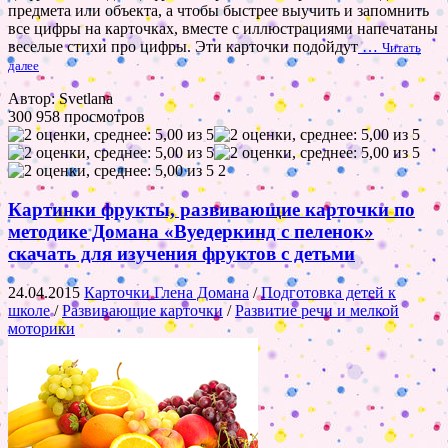
предмета или объекта, а чтобы быстрее выучить и запомнить
все цифры на карточках, вместе с иллюстрациями напечатаны
веселые стихи про цифры. Эти карточки подойдут
…
Читать
далее
Автор: Svetlana
300 958 просмотров
2
Картинки фрукты, развивающие карточки по
методике Домана «Вуедеркинд с пеленок»
скачать для изучения фруктов с детьми
24.04.2015
Карточки Глена Домана
/
Подготовка детей к
школе
/
Развивающие карточки
/
Развитие речи и мелкой
моторики