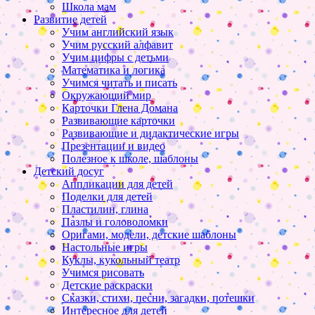
Школа мам
Развитие детей
Учим английский язык
Учим русский алфавит
Учим цифры с детьми
Математика и логика
Учимся читать и писать
Окружающий мир
Карточки Глена Домана
Развивающие карточки
Развивающие и дидактические игры
Презентации и видео
Полезное к школе, шаблоны
Детский досуг
Аппликации для детей
Поделки для детей
Пластилин, глина
Пазлы и головоломки
Оригами, модели, детские шаблоны
Настольные игры
Куклы, кукольный театр
Учимся рисовать
Детские раскраски
Сказки, стихи, песни, загадки, потешки
Интересное для детей