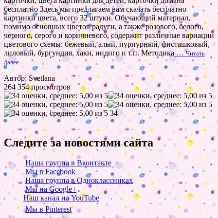
карточки, цвета картинки для детей, карточки домана
бесплатно Здесь мы предлагаем вам скачать бесплатно
картинки цвета, всего 32 штуки. Обучающий материал,
помимо основных цветов радуги, а также розового, белого,
черного, серого и коричневого, содержит различные вариации
цветового схемы: бежевый, алый, пурпурный, фисташковый,
лиловый, бургундия, хаки, индиго и т.п. Методика
…
Читать
далее
Автор: Svetlana
264 354 просмотров
34
Следите за новостями сайта
Наша группа в Вконтакте
Мы в Facebook
Наша группа в Одноклассниках
Мы на Google+
Наш канал на YouTube
Мы в Pinterest