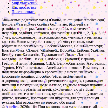
Мир увлечений
Как просто все
Полезно знать
Уважаемые родители: мамы и папы, на станицах Amelica.com,
для детей вы можете скачать бесплатно, распечатать
развивающие игры, занятия, материалы, тематические
недельки, задания, карточки, для развития детей 1, 2, 3, 4, 5, 6,
7 лет, дошкольников, первоклассников, учеников начальных
классов. Наши материалы для детей могут использовать
родители по всему Миру: Россия - Москва, Санкт-Петербург,
Екатеринбург, Самара, Челябинск, Воронеж, Европа: Украина,
Белоруссия, Казахстан, Таджикистан, Литва, Латвия,
Молдова, Польша, Чехия, Словакия, Германия, Израиль,
Греция, Италия, Испания, США, Великобритания, Австралия,
Турция, ЮАР и не только. Amelica.com поможет Вам получить
полезную информацию о красоте лица и тела, женском
здоровье, народных способах (рецептах) лечения и
оздоровления организма, беременности и родах, правильном
питании и похудении, моде и стиле, грудном вскармливании,
воспитании и развитии детей, сохранении уюта в доме,
любви в семье и отношениях, кулинарии, хобби и рукоделии
(шитье, вязание), изготовлении игрушек для детей своими
руками. Мы расскажем интересно обо всем!
©
Amelica
, 2026г. 18+ При копировании материалов с сайта,