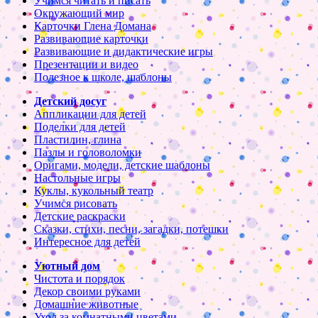
Учимся читать и писать
Окружающий мир
Карточки Глена Домана
Развивающие карточки
Развивающие и дидактические игры
Презентации и видео
Полезное к школе, шаблоны
Детский досуг
Аппликации для детей
Поделки для детей
Пластилин, глина
Пазлы и головоломки
Оригами, модели, детские шаблоны
Настольные игры
Куклы, кукольный театр
Учимся рисовать
Детские раскраски
Сказки, стихи, песни, загадки, потешки
Интересное для детей
Уютный дом
Чистота и порядок
Декор своими руками
Домашние животные
Уход за комнатными цветами