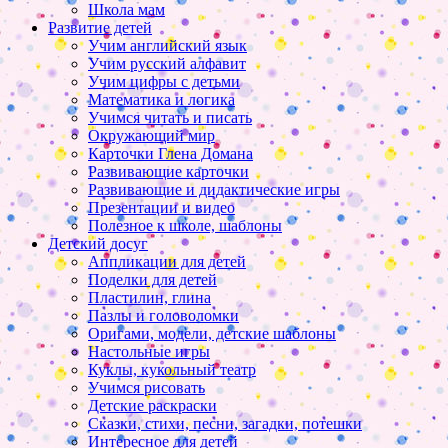
Школа мам
Развитие детей
Учим английский язык
Учим русский алфавит
Учим цифры с детьми
Математика и логика
Учимся читать и писать
Окружающий мир
Карточки Глена Домана
Развивающие карточки
Развивающие и дидактические игры
Презентации и видео
Полезное к школе, шаблоны
Детский досуг
Аппликации для детей
Поделки для детей
Пластилин, глина
Пазлы и головоломки
Оригами, модели, детские шаблоны
Настольные игры
Куклы, кукольный театр
Учимся рисовать
Детские раскраски
Сказки, стихи, песни, загадки, потешки
Интересное для детей