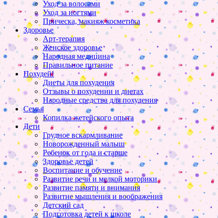
Уход за волосами
Уход за ногтями
Прическа, макияж косметика
Здоровье
Арт-терапия
Женское здоровье
Народная медицина
Правильное питание
Похудей!
Диеты для похудения
Отзывы о похудении и диетах
Народные средства для похудения
Семья
Копилка жетейского опыта
Дети
Грудное вскармливание
Новорожденный малыш
Ребенок от года и старше
Здоровье детей
Воспитание и обучение
Развитие речи и мелкой моторики
Развитие памяти и внимания
Развитие мышления и воображения
Детский сад
Подготовка детей к школе