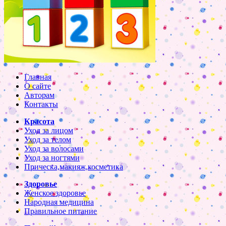
Главная
О сайте
Авторам
Контакты
Красота
Уход за лицом
Уход за телом
Уход за волосами
Уход за ногтями
Прическа,макияж,косметика
Здоровье
Женское здоровье
Народная медицина
Правильное питание