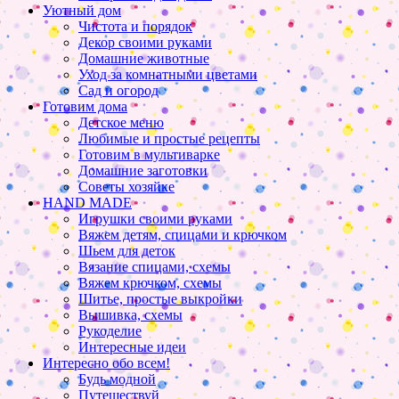
Уютный дом
Чистота и порядок
Декор своими руками
Домашние животные
Уход за комнатными цветами
Сад и огород
Готовим дома
Детское меню
Любимые и простые рецепты
Готовим в мультиварке
Домашние заготовки
Советы хозяйке
HAND MADE
Игрушки своими руками
Вяжем детям, спицами и крючком
Шьем для деток
Вязание спицами, схемы
Вяжем крючком, схемы
Шитье, простые выкройки
Вышивка, схемы
Рукоделие
Интересные идеи
Интересно обо всем!
Будь модной
Путешествуй