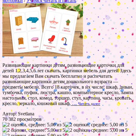
моторики
/
Учимся читать и писать
Развивающие картинки детям, развивающие карточки для
детей 1,2,3,4,5,6 лет скачать, картинки мебель для детей Здесь
мы предлагаем Вам скачать бесплатно и распечатать
развивающие картинки детям дошкольного возраста —
предметы мебели. Всего 18 карточек, в их числе: шкаф, диван,
тумбочка, пуфик, люстра, кашпо, компьютерное кресло, лампа
настольная, стол, комод, торшер, стул, картина, часы, кровать,
кресло, зеркало, книжный шкаф.
…
Читать далее
Автор: Svetlana
70 382 просмотров
2