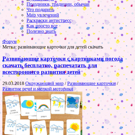
Праздники, традиции, обычаи
Что подарить
Мир увлечений
Раскраски антистресс
Как просто все
Полезно знать
Форум
Метка:
развивающие карточки для детей скачать
Развивающие карточки с картинками погода
скачать бесплатно, распечатать для
всестороннего развития детей
29.03.2018
Окружающий мир
/
Развивающие карточки
/
Развитие речи и мелкой моторики