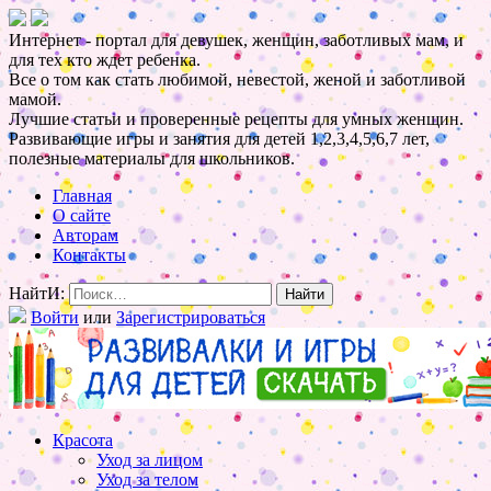
Интернет - портал для девушек, женщин, заботливых мам, и
для тех кто ждет ребенка.
Все о том как стать любимой, невестой, женой и заботливой
мамой.
Лучшие статьи и проверенные рецепты для умных женщин.
Развивающие игры и занятия для детей 1,2,3,4,5,6,7 лет,
полезные материалы для школьников.
Главная
О сайте
Авторам
Контакты
НайтИ:
Войти
или
Зарегистрироваться
Красота
Уход за лицом
Уход за телом