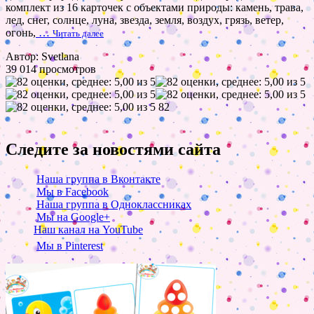
комплект из 16 карточек с объектами природы: камень, трава,
лед, снег, солнце, луна, звезда, земля, воздух, грязь, ветер,
огонь,
…
Читать далее
Автор: Svetlana
39 014 просмотров
82
Следите за новостями сайта
Наша группа в Вконтакте
Мы в Facebook
Наша группа в Одноклассниках
Мы на Google+
Наш канал на YouTube
Мы в Pinterest