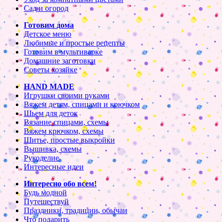
Сад и огород
Готовим дома
Детское меню
Любимые и простые рецепты
Готовим в мультиварке
Домашние заготовки
Советы хозяйке
HAND MADE
Игрушки своими руками
Вяжем детям, спицами и крючком
Шьем для деток
Вязание спицами, схемы
Вяжем крючком, схемы
Шитье, простые выкройки
Вышивка, схемы
Рукоделие
Интересные идеи
Интересно обо всем!
Будь модной
Путешествуй
Праздники, традиции, обычаи
Что подарить