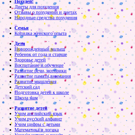
Похудей!
Диеты для похудения
Отзывы о похудении и диетах
Народные средства похудения
Семья
Копилка женского опыта
Дети
Новорожденный малыш
Ребенок от года и старше
Здоровье детей
Воспитание и обучение
Развитие речи, моторики
Развитие памяти,внимания
Развитие мышления
Детский сад
Подготовка детей к школе
Школа мам
Развитие детей
Учим английский язык
Учим русский алфавит
Учим цифры с детьми
Математика и логика