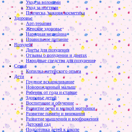
Уход за волосами
Уход за ногтями
Прическа, макияж косметика
Здоровье
Арт-терапия
Женское здоровье
Народная медицина
Правильное питание
Похудей!
Диеты для похудения
Отзывы о похудении и диетах
Народные средства для похудения
Семья
Копилка жетейского опыта
Дети
Грудное вскармливание
Новорожденный малыш
Ребенок от года и старше
Здоровье детей
Воспитание и обучение
Развитие речи и мелкой моторики
Развитие памяти и внимания
Развитие мышления и воображения
Детский сад
Подготовка детей к школе