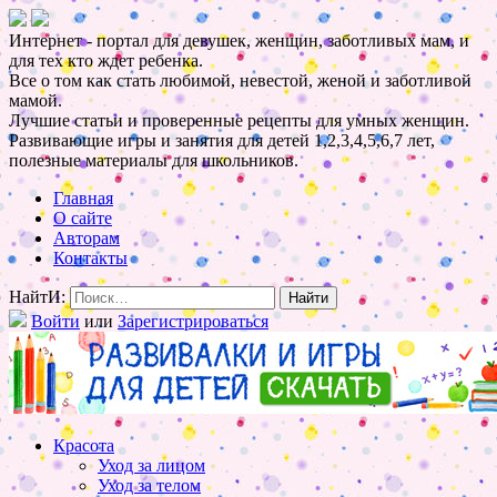
Интернет - портал для девушек, женщин, заботливых мам, и
для тех кто ждет ребенка.
Все о том как стать любимой, невестой, женой и заботливой
мамой.
Лучшие статьи и проверенные рецепты для умных женщин.
Развивающие игры и занятия для детей 1,2,3,4,5,6,7 лет,
полезные материалы для школьников.
Главная
О сайте
Авторам
Контакты
НайтИ:
Войти
или
Зарегистрироваться
Красота
Уход за лицом
Уход за телом