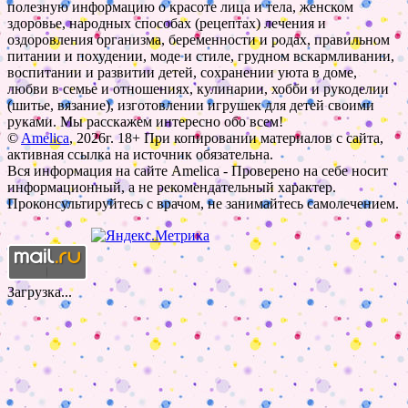
полезную информацию о красоте лица и тела, женском
здоровье, народных способах (рецептах) лечения и
оздоровления организма, беременности и родах, правильном
питании и похудении, моде и стиле, грудном вскармливании,
воспитании и развитии детей, сохранении уюта в доме,
любви в семье и отношениях, кулинарии, хобби и рукоделии
(шитье, вязание), изготовлении игрушек для детей своими
руками. Мы расскажем интересно обо всем!
©
Amelica
, 2026г. 18+ При копировании материалов с сайта,
активная ссылка на источник обязательна.
Вся информация на сайте Amelica - Проверено на себе носит
информационный, а не рекомендательный характер.
Проконсультируйтесь с врачом, не занимайтесь самолечением.
Загрузка...