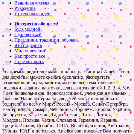
Вышивка, схемы
Рукоделие
Интересные идеи
Интересно обо всем!
Будь модной
Путешествуй
Праздники, традиции, обычаи
Что подарить
Мир увлечений
Как просто все
Полезно знать
Уважаемые родители: мамы и папы, на станицах Amelica.com,
для детей вы можете скачать бесплатно, распечатать
развивающие игры, занятия, материалы, тематические
недельки, задания, карточки, для развития детей 1, 2, 3, 4, 5, 6,
7 лет, дошкольников, первоклассников, учеников начальных
классов. Наши материалы для детей могут использовать
родители по всему Миру: Россия - Москва, Санкт-Петербург,
Екатеринбург, Самара, Челябинск, Воронеж, Европа: Украина,
Белоруссия, Казахстан, Таджикистан, Литва, Латвия,
Молдова, Польша, Чехия, Словакия, Германия, Израиль,
Греция, Италия, Испания, США, Великобритания, Австралия,
Турция, ЮАР и не только. Amelica.com поможет Вам получить