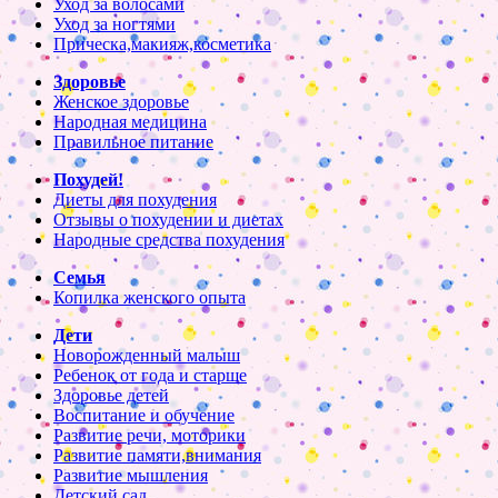
Уход за волосами
Уход за ногтями
Прическа,макияж,косметика
Здоровье
Женское здоровье
Народная медицина
Правильное питание
Похудей!
Диеты для похудения
Отзывы о похудении и диетах
Народные средства похудения
Семья
Копилка женского опыта
Дети
Новорожденный малыш
Ребенок от года и старше
Здоровье детей
Воспитание и обучение
Развитие речи, моторики
Развитие памяти,внимания
Развитие мышления
Детский сад