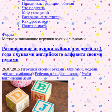
Праздники, традиции, обычаи
Что подарить
Мир увлечений
Раскраски антистресс
Как просто все
Полезно знать
Форум
Метка:
развивающие игрушки кубики с буквами
Развивающие игрушки кубики для детей от 1
года с буквами английского алфавита своими
руками
26.07.2015
Игрушки своими руками
/
Оригами, модели,
детские шаблоны
/
Ребенок от года и старше
/
Учим
английский язык