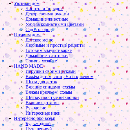
Уютный дом
Чистота и порядок
Декор своими руками
Домашние животные
Уход за комнатными цветами
Сад и огород
Готовим дома
Детское меню
Любимые и простые рецепты
Готовим в мультиварке
Домашние заготовки
Советы хозяйке
HAND MADE
Игрушки своими руками
Вяжем детям, спицами и крючком
Шьем для деток
Вязание спицами, схемы
Вяжем крючком, схемы
Шитье, простые выкройки
Вышивка, схемы
Рукоделие
Интересные идеи
Интересно обо всем!
Будь модной
Путешествуй