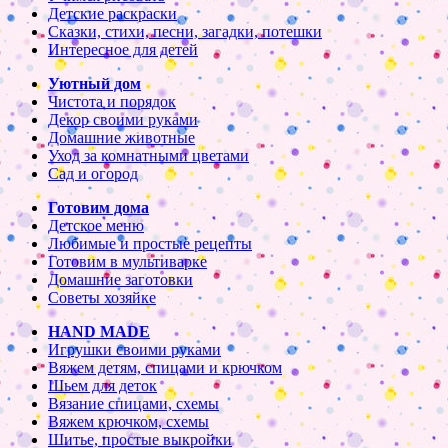
Детские раскраски
Сказки, стихи, песни, загадки, потешки
Интересное для детей
Уютный дом
Чистота и порядок
Декор своими руками
Домашние животные
Уход за комнатными цветами
Сад и огород
Готовим дома
Детское меню
Любимые и простые рецепты
Готовим в мультиварке
Домашние заготовки
Советы хозяйке
HAND MADE
Игрушки своими руками
Вяжем детям, спицами и крючком
Шьем для деток
Вязание спицами, схемы
Вяжем крючком, схемы
Шитье, простые выкройки