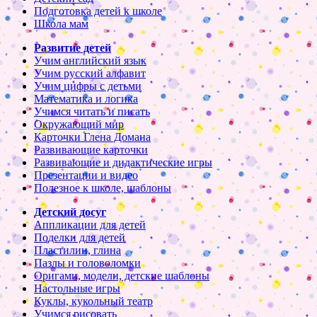
Подготовка детей к школе
Школа мам
Развитие детей
Учим английский язык
Учим русский алфавит
Учим цифры с детьми
Математика и логика
Учимся читать и писать
Окружающий мир
Карточки Глена Домана
Развивающие карточки
Развивающие и дидактические игры
Презентации и видео
Полезное к школе, шаблоны
Детский досуг
Аппликации для детей
Поделки для детей
Пластилин, глина
Пазлы и головоломки
Оригами, модели, детские шаблоны
Настольные игры
Куклы, кукольный театр
Учимся рисовать