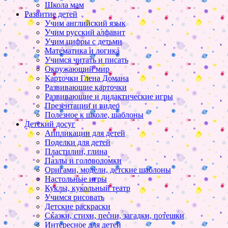
Школа мам
Развитие детей
Учим английский язык
Учим русский алфавит
Учим цифры с детьми
Математика и логика
Учимся читать и писать
Окружающий мир
Карточки Глена Домана
Развивающие карточки
Развивающие и дидактические игры
Презентации и видео
Полезное к школе, шаблоны
Детский досуг
Аппликации для детей
Поделки для детей
Пластилин, глина
Пазлы и головоломки
Оригами, модели, детские шаблоны
Настольные игры
Куклы, кукольный театр
Учимся рисовать
Детские раскраски
Сказки, стихи, песни, загадки, потешки
Интересное для детей