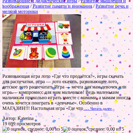
Развивающие и дидактические игры
/
Развитие мышления и
воображения
/
Развитие памяти и внимания
/
Развитие речи и
мелкой моторики
Развивающая игра лото «Где что продаётся?», игры скачать
для распечатки, игра — лото скачать, развивающее лото,
детское лото распечатать Игра — мечта для мам девочек или
игра — компромисс для мам мальчиков! Ведь маленьким
мальчикам прикольно играть вместе с мамами, а мамам иногда
очень хочется поиграть в «девчачье». Особенно в
МАГАЗИН!!! Настольная игра «Где что
…
Читать далее
Автор: Katerina
19 699 просмотров