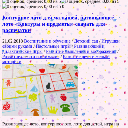
0
Контурное лото для малышей, развивающее
лото «Контуры и предметы» скачать для
распечатки
21.02.2018
Воспитание и обучение
/
Детский сад
/
Игрушки
своими руками
/
Настольные игры
/
Развивающие и
дидактические игры
/
Развитие мышления и воображения
/
Развитие памяти и внимания
/
Развитие речи и мелкой
моторики
Развивающее лото, контурное лото, лото для детей, игра на