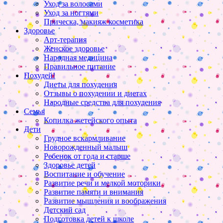
Уход за волосами
Уход за ногтями
Прическа, макияж косметика
Здоровье
Арт-терапия
Женское здоровье
Народная медицина
Правильное питание
Похудей!
Диеты для похудения
Отзывы о похудении и диетах
Народные средства для похудения
Семья
Копилка жетейского опыта
Дети
Грудное вскармливание
Новорожденный малыш
Ребенок от года и старше
Здоровье детей
Воспитание и обучение
Развитие речи и мелкой моторики
Развитие памяти и внимания
Развитие мышления и воображения
Детский сад
Подготовка детей к школе