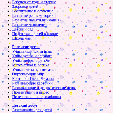
Ребенок от года и старше
Здоровье детей
Воспитание и обучение
Развитие речи, моторики
Развитие памяти,внимания
Развитие мышления
Детский сад
Подготовка детей к школе
Школа мам
Развитие детей
Учим английский язык
Учим русский алфавит
Учим цифры с детьми
Математика и логика
Учимся читать и писать
Окружающий мир
Карточки Глена Домана
Развивающие карточки
Развивающие и дидактические игры
Презентации и видео
Полезное к школе, шаблоны
Детский досуг
Аппликации для детей