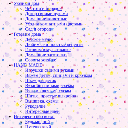
Уютный дом
Чистота и порядок
Декор своими руками
Домашние животные
Уход за комнатными цветами
Сад и огород
Готовим дома
Детское меню
Любимые и простые рецепты
Готовим в мультиварке
Домашние заготовки
Советы хозяйке
HAND MADE
Игрушки своими руками
Вяжем детям, спицами и крючком
Шьем для деток
Вязание спицами, схемы
Вяжем крючком, схемы
Шитье, простые выкройки
Вышивка, схемы
Рукоделие
Интересные идеи
Интересно обо всем!
Будь модной
Путешествуй