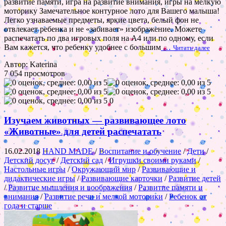
развитие памяти, игра на развитие внимания, игры на мелкую
моторику Замечательное контурное лото для Вашего малыша!
Легко узнаваемые предметы, яркие цвета, белый фон не
отвлекает ребенка и не «забивает» изображение. Можете
распечатать по два игровых поля на А4 или по одному, если
Вам кажется, что ребенку удобнее с большим
…
Читать далее
Автор: Katerina
7 054 просмотров
0
Изучаем животных — развивающее лото
«Животные» для детей распечатать
16.02.2018
HAND MADE
/
Воспитание и обучение
/
Дети
/
Детский досуг
/
Детский сад
/
Игрушки своими руками
/
Настольные игры
/
Окружающий мир
/
Развивающие и
дидактические игры
/
Развивающие карточки
/
Развитие детей
/
Развитие мышления и воображения
/
Развитие памяти и
внимания
/
Развитие речи и мелкой моторики
/
Ребенок от
года и старше