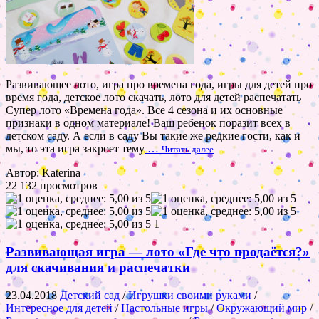
Развивающее лото, игра про времена года, игры для детей про
время года, детское лото скачать, лото для детей распечатать
Супер лото «Времена года». Все 4 сезона и их основные
признаки в одном материале! Ваш ребенок поразит всех в
детском саду. А если в саду Вы такие же редкие гости, как и
мы, то эта игра закроет тему
…
Читать далее
Автор: Katerina
22 132 просмотров
1
Развивающая игра — лото «Где что продаётся?»
для скачивания и распечатки
23.04.2018
Детский сад
/
Игрушки своими руками
/
Интересное для детей
/
Настольные игры
/
Окружающий мир
/