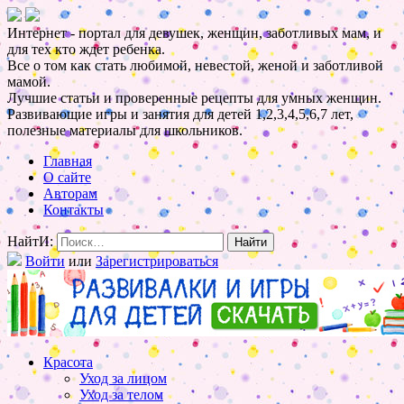
Интернет - портал для девушек, женщин, заботливых мам, и
для тех кто ждет ребенка.
Все о том как стать любимой, невестой, женой и заботливой
мамой.
Лучшие статьи и проверенные рецепты для умных женщин.
Развивающие игры и занятия для детей 1,2,3,4,5,6,7 лет,
полезные материалы для школьников.
Главная
О сайте
Авторам
Контакты
НайтИ:
Войти
или
Зарегистрироваться
Красота
Уход за лицом
Уход за телом