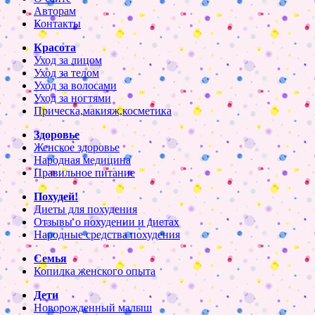
Авторам
Контакты
Красота
Уход за лицом
Уход за телом
Уход за волосами
Уход за ногтями
Прическа,макияж,косметика
Здоровье
Женское здоровье
Народная медицина
Правильное питание
Похудей!
Диеты для похудения
Отзывы о похудении и диетах
Народные средства похудения
Семья
Копилка женского опыта
Дети
Новорожденный малыш