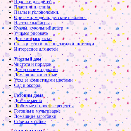
Поделки для детей
Пластилин, глина
Пазлы и головоломки
Оригами, модели, детские шаблоны
Настольные игры
Куклы, кукольный театр
Учимся рисовать
Детские раскраски
Сказки, стихи, песни, загадки, потешки
Интересное для детей
Уютный дом
Чистота и порядок
Декор своими руками
Домашние животные
Уход за комнатными цветами
Сад и огород
Готовим дома
Детское меню
Любимые и простые рецепты
Готовим в мультиварке
Домашние заготовки
Советы хозяйке