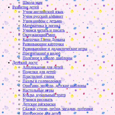
Школа мам
Развитие детей
Учим английский язык
Учим русский алфавит
Учим цифры с детьми
Математика и логика
Учимся читать и писать
Окружающий мир
Карточки Глена Домана
Развивающие карточки
Развивающие и дидактические игры
Презентации и видео
Полезное к школе, шаблоны
Детский досуг
Аппликации для детей
Поделки для детей
Пластилин, глина
Пазлы и головоломки
Оригами, модели, детские шаблоны
Настольные игры
Куклы, кукольный театр
Учимся рисовать
Детские раскраски
Сказки, стихи, песни, загадки, потешки
Интересное для детей