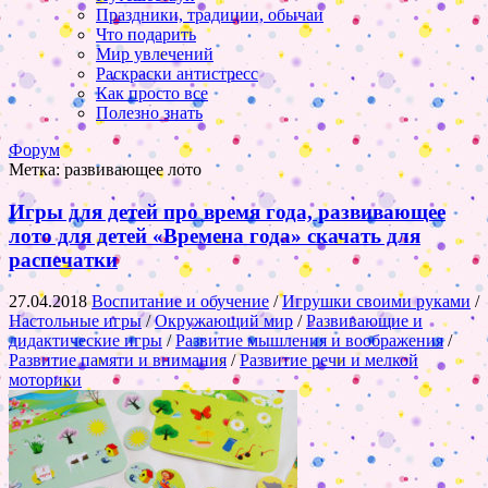
Праздники, традиции, обычаи
Что подарить
Мир увлечений
Раскраски антистресс
Как просто все
Полезно знать
Форум
Метка:
развивающее лото
Игры для детей про время года, развивающее
лото для детей «Времена года» скачать для
распечатки
27.04.2018
Воспитание и обучение
/
Игрушки своими руками
/
Настольные игры
/
Окружающий мир
/
Развивающие и
дидактические игры
/
Развитие мышления и воображения
/
Развитие памяти и внимания
/
Развитие речи и мелкой
моторики