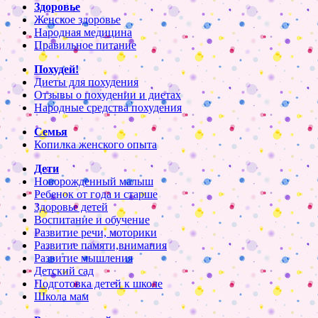
Здоровье
Женское здоровье
Народная медицина
Правильное питание
Похудей!
Диеты для похудения
Отзывы о похудении и диетах
Народные средства похудения
Семья
Копилка женского опыта
Дети
Новорожденный малыш
Ребенок от года и старше
Здоровье детей
Воспитание и обучение
Развитие речи, моторики
Развитие памяти,внимания
Развитие мышления
Детский сад
Подготовка детей к школе
Школа мам