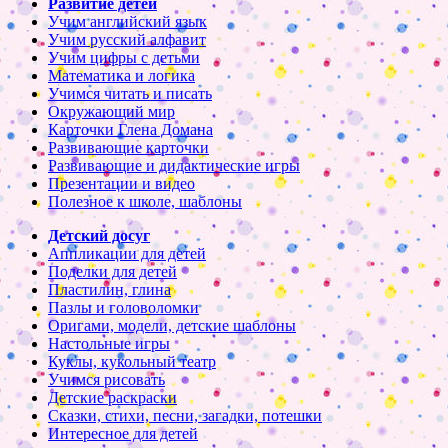
Развитие детей
Учим английский язык
Учим русский алфавит
Учим цифры с детьми
Математика и логика
Учимся читать и писать
Окружающий мир
Карточки Глена Домана
Развивающие карточки
Развивающие и дидактические игры
Презентации и видео
Полезное к школе, шаблоны
Детский досуг
Аппликации для детей
Поделки для детей
Пластилин, глина
Пазлы и головоломки
Оригами, модели, детские шаблоны
Настольные игры
Куклы, кукольный театр
Учимся рисовать
Детские раскраски
Сказки, стихи, песни, загадки, потешки
Интересное для детей