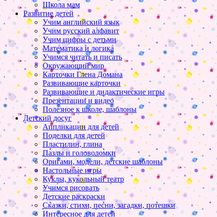
Школа мам
Развитие детей
Учим английский язык
Учим русский алфавит
Учим цифры с детьми
Математика и логика
Учимся читать и писать
Окружающий мир
Карточки Глена Домана
Развивающие карточки
Развивающие и дидактические игры
Презентации и видео
Полезное к школе, шаблоны
Детский досуг
Аппликации для детей
Поделки для детей
Пластилин, глина
Пазлы и головоломки
Оригами, модели, детские шаблоны
Настольные игры
Куклы, кукольный театр
Учимся рисовать
Детские раскраски
Сказки, стихи, песни, загадки, потешки
Интересное для детей