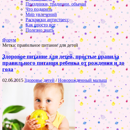
Праздники, традиции, обычаи
Что подарить
Мир увлечений
Раскраски антистресс
Как просто все
Полезно знать
Форум
Метка:
правильное питание для детей
Здоровое питание для детей, простые правила
правильного питания ребенка от рождения и до
года
02.06.2015
Здоровье детей
/
Новорожденный малыш