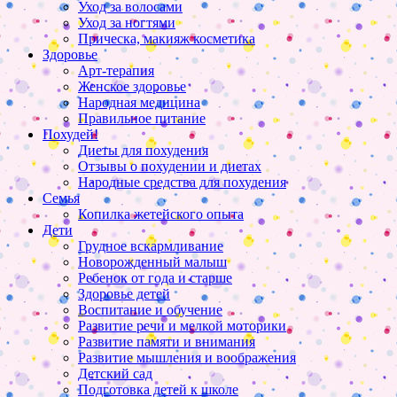
Уход за волосами
Уход за ногтями
Прическа, макияж косметика
Здоровье
Арт-терапия
Женское здоровье
Народная медицина
Правильное питание
Похудей!
Диеты для похудения
Отзывы о похудении и диетах
Народные средства для похудения
Семья
Копилка жетейского опыта
Дети
Грудное вскармливание
Новорожденный малыш
Ребенок от года и старше
Здоровье детей
Воспитание и обучение
Развитие речи и мелкой моторики
Развитие памяти и внимания
Развитие мышления и воображения
Детский сад
Подготовка детей к школе