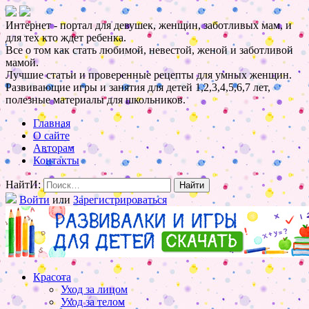
Интернет - портал для девушек, женщин, заботливых мам, и
для тех кто ждет ребенка.
Все о том как стать любимой, невестой, женой и заботливой
мамой.
Лучшие статьи и проверенные рецепты для умных женщин.
Развивающие игры и занятия для детей 1,2,3,4,5,6,7 лет,
полезные материалы для школьников.
Главная
О сайте
Авторам
Контакты
НайтИ:
Войти
или
Зарегистрироваться
Красота
Уход за лицом
Уход за телом