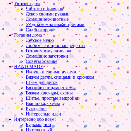
Уютный дом
Чистота и порядок
Декор своими руками
Домашние животные
Уход за комнатными цветами
Сад и огород
Готовим дома
Детское меню
Любимые и простые рецепты
Готовим в мультиварке
Домашние заготовки
Советы хозяйке
HAND MADE
Игрушки своими руками
Вяжем детям, спицами и крючком
Шьем для деток
Вязание спицами, схемы
Вяжем крючком, схемы
Шитье, простые выкройки
Вышивка, схемы
Рукоделие
Интересные идеи
Интересно обо всем!
Будь модной
Путешествуй