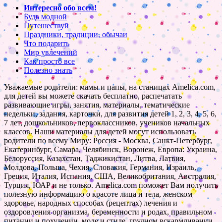
Интересно обо всем!
Будь модной
Путешествуй
Праздники, традиции, обычаи
Что подарить
Мир увлечений
Как просто все
Полезно знать
Уважаемые родители: мамы и папы, на станицах Amelica.com,
для детей вы можете скачать бесплатно, распечатать
развивающие игры, занятия, материалы, тематические
недельки, задания, карточки, для развития детей 1, 2, 3, 4, 5, 6,
7 лет, дошкольников, первоклассников, учеников начальных
классов. Наши материалы для детей могут использовать
родители по всему Миру: Россия - Москва, Санкт-Петербург,
Екатеринбург, Самара, Челябинск, Воронеж, Европа: Украина,
Белоруссия, Казахстан, Таджикистан, Литва, Латвия,
Молдова, Польша, Чехия, Словакия, Германия, Израиль,
Греция, Италия, Испания, США, Великобритания, Австралия,
Турция, ЮАР и не только. Amelica.com поможет Вам получить
полезную информацию о красоте лица и тела, женском
здоровье, народных способах (рецептах) лечения и
оздоровления организма, беременности и родах, правильном
питании и похудении, моде и стиле, грудном вскармливании,