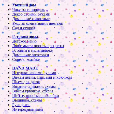
Уютный дом
Чистота и порядок
Декор своими руками
Домашние животные
Уход за комнатными цветами
Сад и огород
Готовим дома
Детское меню
Любимые и простые рецепты
Готовим в мультиварке
Домашние заготовки
Советы хозяйке
HAND MADE
Игрушки своими руками
Вяжем детям, спицами и крючком
Шьем для деток
Вязание спицами, схемы
Вяжем крючком, схемы
Шитье, простые выкройки
Вышивка, схемы
Рукоделие
Интересные идеи