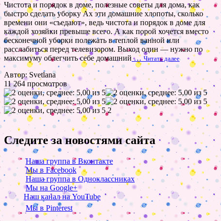
Чистота и порядок в доме, полезные советы для дома, как
быстро сделать уборку Ах эти домашние хлопоты, сколько
времени они «съедают», ведь чистота и порядок в доме для
каждой хозяйки превыше всего. А как порой хочется вместо
бесконечной уборки полежать в теплой ванной или
расслабиться перед телевизором. Выход один — нужно по
максимуму облегчить себе домашний
…
Читать далее
Автор: Svetlana
11 264 просмотров
2
Следите за новостями сайта
Наша группа в Вконтакте
Мы в Facebook
Наша группа в Одноклассниках
Мы на Google+
Наш канал на YouTube
Мы в Pinterest