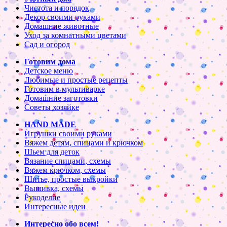
Чистота и порядок
Декор своими руками
Домашние животные
Уход за комнатными цветами
Сад и огород
Готовим дома
Детское меню
Любимые и простые рецепты
Готовим в мультиварке
Домашние заготовки
Советы хозяйке
HAND MADE
Игрушки своими руками
Вяжем детям, спицами и крючком
Шьем для деток
Вязание спицами, схемы
Вяжем крючком, схемы
Шитье, простые выкройки
Вышивка, схемы
Рукоделие
Интересные идеи
Интересно обо всем!