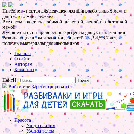
Интернет - портал для девушек, женщин, заботливых мам, и
для тех кто ждет ребенка.
Все о том как стать любимой, невестой, женой и заботливой
мамой.
Лучшие статьи и проверенные рецепты для умных женщин.
Развивающие игры и занятия для детей 1,2,3,4,5,6,7 лет,
полезные материалы для школьников.
Главная
О сайте
Авторам
Контакты
НайтИ:
Войти
или
Зарегистрироваться
Красота
Уход за лицом
Уход за телом