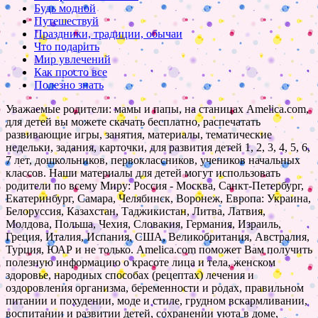
Будь модной
Путешествуй
Праздники, традиции, обычаи
Что подарить
Мир увлечений
Как просто все
Полезно знать
Уважаемые родители: мамы и папы, на станицах Amelica.com,
для детей вы можете скачать бесплатно, распечатать
развивающие игры, занятия, материалы, тематические
недельки, задания, карточки, для развития детей 1, 2, 3, 4, 5, 6,
7 лет, дошкольников, первоклассников, учеников начальных
классов. Наши материалы для детей могут использовать
родители по всему Миру: Россия - Москва, Санкт-Петербург,
Екатеринбург, Самара, Челябинск, Воронеж, Европа: Украина,
Белоруссия, Казахстан, Таджикистан, Литва, Латвия,
Молдова, Польша, Чехия, Словакия, Германия, Израиль,
Греция, Италия, Испания, США, Великобритания, Австралия,
Турция, ЮАР и не только. Amelica.com поможет Вам получить
полезную информацию о красоте лица и тела, женском
здоровье, народных способах (рецептах) лечения и
оздоровления организма, беременности и родах, правильном
питании и похудении, моде и стиле, грудном вскармливании,
воспитании и развитии детей, сохранении уюта в доме,