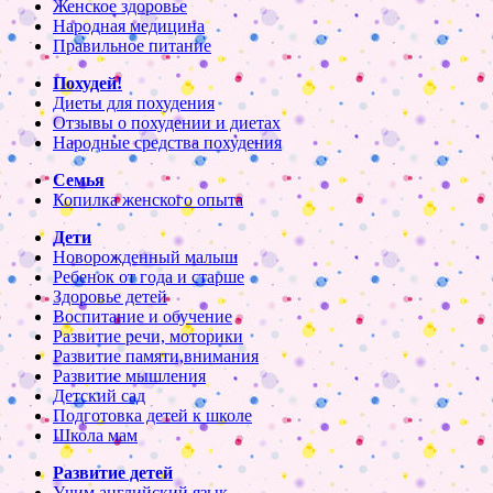
Женское здоровье
Народная медицина
Правильное питание
Похудей!
Диеты для похудения
Отзывы о похудении и диетах
Народные средства похудения
Семья
Копилка женского опыта
Дети
Новорожденный малыш
Ребенок от года и старше
Здоровье детей
Воспитание и обучение
Развитие речи, моторики
Развитие памяти,внимания
Развитие мышления
Детский сад
Подготовка детей к школе
Школа мам
Развитие детей
Учим английский язык