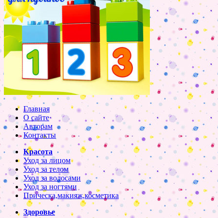
Главная
О сайте
Авторам
Контакты
Красота
Уход за лицом
Уход за телом
Уход за волосами
Уход за ногтями
Прическа,макияж,косметика
Здоровье