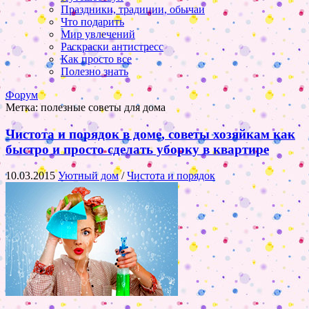
Праздники, традиции, обычаи
Что подарить
Мир увлечений
Раскраски антистресс
Как просто все
Полезно знать
Форум
Метка:
полезные советы для дома
Чистота и порядок в доме, советы хозяйкам как
быстро и просто сделать уборку в квартире
10.03.2015
Уютный дом
/
Чистота и порядок