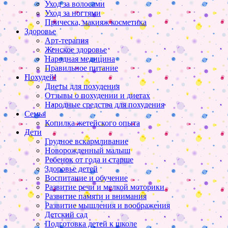
Уход за волосами
Уход за ногтями
Прическа, макияж косметика
Здоровье
Арт-терапия
Женское здоровье
Народная медицина
Правильное питание
Похудей!
Диеты для похудения
Отзывы о похудении и диетах
Народные средства для похудения
Семья
Копилка жетейского опыта
Дети
Грудное вскармливание
Новорожденный малыш
Ребенок от года и старше
Здоровье детей
Воспитание и обучение
Развитие речи и мелкой моторики
Развитие памяти и внимания
Развитие мышления и воображения
Детский сад
Подготовка детей к школе