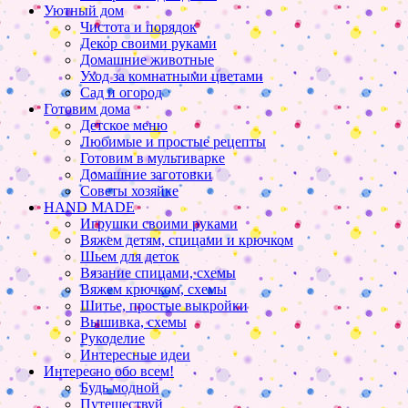
Уютный дом
Чистота и порядок
Декор своими руками
Домашние животные
Уход за комнатными цветами
Сад и огород
Готовим дома
Детское меню
Любимые и простые рецепты
Готовим в мультиварке
Домашние заготовки
Советы хозяйке
HAND MADE
Игрушки своими руками
Вяжем детям, спицами и крючком
Шьем для деток
Вязание спицами, схемы
Вяжем крючком, схемы
Шитье, простые выкройки
Вышивка, схемы
Рукоделие
Интересные идеи
Интересно обо всем!
Будь модной
Путешествуй