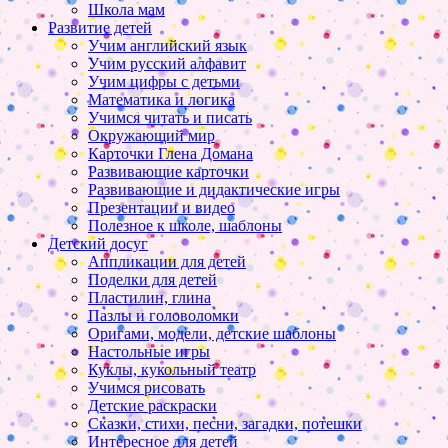
Школа мам
Развитие детей
Учим английский язык
Учим русский алфавит
Учим цифры с детьми
Математика и логика
Учимся читать и писать
Окружающий мир
Карточки Глена Домана
Развивающие карточки
Развивающие и дидактические игры
Презентации и видео
Полезное к школе, шаблоны
Детский досуг
Аппликации для детей
Поделки для детей
Пластилин, глина
Пазлы и головоломки
Оригами, модели, детские шаблоны
Настольные игры
Куклы, кукольный театр
Учимся рисовать
Детские раскраски
Сказки, стихи, песни, загадки, потешки
Интересное для детей