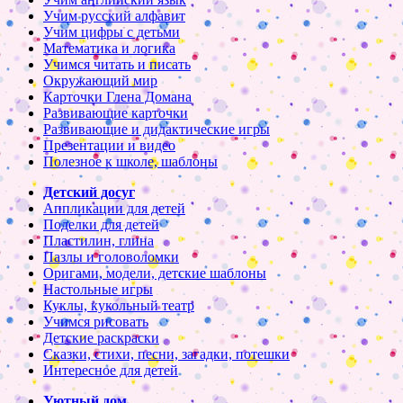
Учим русский алфавит
Учим цифры с детьми
Математика и логика
Учимся читать и писать
Окружающий мир
Карточки Глена Домана
Развивающие карточки
Развивающие и дидактические игры
Презентации и видео
Полезное к школе, шаблоны
Детский досуг
Аппликации для детей
Поделки для детей
Пластилин, глина
Пазлы и головоломки
Оригами, модели, детские шаблоны
Настольные игры
Куклы, кукольный театр
Учимся рисовать
Детские раскраски
Сказки, стихи, песни, загадки, потешки
Интересное для детей
Уютный дом