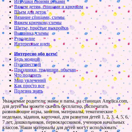
Игрушки своими руками
Вяжем детям, спицами и крючком
Шьем для деток
Вязание спицами, схемы
Вяжем крючком, схемы
Шитье, простые выкройки
Вышивка, схемы
Рукоделие
Интересные идеи
Интересно обо всем!
Будь модной
Путешествуй
Праздники, традиции, обычаи
Что подарить
Мир увлечений
Как просто все
Полезно знать
Уважаемые родители: мамы и папы, на станицах Amelica.com,
для детей вы можете скачать бесплатно, распечатать
развивающие игры, занятия, материалы, тематические
недельки, задания, карточки, для развития детей 1, 2, 3, 4, 5, 6,
7 лет, дошкольников, первоклассников, учеников начальных
классов. Наши материалы для детей могут использовать