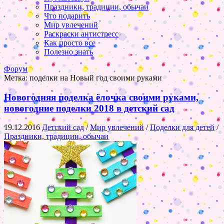
Праздники, традиции, обычаи
Что подарить
Мир увлечений
Раскраски антистресс
Как просто все
Полезно знать
Форум
Метка:
поделки на Новый год своими руками
Новогодняя поделка ёлочка своими руками,
новогодние поделки 2018 в детский сад
19.12.2016
Детский сад
/
Мир увлечений
/
Поделки для детей
/
Праздники, традиции, обычаи