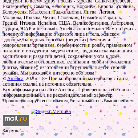
родители по всему Миру: Россия - Москва, Санкт-Петербург,
Екатеринбург, Самара, Челябинск, Воронеж, Европа: Украина,
Белоруссия, Казахстан, Таджикистан, Литва, Латвия,
Молдова, Польша, Чехия, Словакия, Германия, Израиль,
Греция, Италия, Испания, США, Великобритания, Австралия,
Турция, ЮАР и не только. Amelica.com поможет Вам получить
полезную информацию о красоте лица и тела, женском
здоровье, народных способах (рецептах) лечения и
оздоровления организма, беременности и родах, правильном
питании и похудении, моде и стиле, грудном вскармливании,
воспитании и развитии детей, сохранении уюта в доме,
любви в семье и отношениях, кулинарии, хобби и рукоделии
(шитье, вязание), изготовлении игрушек для детей своими
руками. Мы расскажем интересно обо всем!
©
Amelica
, 2026г. 18+ При копировании материалов с сайта,
активная ссылка на источник обязательна.
Вся информация на сайте Amelica - Проверено на себе носит
информационный, а не рекомендательный характер.
Проконсультируйтесь с врачом, не занимайтесь самолечением.
Загрузка...