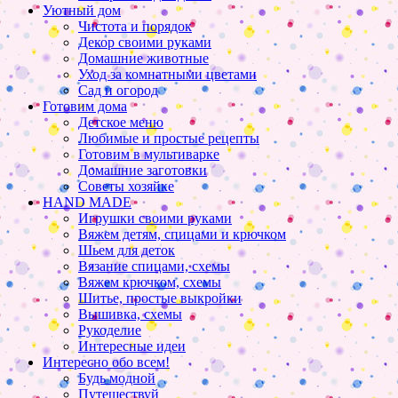
Уютный дом
Чистота и порядок
Декор своими руками
Домашние животные
Уход за комнатными цветами
Сад и огород
Готовим дома
Детское меню
Любимые и простые рецепты
Готовим в мультиварке
Домашние заготовки
Советы хозяйке
HAND MADE
Игрушки своими руками
Вяжем детям, спицами и крючком
Шьем для деток
Вязание спицами, схемы
Вяжем крючком, схемы
Шитье, простые выкройки
Вышивка, схемы
Рукоделие
Интересные идеи
Интересно обо всем!
Будь модной
Путешествуй