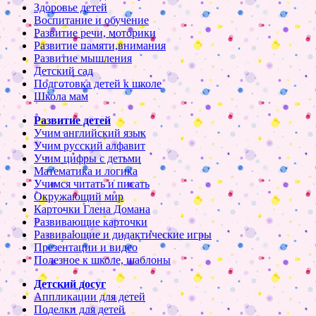
Здоровье детей
Воспитание и обучение
Развитие речи, моторики
Развитие памяти,внимания
Развитие мышления
Детский сад
Подготовка детей к школе
Школа мам
Развитие детей
Учим английский язык
Учим русский алфавит
Учим цифры с детьми
Математика и логика
Учимся читать и писать
Окружающий мир
Карточки Глена Домана
Развивающие карточки
Развивающие и дидактические игры
Презентации и видео
Полезное к школе, шаблоны
Детский досуг
Аппликации для детей
Поделки для детей