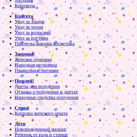
Авторам
Контакты
Красота
Уход за лицом
Уход за телом
Уход за волосами
Уход за ногтями
Прическа,макияж,косметика
Здоровье
Женское здоровье
Народная медицина
Правильное питание
Похудей!
Диеты для похудения
Отзывы о похудении и диетах
Народные средства похудения
Семья
Копилка женского опыта
Дети
Новорожденный малыш
Ребенок от года и старше