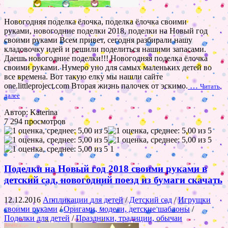
Новогодняя поделка ёлочка, поделка ёлочка своими
руками, новогодние поделки 2018, поделки на Новый год
своими руками Всем привет, сегодня разбирали нашу
кладовочку идей и решили поделиться нашими запасами.
Даешь новогодние поделки!!! Новогодняя поделка ёлочка
своими руками. Нумеро уно для самых маленьких детей во
все времена. Вот такую елку мы нашли сайте
one.littleproject.com Вторая жизнь палочек от эскимо.
…
Читать
далее
Автор: Katerina
7 294 просмотров
1
Поделки на Новый год 2018 своими руками в
детский сад, новогодний поезд из бумаги скачать
12.12.2016
Аппликации для детей
/
Детский сад
/
Игрушки
своими руками
/
Оригами, модели, детские шаблоны
/
Поделки для детей
/
Праздники, традиции, обычаи