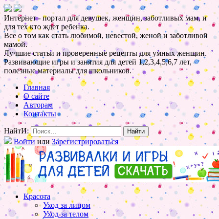
Интернет - портал для девушек, женщин, заботливых мам, и
для тех кто ждет ребенка.
Все о том как стать любимой, невестой, женой и заботливой
мамой.
Лучшие статьи и проверенные рецепты для умных женщин.
Развивающие игры и занятия для детей 1,2,3,4,5,6,7 лет,
полезные материалы для школьников.
Главная
О сайте
Авторам
Контакты
НайтИ:
Войти
или
Зарегистрироваться
Красота
Уход за лицом
Уход за телом