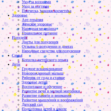
Уход за волосами
Уход за ногтями
Прическа, макияж косметика
Здоровье
Арт-терапия
Женское здоровье
Народная медицина
Правильное питание
Похудей!
Диеты для похудения
Отзывы о похудении и диетах
Народные средства для похудения
Семья
Копилка жетейского опыта
Дети
Грудное вскармливание
Новорожденный малыш
Ребенок от года и старше
Здоровье детей
Воспитание и обучение
Развитие речи и мелкой моторики
Развитие памяти и внимания
Развитие мышления и воображения
Детский сад
Подготовка детей к школе