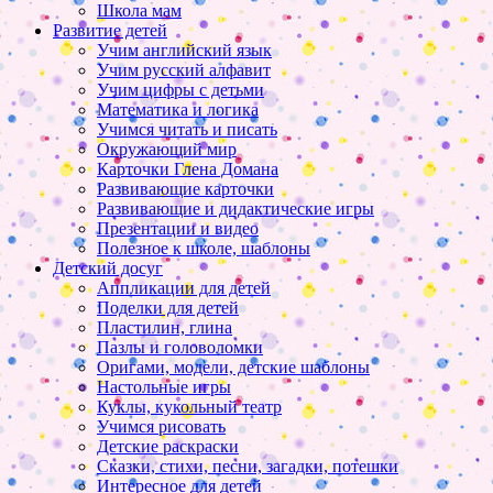
Школа мам
Развитие детей
Учим английский язык
Учим русский алфавит
Учим цифры с детьми
Математика и логика
Учимся читать и писать
Окружающий мир
Карточки Глена Домана
Развивающие карточки
Развивающие и дидактические игры
Презентации и видео
Полезное к школе, шаблоны
Детский досуг
Аппликации для детей
Поделки для детей
Пластилин, глина
Пазлы и головоломки
Оригами, модели, детские шаблоны
Настольные игры
Куклы, кукольный театр
Учимся рисовать
Детские раскраски
Сказки, стихи, песни, загадки, потешки
Интересное для детей