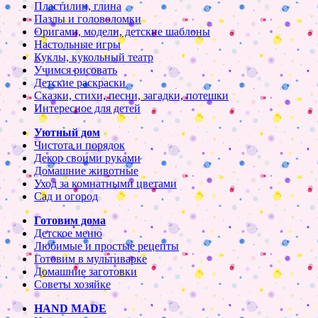
Пластилин, глина
Пазлы и головоломки
Оригами, модели, детские шаблоны
Настольные игры
Куклы, кукольный театр
Учимся рисовать
Детские раскраски
Сказки, стихи, песни, загадки, потешки
Интересное для детей
Уютный дом
Чистота и порядок
Декор своими руками
Домашние животные
Уход за комнатными цветами
Сад и огород
Готовим дома
Детское меню
Любимые и простые рецепты
Готовим в мультиварке
Домашние заготовки
Советы хозяйке
HAND MADE