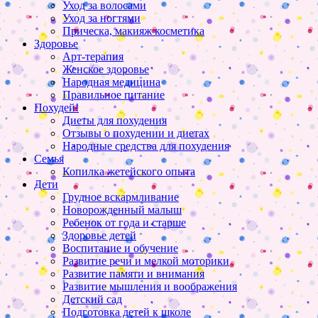
Уход за волосами
Уход за ногтями
Прическа, макияж косметика
Здоровье
Арт-терапия
Женское здоровье
Народная медицина
Правильное питание
Похудей!
Диеты для похудения
Отзывы о похудении и диетах
Народные средства для похудения
Семья
Копилка жетейского опыта
Дети
Грудное вскармливание
Новорожденный малыш
Ребенок от года и старше
Здоровье детей
Воспитание и обучение
Развитие речи и мелкой моторики
Развитие памяти и внимания
Развитие мышления и воображения
Детский сад
Подготовка детей к школе