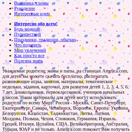
Вышивка, схемы
Рукоделие
Интересные идеи
Интересно обо всем!
Будь модной
Путешествуй
Праздники, традиции, обычаи
Что подарить
Мир увлечений
Как просто все
Полезно знать
Уважаемые родители: мамы и папы, на станицах Amelica.com,
для детей вы можете скачать бесплатно, распечатать
развивающие игры, занятия, материалы, тематические
недельки, задания, карточки, для развития детей 1, 2, 3, 4, 5, 6,
7 лет, дошкольников, первоклассников, учеников начальных
классов. Наши материалы для детей могут использовать
родители по всему Миру: Россия - Москва, Санкт-Петербург,
Екатеринбург, Самара, Челябинск, Воронеж, Европа: Украина,
Белоруссия, Казахстан, Таджикистан, Литва, Латвия,
Молдова, Польша, Чехия, Словакия, Германия, Израиль,
Греция, Италия, Испания, США, Великобритания, Австралия,
Турция, ЮАР и не только. Amelica.com поможет Вам получить