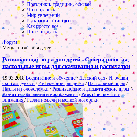
Праздники, традиции, обычаи
Что подарить
Мир увлечений
Раскраски антистресс
Как просто все
Полезно знать
Форум
Метка:
пазлы для детей
Развивающая игра для детей «Собери робота»,
настольные игры для скачивания и распечатки
19.03.2018
Воспитание и обучение
/
Детский сад
/
Игрушки
своими руками
/
Интересное для детей
/
Настольные игры
/
Пазлы и головоломки
/
Развивающие и дидактические игры
/
Развитие мышления и воображения
/
Развитие памяти и
внимания
/
Развитие речи и мелкой моторики