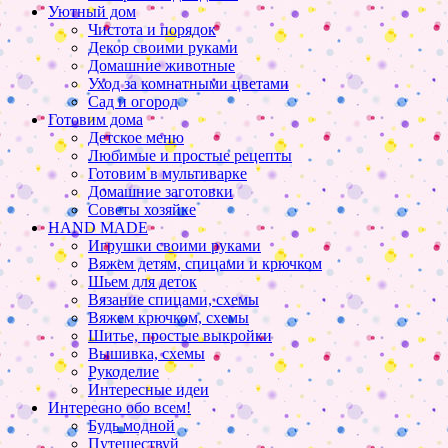
Уютный дом
Чистота и порядок
Декор своими руками
Домашние животные
Уход за комнатными цветами
Сад и огород
Готовим дома
Детское меню
Любимые и простые рецепты
Готовим в мультиварке
Домашние заготовки
Советы хозяйке
HAND MADE
Игрушки своими руками
Вяжем детям, спицами и крючком
Шьем для деток
Вязание спицами, схемы
Вяжем крючком, схемы
Шитье, простые выкройки
Вышивка, схемы
Рукоделие
Интересные идеи
Интересно обо всем!
Будь модной
Путешествуй