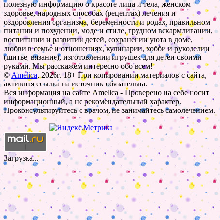
полезную информацию о красоте лица и тела, женском
здоровье, народных способах (рецептах) лечения и
оздоровления организма, беременности и родах, правильном
питании и похудении, моде и стиле, грудном вскармливании,
воспитании и развитии детей, сохранении уюта в доме,
любви в семье и отношениях, кулинарии, хобби и рукоделии
(шитье, вязание), изготовлении игрушек для детей своими
руками. Мы расскажем интересно обо всем!
©
Amelica
, 2026г. 18+ При копировании материалов с сайта,
активная ссылка на источник обязательна.
Вся информация на сайте Amelica - Проверено на себе носит
информационный, а не рекомендательный характер.
Проконсультируйтесь с врачом, не занимайтесь самолечением.
Загрузка...