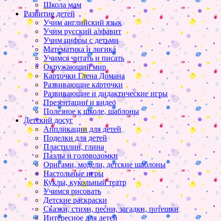
Школа мам
Развитие детей
Учим английский язык
Учим русский алфавит
Учим цифры с детьми
Математика и логика
Учимся читать и писать
Окружающий мир
Карточки Глена Домана
Развивающие карточки
Развивающие и дидактические игры
Презентации и видео
Полезное к школе, шаблоны
Детский досуг
Аппликации для детей
Поделки для детей
Пластилин, глина
Пазлы и головоломки
Оригами, модели, детские шаблоны
Настольные игры
Куклы, кукольный театр
Учимся рисовать
Детские раскраски
Сказки, стихи, песни, загадки, потешки
Интересное для детей