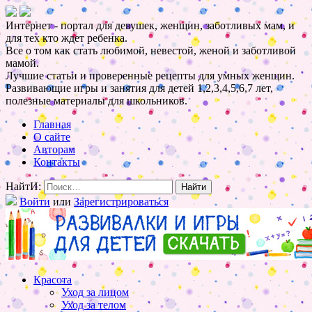
Интернет - портал для девушек, женщин, заботливых мам, и
для тех кто ждет ребенка.
Все о том как стать любимой, невестой, женой и заботливой
мамой.
Лучшие статьи и проверенные рецепты для умных женщин.
Развивающие игры и занятия для детей 1,2,3,4,5,6,7 лет,
полезные материалы для школьников.
Главная
О сайте
Авторам
Контакты
НайтИ:
Войти
или
Зарегистрироваться
Красота
Уход за лицом
Уход за телом