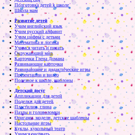
Подготовка детей к школе
Школа мам
Развитие детей
Учим английский язык
Учим русский алфавит
Учим цифры с детьми
Математика и логика
Учимся читать и писать
Окружающий мир
Карточки Глена Домана
Развивающие карточки
Развивающие и дидактические игры
Презентации и видео
Полезное к школе, шаблоны
Детский досуг
Аппликации для детей
Поделки для детей
Пластилин, глина
Пазлы и головоломки
Оригами, модели, детские шаблоны
Настольные игры
Куклы, кукольный театр
Учимся рисовать