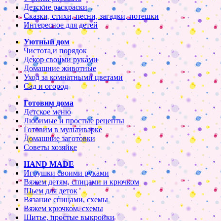
Детские раскраски
Сказки, стихи, песни, загадки, потешки
Интересное для детей
Уютный дом
Чистота и порядок
Декор своими руками
Домашние животные
Уход за комнатными цветами
Сад и огород
Готовим дома
Детское меню
Любимые и простые рецепты
Готовим в мультиварке
Домашние заготовки
Советы хозяйке
HAND MADE
Игрушки своими руками
Вяжем детям, спицами и крючком
Шьем для деток
Вязание спицами, схемы
Вяжем крючком, схемы
Шитье, простые выкройки