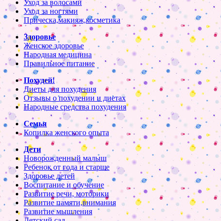
Уход за волосами
Уход за ногтями
Прическа,макияж,косметика
Здоровье
Женское здоровье
Народная медицина
Правильное питание
Похудей!
Диеты для похудения
Отзывы о похудении и диетах
Народные средства похудения
Семья
Копилка женского опыта
Дети
Новорожденный малыш
Ребенок от года и старше
Здоровье детей
Воспитание и обучение
Развитие речи, моторики
Развитие памяти,внимания
Развитие мышления
Детский сад