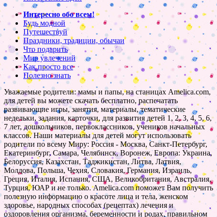
Интересно обо всем!
Будь модной
Путешествуй
Праздники, традиции, обычаи
Что подарить
Мир увлечений
Как просто все
Полезно знать
Уважаемые родители: мамы и папы, на станицах Amelica.com,
для детей вы можете скачать бесплатно, распечатать
развивающие игры, занятия, материалы, тематические
недельки, задания, карточки, для развития детей 1, 2, 3, 4, 5, 6,
7 лет, дошкольников, первоклассников, учеников начальных
классов. Наши материалы для детей могут использовать
родители по всему Миру: Россия - Москва, Санкт-Петербург,
Екатеринбург, Самара, Челябинск, Воронеж, Европа: Украина,
Белоруссия, Казахстан, Таджикистан, Литва, Латвия,
Молдова, Польша, Чехия, Словакия, Германия, Израиль,
Греция, Италия, Испания, США, Великобритания, Австралия,
Турция, ЮАР и не только. Amelica.com поможет Вам получить
полезную информацию о красоте лица и тела, женском
здоровье, народных способах (рецептах) лечения и
оздоровления организма, беременности и родах, правильном