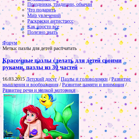
Праздники, традиции, обычаи
Что подарить
Мир увлечений
Раскраски антистресс
Как просто все
Полезно знать
Форум
Метка:
пазлы для детей распчатать
Красочные пазлы сделать для детей своими
руками, пазлы из 30 частей
16.03.2015
Детский досуг
/
Пазлы и головоломки
/
Развитие
мышления и воображения
/
Развитие памяти и внимания
/
Развитие речи и мелкой моторики