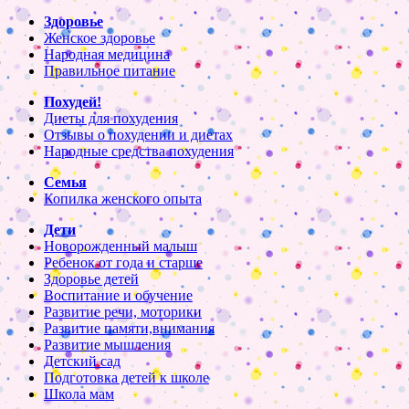
Здоровье
Женское здоровье
Народная медицина
Правильное питание
Похудей!
Диеты для похудения
Отзывы о похудении и диетах
Народные средства похудения
Семья
Копилка женского опыта
Дети
Новорожденный малыш
Ребенок от года и старше
Здоровье детей
Воспитание и обучение
Развитие речи, моторики
Развитие памяти,внимания
Развитие мышления
Детский сад
Подготовка детей к школе
Школа мам