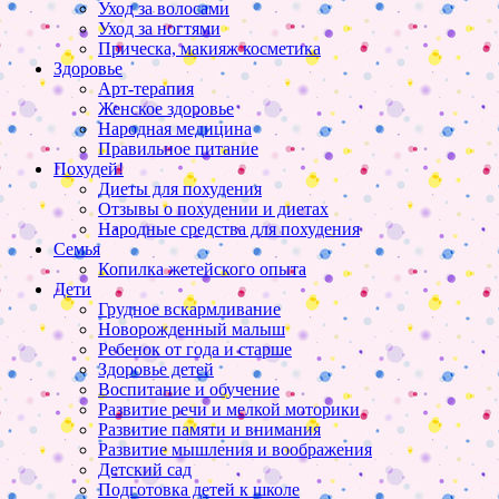
Уход за волосами
Уход за ногтями
Прическа, макияж косметика
Здоровье
Арт-терапия
Женское здоровье
Народная медицина
Правильное питание
Похудей!
Диеты для похудения
Отзывы о похудении и диетах
Народные средства для похудения
Семья
Копилка жетейского опыта
Дети
Грудное вскармливание
Новорожденный малыш
Ребенок от года и старше
Здоровье детей
Воспитание и обучение
Развитие речи и мелкой моторики
Развитие памяти и внимания
Развитие мышления и воображения
Детский сад
Подготовка детей к школе