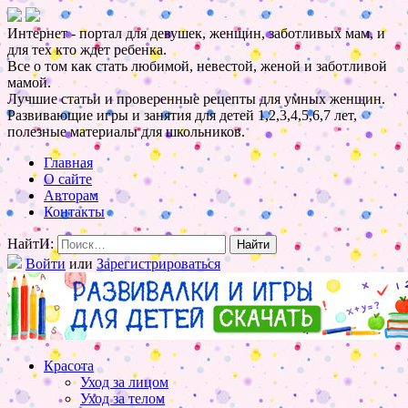
Интернет - портал для девушек, женщин, заботливых мам, и
для тех кто ждет ребенка.
Все о том как стать любимой, невестой, женой и заботливой
мамой.
Лучшие статьи и проверенные рецепты для умных женщин.
Развивающие игры и занятия для детей 1,2,3,4,5,6,7 лет,
полезные материалы для школьников.
Главная
О сайте
Авторам
Контакты
НайтИ:
Войти
или
Зарегистрироваться
Красота
Уход за лицом
Уход за телом