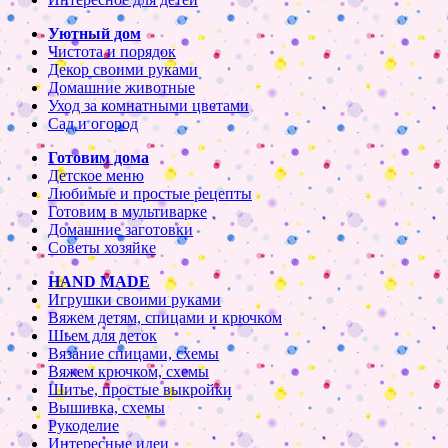
Уютный дом
Чистота и порядок
Декор своими руками
Домашние животные
Уход за комнатными цветами
Сад и огород
Готовим дома
Детское меню
Любимые и простые рецепты
Готовим в мультиварке
Домашние заготовки
Советы хозяйке
HAND MADE
Игрушки своими руками
Вяжем детям, спицами и крючком
Шьем для деток
Вязание спицами, схемы
Вяжем крючком, схемы
Шитье, простые выкройки
Вышивка, схемы
Рукоделие
Интересные идеи