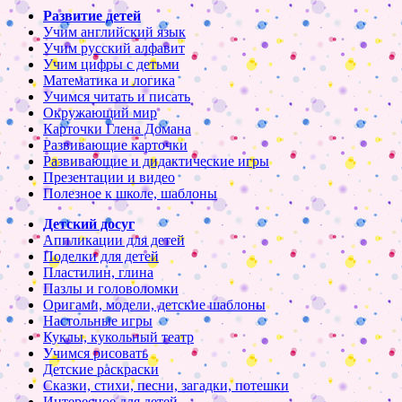
Развитие детей
Учим английский язык
Учим русский алфавит
Учим цифры с детьми
Математика и логика
Учимся читать и писать
Окружающий мир
Карточки Глена Домана
Развивающие карточки
Развивающие и дидактические игры
Презентации и видео
Полезное к школе, шаблоны
Детский досуг
Аппликации для детей
Поделки для детей
Пластилин, глина
Пазлы и головоломки
Оригами, модели, детские шаблоны
Настольные игры
Куклы, кукольный театр
Учимся рисовать
Детские раскраски
Сказки, стихи, песни, загадки, потешки
Интересное для детей