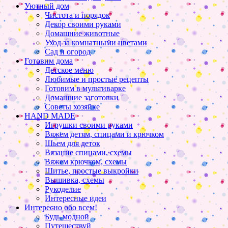
Уютный дом
Чистота и порядок
Декор своими руками
Домашние животные
Уход за комнатными цветами
Сад и огород
Готовим дома
Детское меню
Любимые и простые рецепты
Готовим в мультиварке
Домашние заготовки
Советы хозяйке
HAND MADE
Игрушки своими руками
Вяжем детям, спицами и крючком
Шьем для деток
Вязание спицами, схемы
Вяжем крючком, схемы
Шитье, простые выкройки
Вышивка, схемы
Рукоделие
Интересные идеи
Интересно обо всем!
Будь модной
Путешествуй