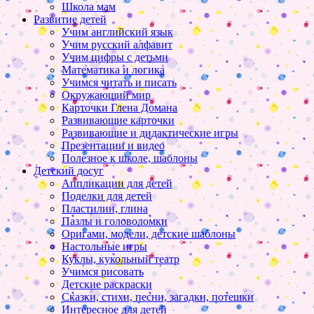
Школа мам
Развитие детей
Учим английский язык
Учим русский алфавит
Учим цифры с детьми
Математика и логика
Учимся читать и писать
Окружающий мир
Карточки Глена Домана
Развивающие карточки
Развивающие и дидактические игры
Презентации и видео
Полезное к школе, шаблоны
Детский досуг
Аппликации для детей
Поделки для детей
Пластилин, глина
Пазлы и головоломки
Оригами, модели, детские шаблоны
Настольные игры
Куклы, кукольный театр
Учимся рисовать
Детские раскраски
Сказки, стихи, песни, загадки, потешки
Интересное для детей