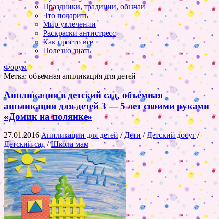
Праздники, традиции, обычаи
Что подарить
Мир увлечений
Раскраски антистресс
Как просто все
Полезно знать
Форум
Метка:
объемная аппликация для детей
Аппликация в детский сад, объемная
аппликация для детей 3 — 5 лет своими руками
«Домик на полянке»
27.01.2016
Аппликации для детей
/
Дети
/
Детский досуг
/
Детский сад
/
Школа мам