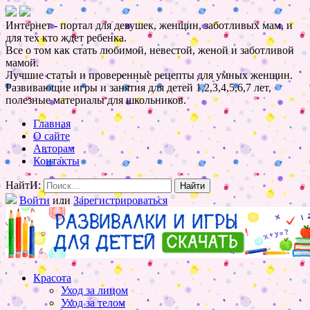
Интернет - портал для девушек, женщин, заботливых мам, и
для тех кто ждет ребенка.
Все о том как стать любимой, невестой, женой и заботливой
мамой.
Лучшие статьи и проверенные рецепты для умных женщин.
Развивающие игры и занятия для детей 1,2,3,4,5,6,7 лет,
полезные материалы для школьников.
Главная
О сайте
Авторам
Контакты
НайтИ:
Войти
или
Зарегистрироваться
Красота
Уход за лицом
Уход за телом