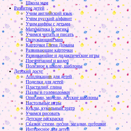
Школа мам
Развитие детей
Учим английский язык
Учим русский алфавит
Учим цифры с детьми
Математика и логика
Учимся читать и писать
Окружающий мир
Карточки Глена Домана
Развивающие карточки
Развивающие и дидактические игры
Презентации и видео
Полезное к школе, шаблоны
Детский досуг
Аппликации для детей
Поделки для детей
Пластилин, глина
Пазлы и головоломки
Оригами, модели, детские шаблоны
Настольные игры
Куклы, кукольный театр
Учимся рисовать
Детские раскраски
Сказки, стихи, песни, загадки, потешки
Интересное для детей