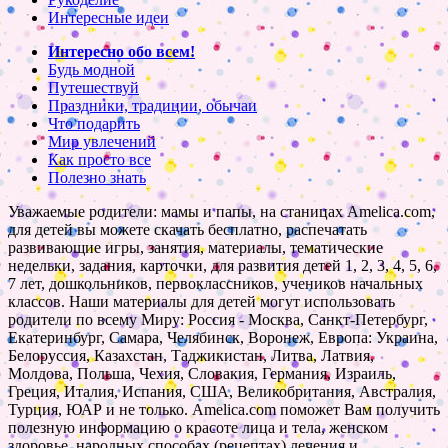
Интересные идеи
Интересно обо всем!
Будь модной
Путешествуй
Праздники, традиции, обычаи
Что подарить
Мир увлечений
Как просто все
Полезно знать
Уважаемые родители: мамы и папы, на станицах Amelica.com,
для детей вы можете скачать бесплатно, распечатать
развивающие игры, занятия, материалы, тематические
недельки, задания, карточки, для развития детей 1, 2, 3, 4, 5, 6,
7 лет, дошкольников, первоклассников, учеников начальных
классов. Наши материалы для детей могут использовать
родители по всему Миру: Россия - Москва, Санкт-Петербург,
Екатеринбург, Самара, Челябинск, Воронеж, Европа: Украина,
Белоруссия, Казахстан, Таджикистан, Литва, Латвия,
Молдова, Польша, Чехия, Словакия, Германия, Израиль,
Греция, Италия, Испания, США, Великобритания, Австралия,
Турция, ЮАР и не только. Amelica.com поможет Вам получить
полезную информацию о красоте лица и тела, женском
здоровье, народных способах (рецептах) лечения и