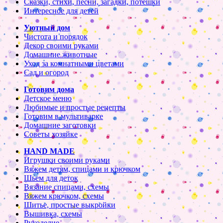
Сказки, стихи, песни, загадки, потешки
Интересное для детей
Уютный дом
Чистота и порядок
Декор своими руками
Домашние животные
Уход за комнатными цветами
Сад и огород
Готовим дома
Детское меню
Любимые и простые рецепты
Готовим в мультиварке
Домашние заготовки
Советы хозяйке
HAND MADE
Игрушки своими руками
Вяжем детям, спицами и крючком
Шьем для деток
Вязание спицами, схемы
Вяжем крючком, схемы
Шитье, простые выкройки
Вышивка, схемы
Рукоделие