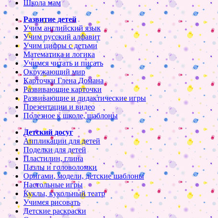
Школа мам
Развитие детей
Учим английский язык
Учим русский алфавит
Учим цифры с детьми
Математика и логика
Учимся читать и писать
Окружающий мир
Карточки Глена Домана
Развивающие карточки
Развивающие и дидактические игры
Презентации и видео
Полезное к школе, шаблоны
Детский досуг
Аппликации для детей
Поделки для детей
Пластилин, глина
Пазлы и головоломки
Оригами, модели, детские шаблоны
Настольные игры
Куклы, кукольный театр
Учимся рисовать
Детские раскраски