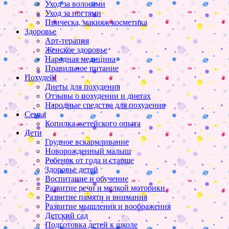
Уход за волосами
Уход за ногтями
Прическа, макияж косметика
Здоровье
Арт-терапия
Женское здоровье
Народная медицина
Правильное питание
Похудей!
Диеты для похудения
Отзывы о похудении и диетах
Народные средства для похудения
Семья
Копилка жетейского опыта
Дети
Грудное вскармливание
Новорожденный малыш
Ребенок от года и старше
Здоровье детей
Воспитание и обучение
Развитие речи и мелкой моторики
Развитие памяти и внимания
Развитие мышления и воображения
Детский сад
Подготовка детей к школе