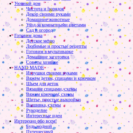
Уютный дом
Чистота и порядок
Декор своими руками
Домашние животные
Уход за комнатными цветами
Сад и огород
Готовим дома
Детское меню
Любимые и простые рецепты
Готовим в мультиварке
Домашние заготовки
Советы хозяйке
HAND MADE
Игрушки своими руками
Вяжем детям, спицами и крючком
Шьем для деток
Вязание спицами, схемы
Вяжем крючком, схемы
Шитье, простые выкройки
Вышивка, схемы
Рукоделие
Интересные идеи
Интересно обо всем!
Будь модной
Путешествуй