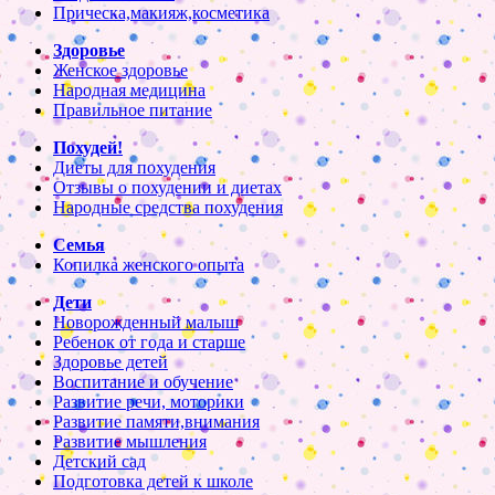
Прическа,макияж,косметика
Здоровье
Женское здоровье
Народная медицина
Правильное питание
Похудей!
Диеты для похудения
Отзывы о похудении и диетах
Народные средства похудения
Семья
Копилка женского опыта
Дети
Новорожденный малыш
Ребенок от года и старше
Здоровье детей
Воспитание и обучение
Развитие речи, моторики
Развитие памяти,внимания
Развитие мышления
Детский сад
Подготовка детей к школе