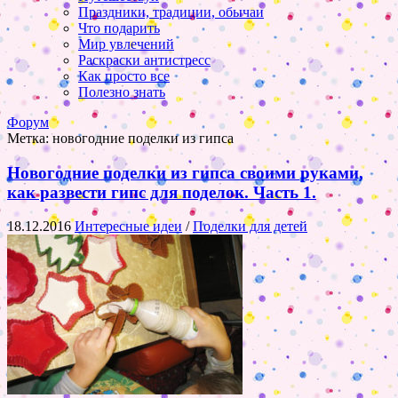
Праздники, традиции, обычаи
Что подарить
Мир увлечений
Раскраски антистресс
Как просто все
Полезно знать
Форум
Метка:
новогодние поделки из гипса
Новогодние поделки из гипса своими руками,
как развести гипс для поделок. Часть 1.
18.12.2016
Интересные идеи
/
Поделки для детей