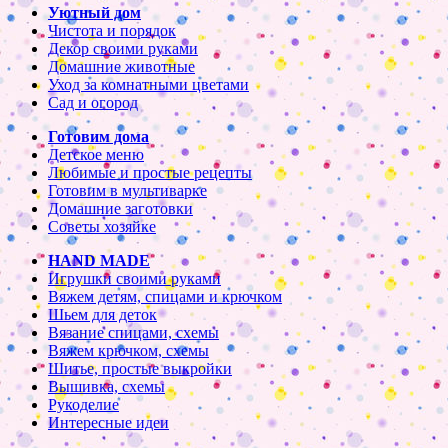
Уютный дом
Чистота и порядок
Декор своими руками
Домашние животные
Уход за комнатными цветами
Сад и огород
Готовим дома
Детское меню
Любимые и простые рецепты
Готовим в мультиварке
Домашние заготовки
Советы хозяйке
HAND MADE
Игрушки своими руками
Вяжем детям, спицами и крючком
Шьем для деток
Вязание спицами, схемы
Вяжем крючком, схемы
Шитье, простые выкройки
Вышивка, схемы
Рукоделие
Интересные идеи