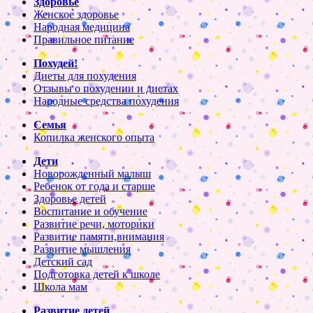
Здоровье
Женское здоровье
Народная медицина
Правильное питание
Похудей!
Диеты для похудения
Отзывы о похудении и диетах
Народные средства похудения
Семья
Копилка женского опыта
Дети
Новорожденный малыш
Ребенок от года и старше
Здоровье детей
Воспитание и обучение
Развитие речи, моторики
Развитие памяти,внимания
Развитие мышления
Детский сад
Подготовка детей к школе
Школа мам
Развитие детей