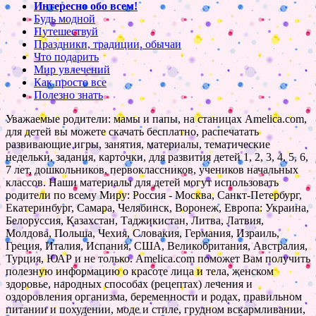
Интересно обо всем!
Будь модной
Путешествуй
Праздники, традиции, обычаи
Что подарить
Мир увлечений
Как просто все
Полезно знать
Уважаемые родители: мамы и папы, на станицах Amelica.com,
для детей вы можете скачать бесплатно, распечатать
развивающие игры, занятия, материалы, тематические
недельки, задания, карточки, для развития детей 1, 2, 3, 4, 5, 6,
7 лет, дошкольников, первоклассников, учеников начальных
классов. Наши материалы для детей могут использовать
родители по всему Миру: Россия - Москва, Санкт-Петербург,
Екатеринбург, Самара, Челябинск, Воронеж, Европа: Украина,
Белоруссия, Казахстан, Таджикистан, Литва, Латвия,
Молдова, Польша, Чехия, Словакия, Германия, Израиль,
Греция, Италия, Испания, США, Великобритания, Австралия,
Турция, ЮАР и не только. Amelica.com поможет Вам получить
полезную информацию о красоте лица и тела, женском
здоровье, народных способах (рецептах) лечения и
оздоровления организма, беременности и родах, правильном
питании и похудении, моде и стиле, грудном вскармливании,