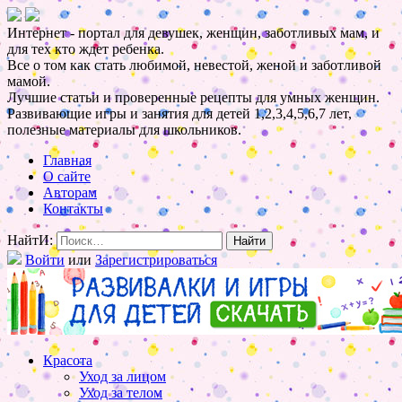
Интернет - портал для девушек, женщин, заботливых мам, и
для тех кто ждет ребенка.
Все о том как стать любимой, невестой, женой и заботливой
мамой.
Лучшие статьи и проверенные рецепты для умных женщин.
Развивающие игры и занятия для детей 1,2,3,4,5,6,7 лет,
полезные материалы для школьников.
Главная
О сайте
Авторам
Контакты
НайтИ:
Войти
или
Зарегистрироваться
Красота
Уход за лицом
Уход за телом