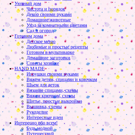
Уютный дом
Чистота и порядок
Декор своими руками
Домашние животные
Уход за комнатными цветами
Сад и огород
Готовим дома
Детское меню
Любимые и простые рецепты
Готовим в мультиварке
Домашние заготовки
Советы хозяйке
HAND MADE
Игрушки своими руками
Вяжем детям, спицами и крючком
Шьем для деток
Вязание спицами, схемы
Вяжем крючком, схемы
Шитье, простые выкройки
Вышивка, схемы
Рукоделие
Интересные идеи
Интересно обо всем!
Будь модной
Путешествуй