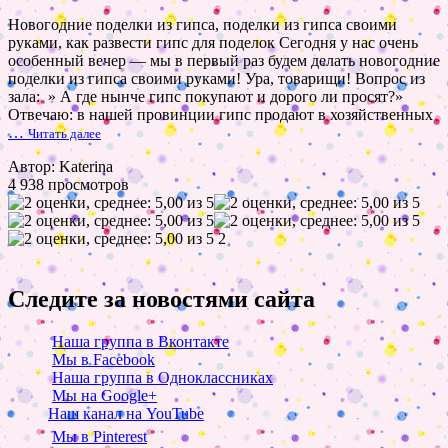
Новогодние поделки из гипса, поделки из гипса своими
руками, как развести гипс для поделок Сегодня у нас очень
особенный вечер — мы в первый раз будем делать новогодние
поделки из гипса своими руками! Ура, товарищи! Вопрос из
зала: » А где нынче гипс покупают и дорого ли просят?»
Отвечаю: в нашей провинции гипс продают в хозяйственных
…
Читать далее
Автор: Katerina
4 938 просмотров
2
Следите за новостями сайта
Наша группа в Вконтакте
Мы в Facebook
Наша группа в Одноклассниках
Мы на Google+
Наш канал на YouTube
Мы в Pinterest