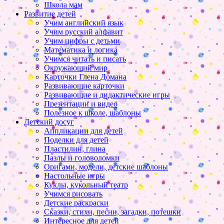
Школа мам
Развитие детей
Учим английский язык
Учим русский алфавит
Учим цифры с детьми
Математика и логика
Учимся читать и писать
Окружающий мир
Карточки Глена Домана
Развивающие карточки
Развивающие и дидактические игры
Презентации и видео
Полезное к школе, шаблоны
Детский досуг
Аппликации для детей
Поделки для детей
Пластилин, глина
Пазлы и головоломки
Оригами, модели, детские шаблоны
Настольные игры
Куклы, кукольный театр
Учимся рисовать
Детские раскраски
Сказки, стихи, песни, загадки, потешки
Интересное для детей