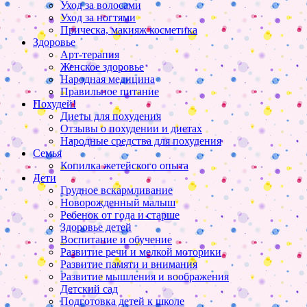
Уход за волосами
Уход за ногтями
Прическа, макияж косметика
Здоровье
Арт-терапия
Женское здоровье
Народная медицина
Правильное питание
Похудей!
Диеты для похудения
Отзывы о похудении и диетах
Народные средства для похудения
Семья
Копилка жетейского опыта
Дети
Грудное вскармливание
Новорожденный малыш
Ребенок от года и старше
Здоровье детей
Воспитание и обучение
Развитие речи и мелкой моторики
Развитие памяти и внимания
Развитие мышления и воображения
Детский сад
Подготовка детей к школе