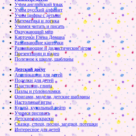
Учим английский язык
Учим русский алфавит
Учим цифры с детьми
Математика и логика
Учимся читать и писать
Окружающий мир
Карточки Глена Домана
Развивающие карточки
Развивающие и дидактические игры
Презентации и видео
Полезное к школе, шаблоны
Детский досуг
Аппликации для детей
Поделки для детей
Пластилин, глина
Пазлы и головоломки
Оригами, модели, детские шаблоны
Настольные игры
Куклы, кукольный театр
Учимся рисовать
Детские раскраски
Сказки, стихи, песни, загадки, потешки
Интересное для детей