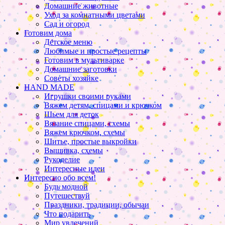
Домашние животные
Уход за комнатными цветами
Сад и огород
Готовим дома
Детское меню
Любимые и простые рецепты
Готовим в мультиварке
Домашние заготовки
Советы хозяйке
HAND MADE
Игрушки своими руками
Вяжем детям, спицами и крючком
Шьем для деток
Вязание спицами, схемы
Вяжем крючком, схемы
Шитье, простые выкройки
Вышивка, схемы
Рукоделие
Интересные идеи
Интересно обо всем!
Будь модной
Путешествуй
Праздники, традиции, обычаи
Что подарить
Мир увлечений