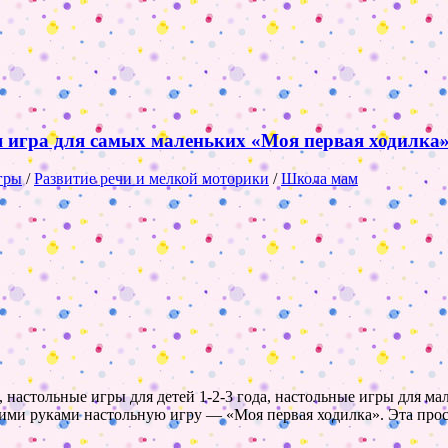
 игра для самых маленьких «Моя первая ходилка»
гры
/
Развитие речи и мелкой моторики
/
Школа мам
 настольные игры для детей 1-2-3 года, настольные игры для 
оими руками настольную игру — «Моя первая ходилка». Эта прост