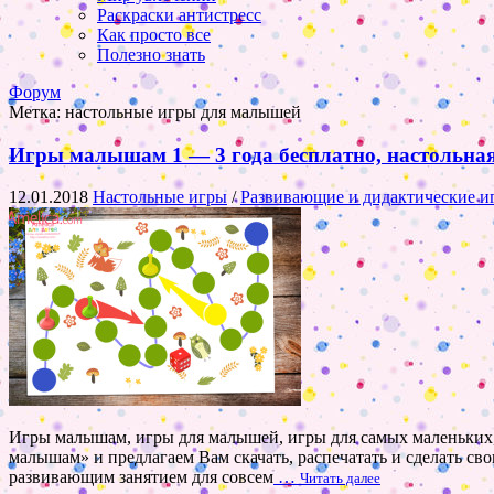
Раскраски антистресс
Как просто все
Полезно знать
Форум
Метка:
настольные игры для малышей
Игры малышам 1 — 3 года бесплатно, настольная
12.01.2018
Настольные игры
/
Развивающие и дидактические и
Игры малышам, игры для малышей, игры для самых маленьких,
малышам» и предлагаем Вам скачать, распечатать и сделать св
развивающим занятием для совсем
…
Читать далее