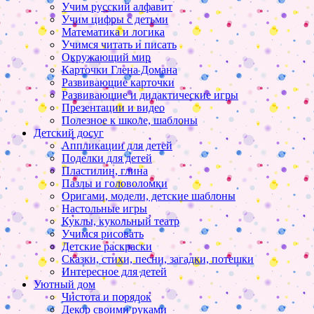
Учим русский алфавит
Учим цифры с детьми
Математика и логика
Учимся читать и писать
Окружающий мир
Карточки Глена Домана
Развивающие карточки
Развивающие и дидактические игры
Презентации и видео
Полезное к школе, шаблоны
Детский досуг
Аппликации для детей
Поделки для детей
Пластилин, глина
Пазлы и головоломки
Оригами, модели, детские шаблоны
Настольные игры
Куклы, кукольный театр
Учимся рисовать
Детские раскраски
Сказки, стихи, песни, загадки, потешки
Интересное для детей
Уютный дом
Чистота и порядок
Декор своими руками