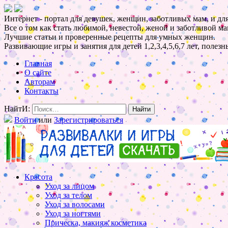
Интернет - портал для девушек, женщин, заботливых мам, и для
Все о том как стать любимой, невестой, женой и заботливой ма
Лучшие статьи и проверенные рецепты для умных женщин.
Развивающие игры и занятия для детей 1,2,3,4,5,6,7 лет, полез
Главная
О сайте
Авторам
Контакты
НайтИ:
Войти
или
Зарегистрироваться
Красота
Уход за лицом
Уход за телом
Уход за волосами
Уход за ногтями
Прическа, макияж косметика