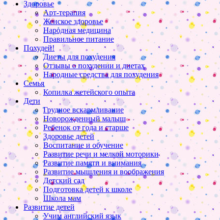
Здоровье
Арт-терапия
Женское здоровье
Народная медицина
Правильное питание
Похудей!
Диеты для похудения
Отзывы о похудении и диетах
Народные средства для похудения
Семья
Копилка жетейского опыта
Дети
Грудное вскармливание
Новорожденный малыш
Ребенок от года и старше
Здоровье детей
Воспитание и обучение
Развитие речи и мелкой моторики
Развитие памяти и внимания
Развитие мышления и воображения
Детский сад
Подготовка детей к школе
Школа мам
Развитие детей
Учим английский язык