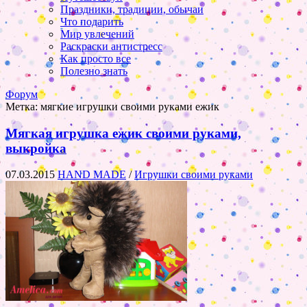
Праздники, традиции, обычаи
Что подарить
Мир увлечений
Раскраски антистресс
Как просто все
Полезно знать
Форум
Метка:
мягкие игрушки своими руками ежик
Мягкая игрушка ежик своими руками,
выкройка
07.03.2015
HAND MADE
/
Игрушки своими руками