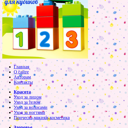
Главная
О сайте
Авторам
Контакты
Красота
Уход за лицом
Уход за телом
Уход за волосами
Уход за ногтями
Прическа,макияж,косметика
Здоровье