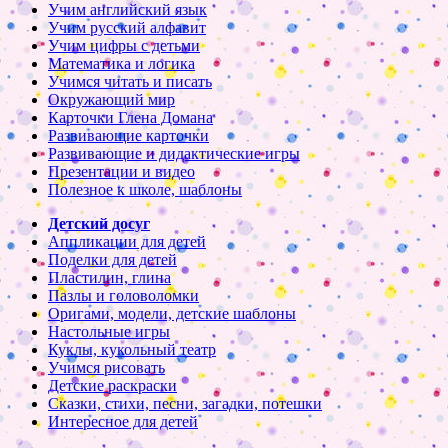
Учим английский язык
Учим русский алфавит
Учим цифры с детьми
Математика и логика
Учимся читать и писать
Окружающий мир
Карточки Глена Домана
Развивающие карточки
Развивающие и дидактические игры
Презентации и видео
Полезное к школе, шаблоны
Детский досуг
Аппликации для детей
Поделки для детей
Пластилин, глина
Пазлы и головоломки
Оригами, модели, детские шаблоны
Настольные игры
Куклы, кукольный театр
Учимся рисовать
Детские раскраски
Сказки, стихи, песни, загадки, потешки
Интересное для детей