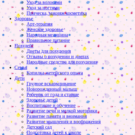
Уход за волосами
Уход за ногтями
Прическа, макияж косметика
Здоровье
Арт-терапия
Женское здоровье
Народная медицина
Правильное питание
Похудей!
Диеты для похудения
Отзывы о похудении и диетах
Народные средства для похудения
Семья
Копилка жетейского опыта
Дети
Грудное вскармливание
Новорожденный малыш
Ребенок от года и старше
Здоровье детей
Воспитание и обучение
Развитие речи и мелкой моторики
Развитие памяти и внимания
Развитие мышления и воображения
Детский сад
Подготовка детей к школе