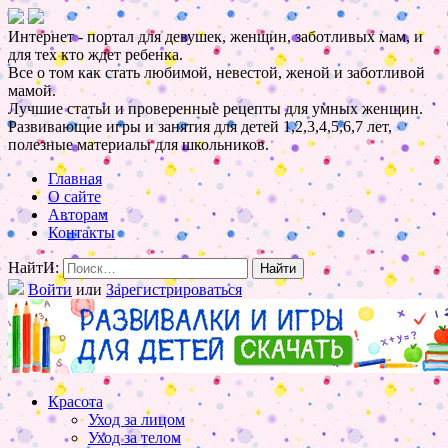
Интернет - портал для девушек, женщин, заботливых мам, и
для тех кто ждет ребенка.
Все о том как стать любимой, невестой, женой и заботливой
мамой.
Лучшие статьи и проверенные рецепты для умных женщин.
Развивающие игры и занятия для детей 1,2,3,4,5,6,7 лет,
полезные материалы для школьников.
Главная
О сайте
Авторам
Контакты
НайтИ:
Войти
или
Зарегистрироваться
Красота
Уход за лицом
Уход за телом