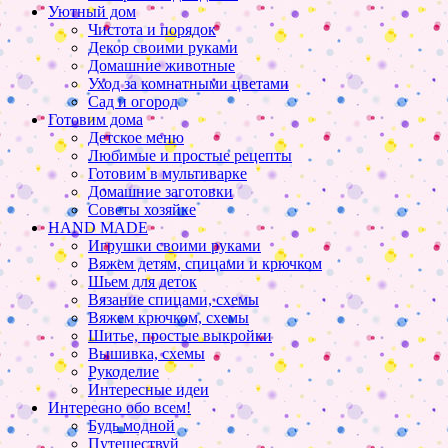
Уютный дом
Чистота и порядок
Декор своими руками
Домашние животные
Уход за комнатными цветами
Сад и огород
Готовим дома
Детское меню
Любимые и простые рецепты
Готовим в мультиварке
Домашние заготовки
Советы хозяйке
HAND MADE
Игрушки своими руками
Вяжем детям, спицами и крючком
Шьем для деток
Вязание спицами, схемы
Вяжем крючком, схемы
Шитье, простые выкройки
Вышивка, схемы
Рукоделие
Интересные идеи
Интересно обо всем!
Будь модной
Путешествуй