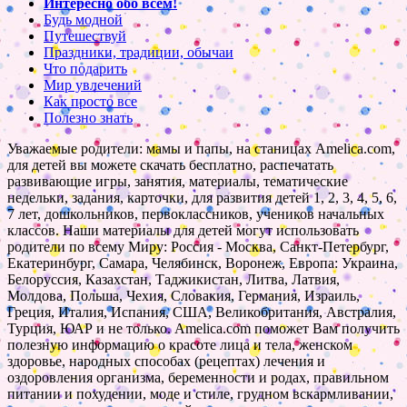
Интересно обо всем!
Будь модной
Путешествуй
Праздники, традиции, обычаи
Что подарить
Мир увлечений
Как просто все
Полезно знать
Уважаемые родители: мамы и папы, на станицах Amelica.com,
для детей вы можете скачать бесплатно, распечатать
развивающие игры, занятия, материалы, тематические
недельки, задания, карточки, для развития детей 1, 2, 3, 4, 5, 6,
7 лет, дошкольников, первоклассников, учеников начальных
классов. Наши материалы для детей могут использовать
родители по всему Миру: Россия - Москва, Санкт-Петербург,
Екатеринбург, Самара, Челябинск, Воронеж, Европа: Украина,
Белоруссия, Казахстан, Таджикистан, Литва, Латвия,
Молдова, Польша, Чехия, Словакия, Германия, Израиль,
Греция, Италия, Испания, США, Великобритания, Австралия,
Турция, ЮАР и не только. Amelica.com поможет Вам получить
полезную информацию о красоте лица и тела, женском
здоровье, народных способах (рецептах) лечения и
оздоровления организма, беременности и родах, правильном
питании и похудении, моде и стиле, грудном вскармливании,