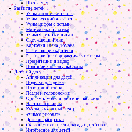
Школа мам
Развитие детей
Учим английский язык
Учим русский алфавит
Учим цифры с детьми
Математика и логика
Учимся читать и писать
Окружающий мир
Карточки Глена Домана
Развивающие карточки
Развивающие и дидактические игры
Презентации и видео
Полезное к школе, шаблоны
Детский досуг
Аппликации для детей
Поделки для детей
Пластилин, глина
Пазлы и головоломки
Оригами, модели, детские шаблоны
Настольные игры
Куклы, кукольный театр
Учимся рисовать
Детские раскраски
Сказки, стихи, песни, загадки, потешки
Интересное для детей