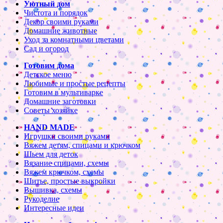
Уютный дом
Чистота и порядок
Декор своими руками
Домашние животные
Уход за комнатными цветами
Сад и огород
Готовим дома
Детское меню
Любимые и простые рецепты
Готовим в мультиварке
Домашние заготовки
Советы хозяйке
HAND MADE
Игрушки своими руками
Вяжем детям, спицами и крючком
Шьем для деток
Вязание спицами, схемы
Вяжем крючком, схемы
Шитье, простые выкройки
Вышивка, схемы
Рукоделие
Интересные идеи