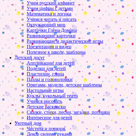
Учим русский алфавит
Учим цифры с детьми
Математика и логика
Учимся читать и писать
Окружающий мир
Карточки Глена Домана
Развивающие карточки
Развивающие и дидактические игры
Презентации и видео
Полезное к школе, шаблоны
Детский досуг
Аппликации для детей
Поделки для детей
Пластилин, глина
Пазлы и головоломки
Оригами, модели, детские шаблоны
Настольные игры
Куклы, кукольный театр
Учимся рисовать
Детские раскраски
Сказки, стихи, песни, загадки, потешки
Интересное для детей
Уютный дом
Чистота и порядок
Декор своими руками