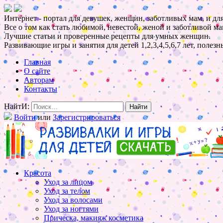
Интернет - портал для девушек, женщин, заботливых мам, и для
Все о том как стать любимой, невестой, женой и заботливой ма
Лучшие статьи и проверенные рецепты для умных женщин.
Развивающие игры и занятия для детей 1,2,3,4,5,6,7 лет, полез
Главная
О сайте
Авторам
Контакты
НайтИ:
Войти
или
Зарегистрироваться
Красота
Уход за лицом
Уход за телом
Уход за волосами
Уход за ногтями
Прическа, макияж косметика