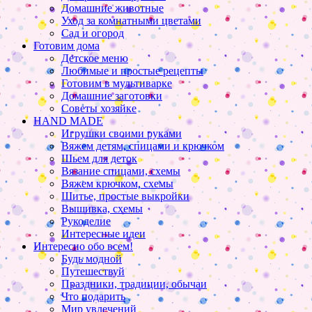
Домашние животные
Уход за комнатными цветами
Сад и огород
Готовим дома
Детское меню
Любимые и простые рецепты
Готовим в мультиварке
Домашние заготовки
Советы хозяйке
HAND MADE
Игрушки своими руками
Вяжем детям, спицами и крючком
Шьем для деток
Вязание спицами, схемы
Вяжем крючком, схемы
Шитье, простые выкройки
Вышивка, схемы
Рукоделие
Интересные идеи
Интересно обо всем!
Будь модной
Путешествуй
Праздники, традиции, обычаи
Что подарить
Мир увлечений