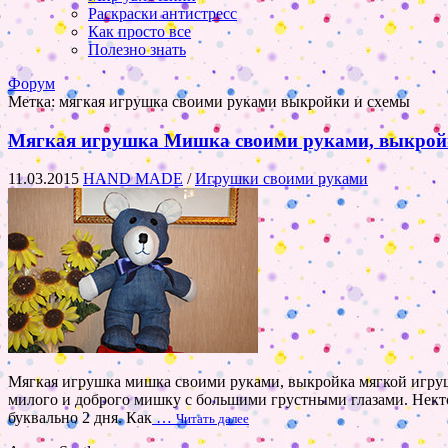
Раскраски антистресс
Как просто все
Полезно знать
Форум
Метка:
мягкая игрушка своими руками выкройки и схемы
Мягкая игрушка Мишка своими руками, выкройка
11.03.2015
HAND MADE
/
Игрушки своими руками
Мягкая игрушка мишка своими руками, выкройка мягкой игру
милого и доброго мишку с большими грустными глазами. Некто 
буквально 2 дня. Как
…
Читать далее