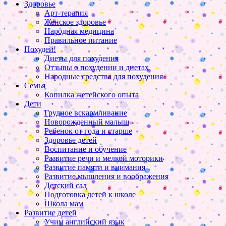
Здоровье
Арт-терапия
Женское здоровье
Народная медицина
Правильное питание
Похудей!
Диеты для похудения
Отзывы о похудении и диетах
Народные средства для похудения
Семья
Копилка жетейского опыта
Дети
Грудное вскармливание
Новорожденный малыш
Ребенок от года и старше
Здоровье детей
Воспитание и обучение
Развитие речи и мелкой моторики
Развитие памяти и внимания
Развитие мышления и воображения
Детский сад
Подготовка детей к школе
Школа мам
Развитие детей
Учим английский язык