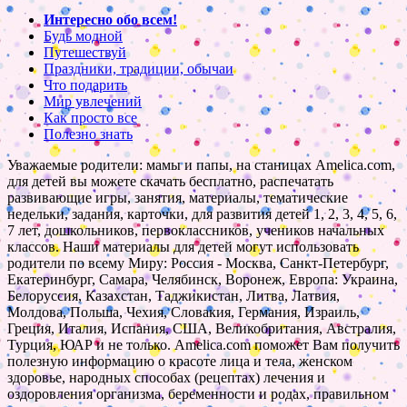
Интересно обо всем!
Будь модной
Путешествуй
Праздники, традиции, обычаи
Что подарить
Мир увлечений
Как просто все
Полезно знать
Уважаемые родители: мамы и папы, на станицах Amelica.com,
для детей вы можете скачать бесплатно, распечатать
развивающие игры, занятия, материалы, тематические
недельки, задания, карточки, для развития детей 1, 2, 3, 4, 5, 6,
7 лет, дошкольников, первоклассников, учеников начальных
классов. Наши материалы для детей могут использовать
родители по всему Миру: Россия - Москва, Санкт-Петербург,
Екатеринбург, Самара, Челябинск, Воронеж, Европа: Украина,
Белоруссия, Казахстан, Таджикистан, Литва, Латвия,
Молдова, Польша, Чехия, Словакия, Германия, Израиль,
Греция, Италия, Испания, США, Великобритания, Австралия,
Турция, ЮАР и не только. Amelica.com поможет Вам получить
полезную информацию о красоте лица и тела, женском
здоровье, народных способах (рецептах) лечения и
оздоровления организма, беременности и родах, правильном