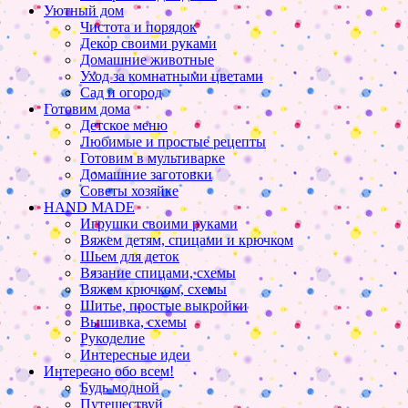
Уютный дом
Чистота и порядок
Декор своими руками
Домашние животные
Уход за комнатными цветами
Сад и огород
Готовим дома
Детское меню
Любимые и простые рецепты
Готовим в мультиварке
Домашние заготовки
Советы хозяйке
HAND MADE
Игрушки своими руками
Вяжем детям, спицами и крючком
Шьем для деток
Вязание спицами, схемы
Вяжем крючком, схемы
Шитье, простые выкройки
Вышивка, схемы
Рукоделие
Интересные идеи
Интересно обо всем!
Будь модной
Путешествуй