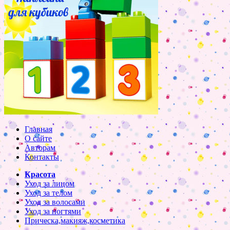
Главная
О сайте
Авторам
Контакты
Красота
Уход за лицом
Уход за телом
Уход за волосами
Уход за ногтями
Прическа,макияж,косметика