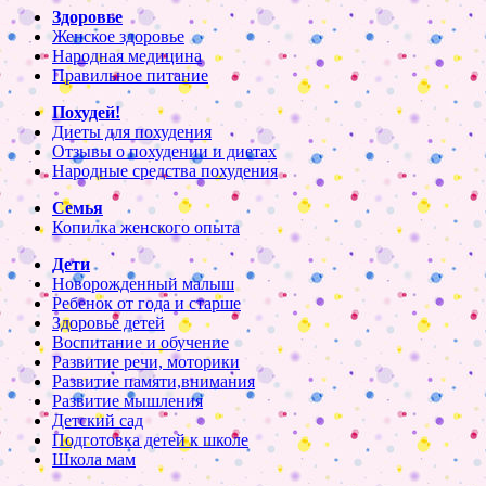
Здоровье
Женское здоровье
Народная медицина
Правильное питание
Похудей!
Диеты для похудения
Отзывы о похудении и диетах
Народные средства похудения
Семья
Копилка женского опыта
Дети
Новорожденный малыш
Ребенок от года и старше
Здоровье детей
Воспитание и обучение
Развитие речи, моторики
Развитие памяти,внимания
Развитие мышления
Детский сад
Подготовка детей к школе
Школа мам