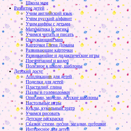
Школа мам
Развитие детей
Учим английский язык
Учим русский алфавит
Учим цифры с детьми
Математика и логика
Учимся читать и писать
Окружающий мир
Карточки Глена Домана
Развивающие карточки
Развивающие и дидактические игры
Презентации и видео
Полезное к школе, шаблоны
Детский досуг
Аппликации для детей
Поделки для детей
Пластилин, глина
Пазлы и головоломки
Оригами, модели, детские шаблоны
Настольные игры
Куклы, кукольный театр
Учимся рисовать
Детские раскраски
Сказки, стихи, песни, загадки, потешки
Интересное для детей