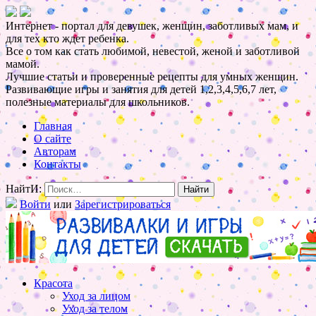
Интернет - портал для девушек, женщин, заботливых мам, и
для тех кто ждет ребенка.
Все о том как стать любимой, невестой, женой и заботливой
мамой.
Лучшие статьи и проверенные рецепты для умных женщин.
Развивающие игры и занятия для детей 1,2,3,4,5,6,7 лет,
полезные материалы для школьников.
Главная
О сайте
Авторам
Контакты
НайтИ:
Войти
или
Зарегистрироваться
Красота
Уход за лицом
Уход за телом