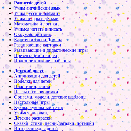
Развитие детей
Учим английский язык
Учим русский алфавит
Учим цифры с детьми
Математика и логика
Учимся читать и писать
Окружающий мир
Карточки Глена Домана
Развивающие карточки
Развивающие и дидактические игры
Презентации и видео
Полезное к школе, шаблоны
Детский досуг
Аппликации для детей
Поделки для детей
Пластилин, глина
Пазлы и головоломки
Оригами, модели, детские шаблоны
Настольные игры
Куклы, кукольный театр
Учимся рисовать
Детские раскраски
Сказки, стихи, песни, загадки, потешки
Интересное для детей