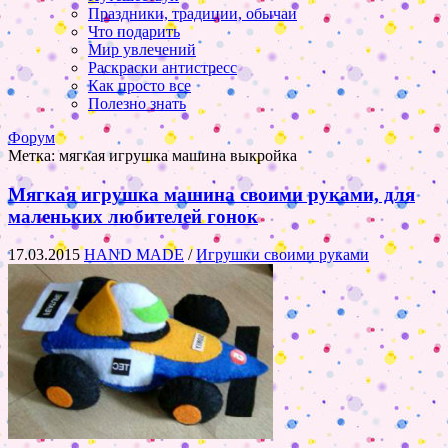
Праздники, традиции, обычаи
Что подарить
Мир увлечений
Раскраски антистресс
Как просто все
Полезно знать
Форум
Метка:
мягкая игрушка машина выкройка
Мягкая игрушка машина своими руками, для
маленьких любителей гонок
17.03.2015
HAND MADE
/
Игрушки своими руками