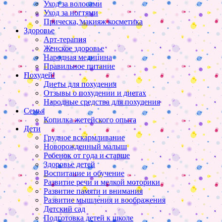
Уход за волосами
Уход за ногтями
Прическа, макияж косметика
Здоровье
Арт-терапия
Женское здоровье
Народная медицина
Правильное питание
Похудей!
Диеты для похудения
Отзывы о похудении и диетах
Народные средства для похудения
Семья
Копилка жетейского опыта
Дети
Грудное вскармливание
Новорожденный малыш
Ребенок от года и старше
Здоровье детей
Воспитание и обучение
Развитие речи и мелкой моторики
Развитие памяти и внимания
Развитие мышления и воображения
Детский сад
Подготовка детей к школе