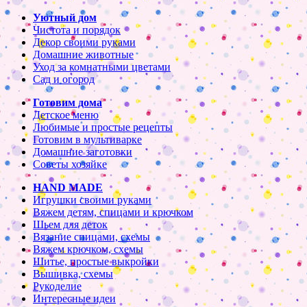
Уютный дом
Чистота и порядок
Декор своими руками
Домашние животные
Уход за комнатными цветами
Сад и огород
Готовим дома
Детское меню
Любимые и простые рецепты
Готовим в мультиварке
Домашние заготовки
Советы хозяйке
HAND MADE
Игрушки своими руками
Вяжем детям, спицами и крючком
Шьем для деток
Вязание спицами, схемы
Вяжем крючком, схемы
Шитье, простые выкройки
Вышивка, схемы
Рукоделие
Интересные идеи