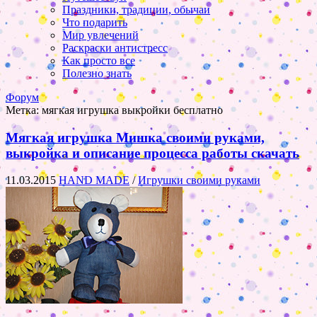
Праздники, традиции, обычаи
Что подарить
Мир увлечений
Раскраски антистресс
Как просто все
Полезно знать
Форум
Метка:
мягкая игрушка выкройки бесплатно
Мягкая игрушка Мишка своими руками,
выкройка и описание процесса работы скачать
11.03.2015
HAND MADE
/
Игрушки своими руками