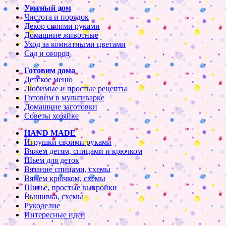
Уютный дом
Чистота и порядок
Декор своими руками
Домашние животные
Уход за комнатными цветами
Сад и огород
Готовим дома
Детское меню
Любимые и простые рецепты
Готовим в мультиварке
Домашние заготовки
Советы хозяйке
HAND MADE
Игрушки своими руками
Вяжем детям, спицами и крючком
Шьем для деток
Вязание спицами, схемы
Вяжем крючком, схемы
Шитье, простые выкройки
Вышивка, схемы
Рукоделие
Интересные идеи