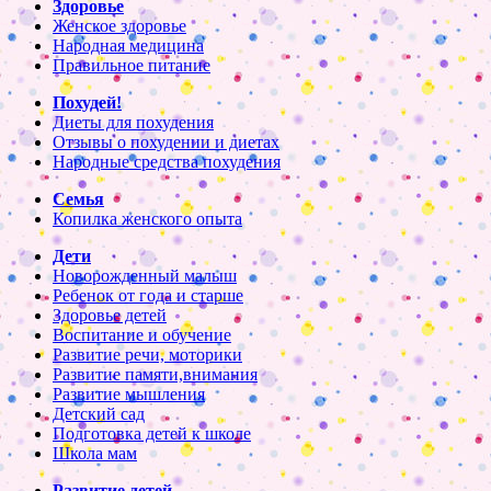
Здоровье
Женское здоровье
Народная медицина
Правильное питание
Похудей!
Диеты для похудения
Отзывы о похудении и диетах
Народные средства похудения
Семья
Копилка женского опыта
Дети
Новорожденный малыш
Ребенок от года и старше
Здоровье детей
Воспитание и обучение
Развитие речи, моторики
Развитие памяти,внимания
Развитие мышления
Детский сад
Подготовка детей к школе
Школа мам
Развитие детей