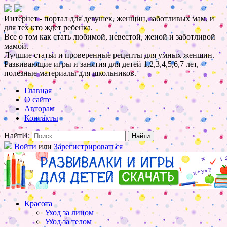
Интернет - портал для девушек, женщин, заботливых мам, и
для тех кто ждет ребенка.
Все о том как стать любимой, невестой, женой и заботливой
мамой.
Лучшие статьи и проверенные рецепты для умных женщин.
Развивающие игры и занятия для детей 1,2,3,4,5,6,7 лет,
полезные материалы для школьников.
Главная
О сайте
Авторам
Контакты
НайтИ:
Войти
или
Зарегистрироваться
Красота
Уход за лицом
Уход за телом