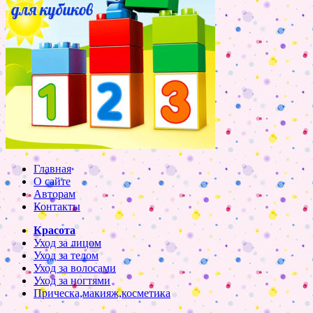
Главная
О сайте
Авторам
Контакты
Красота
Уход за лицом
Уход за телом
Уход за волосами
Уход за ногтями
Прическа,макияж,косметика