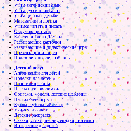
Учим английский язык
Учим русский алфавит
Учим цифры с детьми
Математика и логика
Учимся читать и писать
Окружающий мир
Карточки Глена Домана
Развивающие карточки
Развивающие и дидактические игры
Презентации и видео
Полезное к школе, шаблоны
Детский досуг
Аппликации для детей
Поделки для детей
Пластилин, глина
Пазлы и головоломки
Оригами, модели, детские шаблоны
Настольные игры
Куклы, кукольный театр
Учимся рисовать
Детские раскраски
Сказки, стихи, песни, загадки, потешки
Интересное для детей