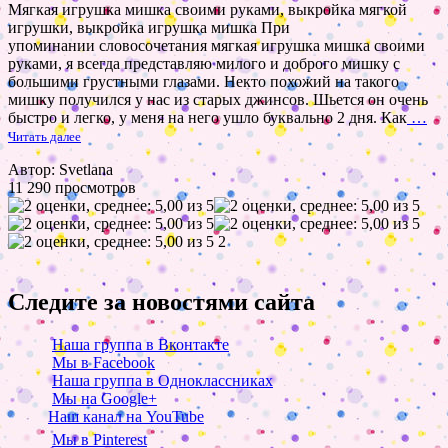
Мягкая игрушка мишка своими руками, выкройка мягкой
игрушки, выкройка игрушка мишка При
упоминании словосочетания мягкая игрушка мишка своими
руками, я всегда представляю милого и доброго мишку с
большими грустными глазами. Некто похожий на такого
мишку получился у нас из старых джинсов. Шьется он очень
быстро и легко, у меня на него ушло буквально 2 дня. Как
…
Читать далее
Автор: Svetlana
11 290 просмотров
2
Следите за новостями сайта
Наша группа в Вконтакте
Мы в Facebook
Наша группа в Одноклассниках
Мы на Google+
Наш канал на YouTube
Мы в Pinterest