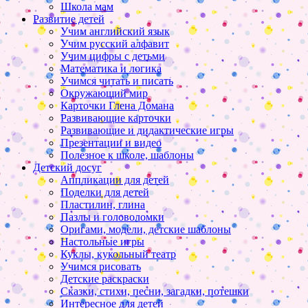
Школа мам
Развитие детей
Учим английский язык
Учим русский алфавит
Учим цифры с детьми
Математика и логика
Учимся читать и писать
Окружающий мир
Карточки Глена Домана
Развивающие карточки
Развивающие и дидактические игры
Презентации и видео
Полезное к школе, шаблоны
Детский досуг
Аппликации для детей
Поделки для детей
Пластилин, глина
Пазлы и головоломки
Оригами, модели, детские шаблоны
Настольные игры
Куклы, кукольный театр
Учимся рисовать
Детские раскраски
Сказки, стихи, песни, загадки, потешки
Интересное для детей