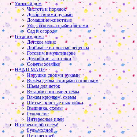
Уютный дом
Чистота и порядок
Декор своими руками
Домашние животные
Уход за комнатными цветами
Сад и огород
Готовим дома
Детское меню
Любимые и простые рецепты
Готовим в мультиварке
Домашние заготовки
Советы хозяйке
HAND MADE
Игрушки своими руками
Вяжем детям, спицами и крючком
Шьем для деток
Вязание спицами, схемы
Вяжем крючком, схемы
Шитье, простые выкройки
Вышивка, схемы
Рукоделие
Интересные идеи
Интересно обо всем!
Будь модной
Путешествуй