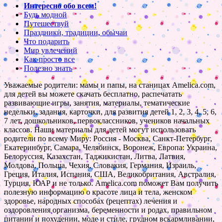
Интересно обо всем!
Будь модной
Путешествуй
Праздники, традиции, обычаи
Что подарить
Мир увлечений
Как просто все
Полезно знать
Уважаемые родители: мамы и папы, на станицах Amelica.com,
для детей вы можете скачать бесплатно, распечатать
развивающие игры, занятия, материалы, тематические
недельки, задания, карточки, для развития детей 1, 2, 3, 4, 5, 6,
7 лет, дошкольников, первоклассников, учеников начальных
классов. Наши материалы для детей могут использовать
родители по всему Миру: Россия - Москва, Санкт-Петербург,
Екатеринбург, Самара, Челябинск, Воронеж, Европа: Украина,
Белоруссия, Казахстан, Таджикистан, Литва, Латвия,
Молдова, Польша, Чехия, Словакия, Германия, Израиль,
Греция, Италия, Испания, США, Великобритания, Австралия,
Турция, ЮАР и не только. Amelica.com поможет Вам получить
полезную информацию о красоте лица и тела, женском
здоровье, народных способах (рецептах) лечения и
оздоровления организма, беременности и родах, правильном
питании и похудении, моде и стиле, грудном вскармливании,