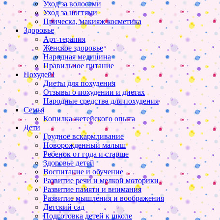
Уход за волосами
Уход за ногтями
Прическа, макияж косметика
Здоровье
Арт-терапия
Женское здоровье
Народная медицина
Правильное питание
Похудей!
Диеты для похудения
Отзывы о похудении и диетах
Народные средства для похудения
Семья
Копилка жетейского опыта
Дети
Грудное вскармливание
Новорожденный малыш
Ребенок от года и старше
Здоровье детей
Воспитание и обучение
Развитие речи и мелкой моторики
Развитие памяти и внимания
Развитие мышления и воображения
Детский сад
Подготовка детей к школе