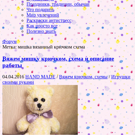
Праздники, традиции, обычаи
Что подарить
Мир увлечений
Раскраски антистресс
Как просто все
Полезно знать
Форум
Метка:
мишка вязанный крючком схема
Вяжем мишку крючком, схема и описание
работы
04.04.2016
HAND MADE
/
Вяжем крючком, схемы
/
Игрушки
своими руками