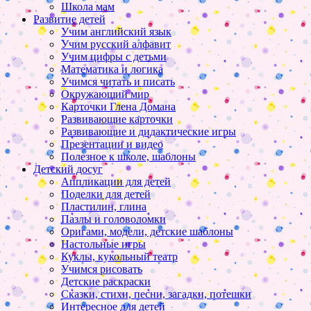
Школа мам
Развитие детей
Учим английский язык
Учим русский алфавит
Учим цифры с детьми
Математика и логика
Учимся читать и писать
Окружающий мир
Карточки Глена Домана
Развивающие карточки
Развивающие и дидактические игры
Презентации и видео
Полезное к школе, шаблоны
Детский досуг
Аппликации для детей
Поделки для детей
Пластилин, глина
Пазлы и головоломки
Оригами, модели, детские шаблоны
Настольные игры
Куклы, кукольный театр
Учимся рисовать
Детские раскраски
Сказки, стихи, песни, загадки, потешки
Интересное для детей