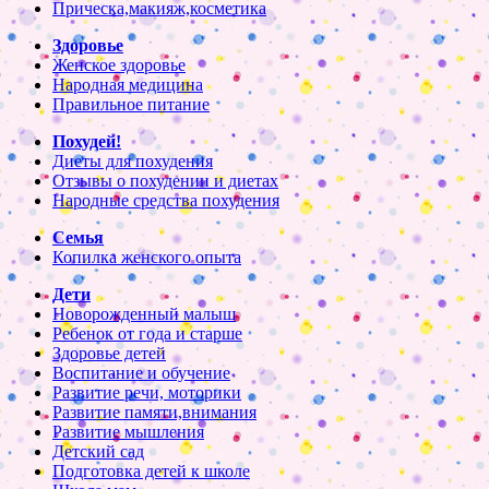
Прическа,макияж,косметика
Здоровье
Женское здоровье
Народная медицина
Правильное питание
Похудей!
Диеты для похудения
Отзывы о похудении и диетах
Народные средства похудения
Семья
Копилка женского опыта
Дети
Новорожденный малыш
Ребенок от года и старше
Здоровье детей
Воспитание и обучение
Развитие речи, моторики
Развитие памяти,внимания
Развитие мышления
Детский сад
Подготовка детей к школе