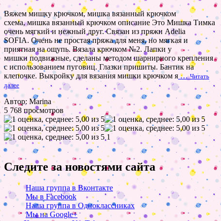
Вяжем мишку крючком, мишка вязанный крючком
схема, мишка вязанный крючком описание Это Мишка Тимка
очень мягкий и нежный друг. Связан из пряжи Adelia
SOFIA. Очень не простая пряжа для меня, но мягкая и
приятная на ощупь. Вязала крючком №2. Лапки у
мишки подвижные, сделаны методом шарнирного крепления
с использованием пуговиц. Глазки пришиты. Бантик на
клепочке. Выкройку для вязания мишки крючком я
…
Читать
далее
Автор: Marina
5 768 просмотров
1
Следите за новостями сайта
Наша группа в Вконтакте
Мы в Facebook
Наша группа в Одноклассниках
Мы на Google+