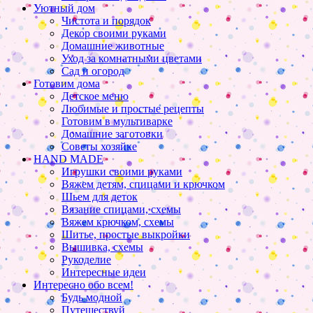
Уютный дом
Чистота и порядок
Декор своими руками
Домашние животные
Уход за комнатными цветами
Сад и огород
Готовим дома
Детское меню
Любимые и простые рецепты
Готовим в мультиварке
Домашние заготовки
Советы хозяйке
HAND MADE
Игрушки своими руками
Вяжем детям, спицами и крючком
Шьем для деток
Вязание спицами, схемы
Вяжем крючком, схемы
Шитье, простые выкройки
Вышивка, схемы
Рукоделие
Интересные идеи
Интересно обо всем!
Будь модной
Путешествуй