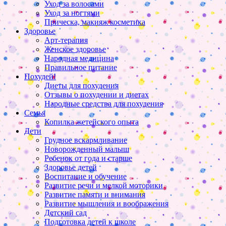
Уход за волосами
Уход за ногтями
Прическа, макияж косметика
Здоровье
Арт-терапия
Женское здоровье
Народная медицина
Правильное питание
Похудей!
Диеты для похудения
Отзывы о похудении и диетах
Народные средства для похудения
Семья
Копилка жетейского опыта
Дети
Грудное вскармливание
Новорожденный малыш
Ребенок от года и старше
Здоровье детей
Воспитание и обучение
Развитие речи и мелкой моторики
Развитие памяти и внимания
Развитие мышления и воображения
Детский сад
Подготовка детей к школе