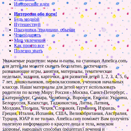
Интересные идеи
Интересно обо всем!
Будь модной
Путешествуй
Праздники, традиции, обычаи
Что подарить
Мир увлечений
Как просто все
Полезно знать
Уважаемые родители: мамы и папы, на станицах Amelica.com,
для детей вы можете скачать бесплатно, распечатать
развивающие игры, занятия, материалы, тематические
недельки, задания, карточки, для развития детей 1, 2, 3, 4, 5, 6,
7 лет, дошкольников, первоклассников, учеников начальных
классов. Наши материалы для детей могут использовать
родители по всему Миру: Россия - Москва, Санкт-Петербург,
Екатеринбург, Самара, Челябинск, Воронеж, Европа: Украина,
Белоруссия, Казахстан, Таджикистан, Литва, Латвия,
Молдова, Польша, Чехия, Словакия, Германия, Израиль,
Греция, Италия, Испания, США, Великобритания, Австралия,
Турция, ЮАР и не только. Amelica.com поможет Вам получить
полезную информацию о красоте лица и тела, женском
здоровье, народных способах (рецептах) лечения и