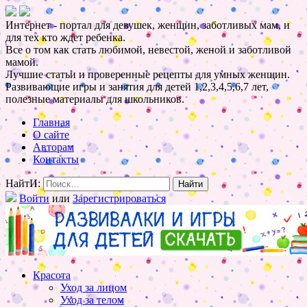
Интернет - портал для девушек, женщин, заботливых мам, и
для тех кто ждет ребенка.
Все о том как стать любимой, невестой, женой и заботливой
мамой.
Лучшие статьи и проверенные рецепты для умных женщин.
Развивающие игры и занятия для детей 1,2,3,4,5,6,7 лет,
полезные материалы для школьников.
Главная
О сайте
Авторам
Контакты
НайтИ:
Войти
или
Зарегистрироваться
Красота
Уход за лицом
Уход за телом