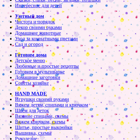
Интересное для детей
Уютный дом
Чистота и порядок
Декор своими руками
Домашние животные
Уход за комнатными цветами
Сад и огород
Готовим дома
Детское меню
Любимые и простые рецепты
Готовим в мультиварке
Домашние заготовки
Советы хозяйке
HAND MADE
Игрушки своими руками
Вяжем детям, спицами и крючком
Шьем для деток
Вязание спицами, схемы
Вяжем крючком, схемы
Шитье, простые выкройки
Вышивка, схемы
Рукоделие