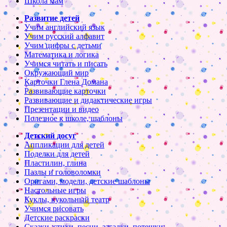
Школа мам
Развитие детей
Учим английский язык
Учим русский алфавит
Учим цифры с детьми
Математика и логика
Учимся читать и писать
Окружающий мир
Карточки Глена Домана
Развивающие карточки
Развивающие и дидактические игры
Презентации и видео
Полезное к школе, шаблоны
Детский досуг
Аппликации для детей
Поделки для детей
Пластилин, глина
Пазлы и головоломки
Оригами, модели, детские шаблоны
Настольные игры
Куклы, кукольный театр
Учимся рисовать
Детские раскраски
Сказки, стихи, песни, загадки, потешки