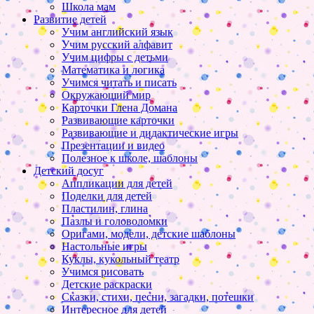
Школа мам
Развитие детей
Учим английский язык
Учим русский алфавит
Учим цифры с детьми
Математика и логика
Учимся читать и писать
Окружающий мир
Карточки Глена Домана
Развивающие карточки
Развивающие и дидактические игры
Презентации и видео
Полезное к школе, шаблоны
Детский досуг
Аппликации для детей
Поделки для детей
Пластилин, глина
Пазлы и головоломки
Оригами, модели, детские шаблоны
Настольные игры
Куклы, кукольный театр
Учимся рисовать
Детские раскраски
Сказки, стихи, песни, загадки, потешки
Интересное для детей