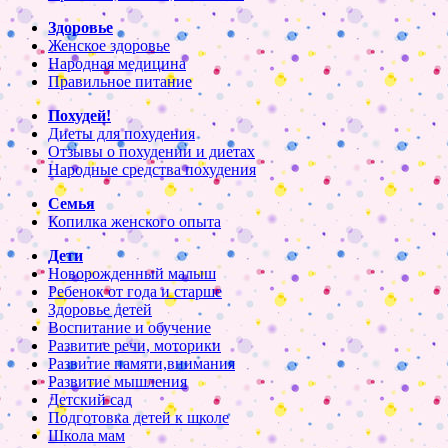
Здоровье
Женское здоровье
Народная медицина
Правильное питание
Похудей!
Диеты для похудения
Отзывы о похудении и диетах
Народные средства похудения
Семья
Копилка женского опыта
Дети
Новорожденный малыш
Ребенок от года и старше
Здоровье детей
Воспитание и обучение
Развитие речи, моторики
Развитие памяти,внимания
Развитие мышления
Детский сад
Подготовка детей к школе
Школа мам