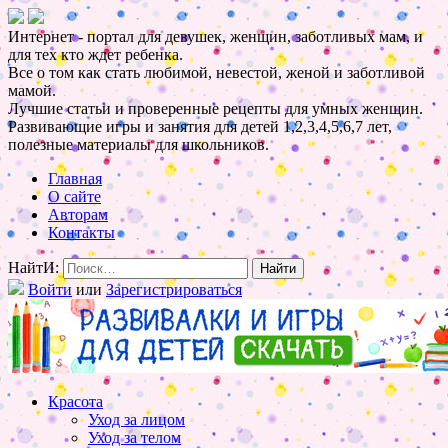
Интернет - портал для девушек, женщин, заботливых мам, и
для тех кто ждет ребенка.
Все о том как стать любимой, невестой, женой и заботливой
мамой.
Лучшие статьи и проверенные рецепты для умных женщин.
Развивающие игры и занятия для детей 1,2,3,4,5,6,7 лет,
полезные материалы для школьников.
Главная
О сайте
Авторам
Контакты
НайтИ:
Войти
или
Зарегистрироваться
Красота
Уход за лицом
Уход за телом