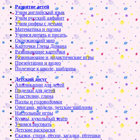
Развитие детей
Учим английский язык
Учим русский алфавит
Учим цифры с детьми
Математика и логика
Учимся читать и писать
Окружающий мир
Карточки Глена Домана
Развивающие карточки
Развивающие и дидактические игры
Презентации и видео
Полезное к школе, шаблоны
Детский досуг
Аппликации для детей
Поделки для детей
Пластилин, глина
Пазлы и головоломки
Оригами, модели, детские шаблоны
Настольные игры
Куклы, кукольный театр
Учимся рисовать
Детские раскраски
Сказки, стихи, песни, загадки, потешки