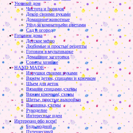
Уютный дом
Чистота и порядок
Декор своими руками
Домашние животные
Уход за комнатными цветами
Сад и огород
Готовим дома
Детское меню
Любимые и простые рецепты
Готовим в мультиварке
Домашние заготовки
Советы хозяйке
HAND MADE
Игрушки своими руками
Вяжем детям, спицами и крючком
Шьем для деток
Вязание спицами, схемы
Вяжем крючком, схемы
Шитье, простые выкройки
Вышивка, схемы
Рукоделие
Интересные идеи
Интересно обо всем!
Будь модной
Путешествуй