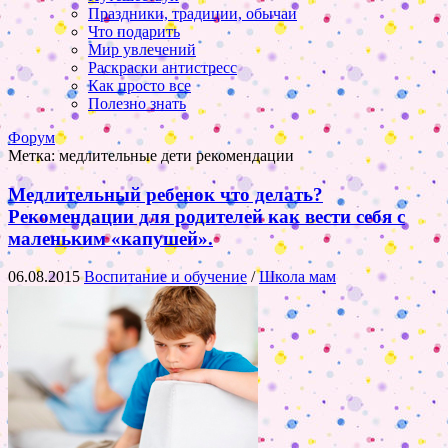
Праздники, традиции, обычаи
Что подарить
Мир увлечений
Раскраски антистресс
Как просто все
Полезно знать
Форум
Метка:
медлительные дети рекомендации
Медлительный ребенок что делать?
Рекомендации для родителей как вести себя с
маленьким «капушей».
06.08.2015
Воспитание и обучение
/
Школа мам