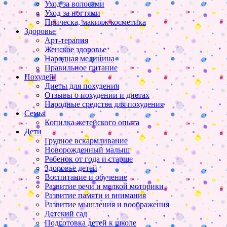
Уход за волосами
Уход за ногтями
Прическа, макияж косметика
Здоровье
Арт-терапия
Женское здоровье
Народная медицина
Правильное питание
Похудей!
Диеты для похудения
Отзывы о похудении и диетах
Народные средства для похудения
Семья
Копилка жетейского опыта
Дети
Грудное вскармливание
Новорожденный малыш
Ребенок от года и старше
Здоровье детей
Воспитание и обучение
Развитие речи и мелкой моторики
Развитие памяти и внимания
Развитие мышления и воображения
Детский сад
Подготовка детей к школе