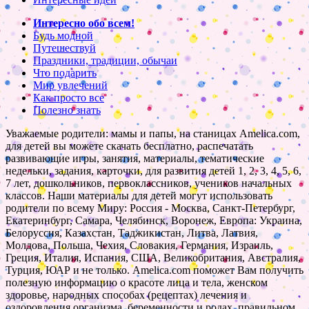
Интересно обо всем!
Будь модной
Путешествуй
Праздники, традиции, обычаи
Что подарить
Мир увлечений
Как просто все
Полезно знать
Уважаемые родители: мамы и папы, на станицах Amelica.com,
для детей вы можете скачать бесплатно, распечатать
развивающие игры, занятия, материалы, тематические
недельки, задания, карточки, для развития детей 1, 2, 3, 4, 5, 6,
7 лет, дошкольников, первоклассников, учеников начальных
классов. Наши материалы для детей могут использовать
родители по всему Миру: Россия - Москва, Санкт-Петербург,
Екатеринбург, Самара, Челябинск, Воронеж, Европа: Украина,
Белоруссия, Казахстан, Таджикистан, Литва, Латвия,
Молдова, Польша, Чехия, Словакия, Германия, Израиль,
Греция, Италия, Испания, США, Великобритания, Австралия,
Турция, ЮАР и не только. Amelica.com поможет Вам получить
полезную информацию о красоте лица и тела, женском
здоровье, народных способах (рецептах) лечения и
оздоровления организма, беременности и родах, правильном