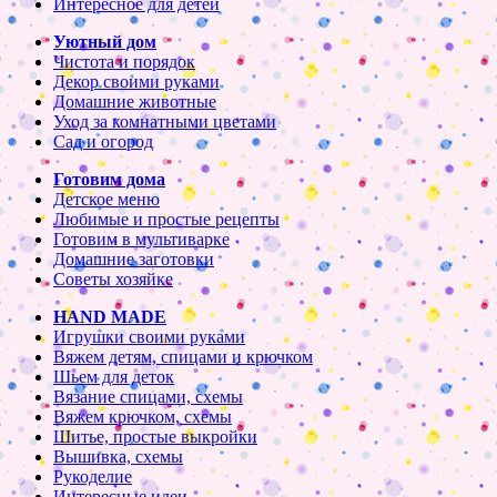
Интересное для детей
Уютный дом
Чистота и порядок
Декор своими руками
Домашние животные
Уход за комнатными цветами
Сад и огород
Готовим дома
Детское меню
Любимые и простые рецепты
Готовим в мультиварке
Домашние заготовки
Советы хозяйке
HAND MADE
Игрушки своими руками
Вяжем детям, спицами и крючком
Шьем для деток
Вязание спицами, схемы
Вяжем крючком, схемы
Шитье, простые выкройки
Вышивка, схемы
Рукоделие
Интересные идеи