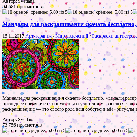
Автор: Svetlana
94 581 просмотров
Мандалы для раскрашивания скачать бесплатно, р
15.11.2017
Арт-терапия
/
Мир увлечений
/
Раскраски антистрес
Мандалы для раскрашивания скачать бесплатно, мандалы раскра
последнее время очень популярны и у детей и у взрослых. Слов
раскрашивание — это своего рода ваш собственный «ритуальн
Автор: Svetlana
73 756 просмотров