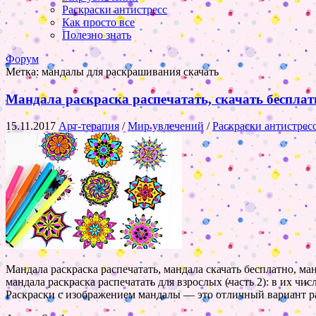
Раскраски антистресс
Как просто все
Полезно знать
Форум
Метка:
мандалы для раскрашивания скачать
Мандала раскраска распечатать, скачать бесплат
15.11.2017
Арт-терапия
/
Мир увлечений
/
Раскраски антистрес
Мандала раскраска распечатать, мандала скачать бесплатно, ма
мандала раскраска распечатать для взрослых (часть 2): в их ч
Раскраски с изображением мандалы — это отличный вариант ра