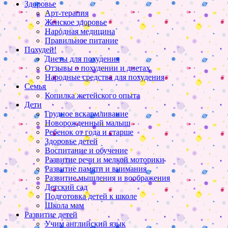
Здоровье
Арт-терапия
Женское здоровье
Народная медицина
Правильное питание
Похудей!
Диеты для похудения
Отзывы о похудении и диетах
Народные средства для похудения
Семья
Копилка жетейского опыта
Дети
Грудное вскармливание
Новорожденный малыш
Ребенок от года и старше
Здоровье детей
Воспитание и обучение
Развитие речи и мелкой моторики
Развитие памяти и внимания
Развитие мышления и воображения
Детский сад
Подготовка детей к школе
Школа мам
Развитие детей
Учим английский язык