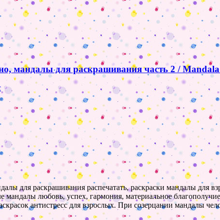
но, мандалы для раскрашивания часть 2 / Mandala
с
ндалы для раскрашивания распечатать, раскраски мандалы для взр
исле мандалы любовь, успех, гармония, материальное благополуч
скрасок антистресс для взрослых. При созерцании мандалы чел