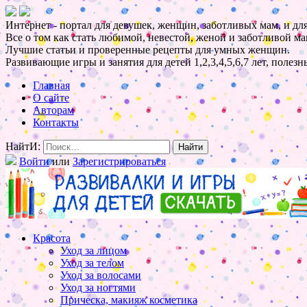
Интернет - портал для девушек, женщин, заботливых мам, и для
Все о том как стать любимой, невестой, женой и заботливой ма
Лучшие статьи и проверенные рецепты для умных женщин.
Развивающие игры и занятия для детей 1,2,3,4,5,6,7 лет, полез
Главная
О сайте
Авторам
Контакты
НайтИ:
Войти
или
Зарегистрироваться
Красота
Уход за лицом
Уход за телом
Уход за волосами
Уход за ногтями
Прическа, макияж косметика