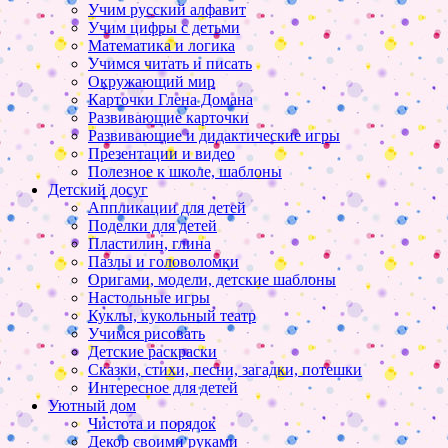
Учим русский алфавит
Учим цифры с детьми
Математика и логика
Учимся читать и писать
Окружающий мир
Карточки Глена Домана
Развивающие карточки
Развивающие и дидактические игры
Презентации и видео
Полезное к школе, шаблоны
Детский досуг
Аппликации для детей
Поделки для детей
Пластилин, глина
Пазлы и головоломки
Оригами, модели, детские шаблоны
Настольные игры
Куклы, кукольный театр
Учимся рисовать
Детские раскраски
Сказки, стихи, песни, загадки, потешки
Интересное для детей
Уютный дом
Чистота и порядок
Декор своими руками