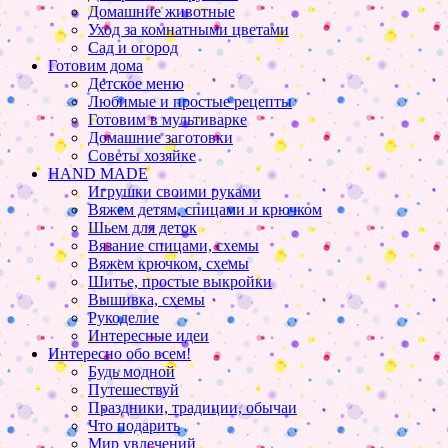
Домашние животные
Уход за комнатными цветами
Сад и огород
Готовим дома
Детское меню
Любимые и простые рецепты
Готовим в мультиварке
Домашние заготовки
Советы хозяйке
HAND MADE
Игрушки своими руками
Вяжем детям, спицами и крючком
Шьем для деток
Вязание спицами, схемы
Вяжем крючком, схемы
Шитье, простые выкройки
Вышивка, схемы
Рукоделие
Интересные идеи
Интересно обо всем!
Будь модной
Путешествуй
Праздники, традиции, обычаи
Что подарить
Мир увлечений