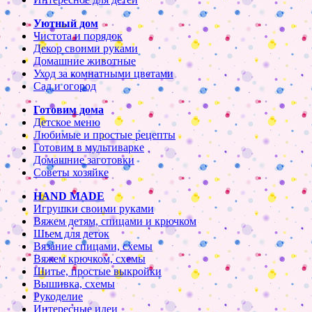
Уютный дом
Чистота и порядок
Декор своими руками
Домашние животные
Уход за комнатными цветами
Сад и огород
Готовим дома
Детское меню
Любимые и простые рецепты
Готовим в мультиварке
Домашние заготовки
Советы хозяйке
HAND MADE
Игрушки своими руками
Вяжем детям, спицами и крючком
Шьем для деток
Вязание спицами, схемы
Вяжем крючком, схемы
Шитье, простые выкройки
Вышивка, схемы
Рукоделие
Интересные идеи