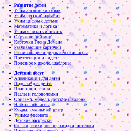
Развитие детей
Учим английский язык
Учим русский алфавит
Учим цифры с детьми
Математика и логика
Учимся читать и писать
Окружающий мир
Карточки Глена Домана
Развивающие карточки
Развивающие и дидактические игры
Презентации и видео
Полезное к школе, шаблоны
Детский досуг
Аппликации для детей
Поделки для детей
Пластилин, глина
Пазлы и головоломки
Оригами, модели, детские шаблоны
Настольные игры
Куклы, кукольный театр
Учимся рисовать
Детские раскраски
Сказки, стихи, песни, загадки, потешки
Интересное для детей