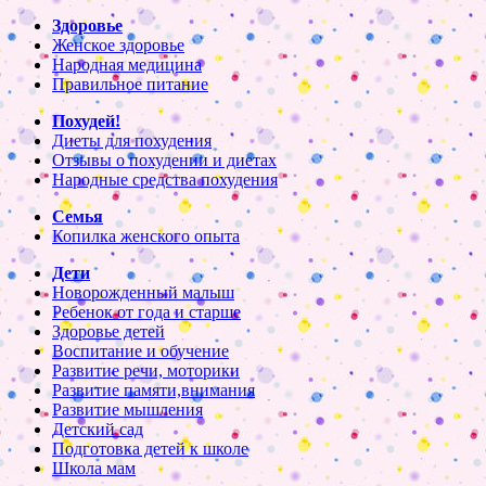
Здоровье
Женское здоровье
Народная медицина
Правильное питание
Похудей!
Диеты для похудения
Отзывы о похудении и диетах
Народные средства похудения
Семья
Копилка женского опыта
Дети
Новорожденный малыш
Ребенок от года и старше
Здоровье детей
Воспитание и обучение
Развитие речи, моторики
Развитие памяти,внимания
Развитие мышления
Детский сад
Подготовка детей к школе
Школа мам