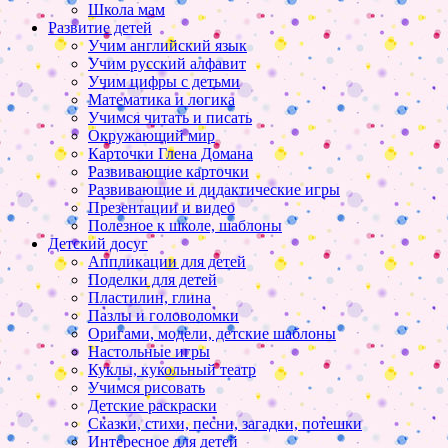
Школа мам
Развитие детей
Учим английский язык
Учим русский алфавит
Учим цифры с детьми
Математика и логика
Учимся читать и писать
Окружающий мир
Карточки Глена Домана
Развивающие карточки
Развивающие и дидактические игры
Презентации и видео
Полезное к школе, шаблоны
Детский досуг
Аппликации для детей
Поделки для детей
Пластилин, глина
Пазлы и головоломки
Оригами, модели, детские шаблоны
Настольные игры
Куклы, кукольный театр
Учимся рисовать
Детские раскраски
Сказки, стихи, песни, загадки, потешки
Интересное для детей