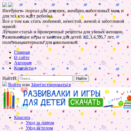
Интернет - портал для девушек, женщин, заботливых мам, и
для тех кто ждет ребенка.
Все о том как стать любимой, невестой, женой и заботливой
мамой.
Лучшие статьи и проверенные рецепты для умных женщин.
Развивающие игры и занятия для детей 1,2,3,4,5,6,7 лет,
полезные материалы для школьников.
Главная
О сайте
Авторам
Контакты
НайтИ:
Войти
или
Зарегистрироваться
Красота
Уход за лицом
Уход за телом