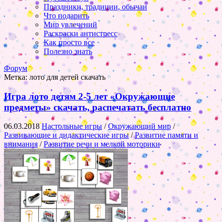
Праздники, традиции, обычаи
Что подарить
Мир увлечений
Раскраски антистресс
Как просто все
Полезно знать
Форум
Метка:
лото для детей скачать
Игра лото детям 2-5 лет «Окружающие
предметы» скачать, распечатать бесплатно
06.03.2018
Настольные игры
/
Окружающий мир
/
Развивающие и дидактические игры
/
Развитие памяти и
внимания
/
Развитие речи и мелкой моторики