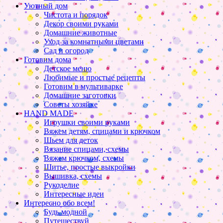
Уютный дом
Чистота и порядок
Декор своими руками
Домашние животные
Уход за комнатными цветами
Сад и огород
Готовим дома
Детское меню
Любимые и простые рецепты
Готовим в мультиварке
Домашние заготовки
Советы хозяйке
HAND MADE
Игрушки своими руками
Вяжем детям, спицами и крючком
Шьем для деток
Вязание спицами, схемы
Вяжем крючком, схемы
Шитье, простые выкройки
Вышивка, схемы
Рукоделие
Интересные идеи
Интересно обо всем!
Будь модной
Путешествуй