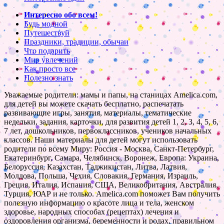
Интересно обо всем!
Будь модной
Путешествуй
Праздники, традиции, обычаи
Что подарить
Мир увлечений
Как просто все
Полезно знать
Уважаемые родители: мамы и папы, на станицах Amelica.com,
для детей вы можете скачать бесплатно, распечатать
развивающие игры, занятия, материалы, тематические
недельки, задания, карточки, для развития детей 1, 2, 3, 4, 5, 6,
7 лет, дошкольников, первоклассников, учеников начальных
классов. Наши материалы для детей могут использовать
родители по всему Миру: Россия - Москва, Санкт-Петербург,
Екатеринбург, Самара, Челябинск, Воронеж, Европа: Украина,
Белоруссия, Казахстан, Таджикистан, Литва, Латвия,
Молдова, Польша, Чехия, Словакия, Германия, Израиль,
Греция, Италия, Испания, США, Великобритания, Австралия,
Турция, ЮАР и не только. Amelica.com поможет Вам получить
полезную информацию о красоте лица и тела, женском
здоровье, народных способах (рецептах) лечения и
оздоровления организма, беременности и родах, правильном