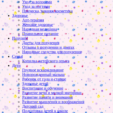
Уход за волосами
Уход за ногтями
Прическа, макияж косметика
Здоровье
Арт-терапия
Женское здоровье
Народная медицина
Правильное питание
Похудей!
Диеты для похудения
Отзывы о похудении и диетах
Народные средства для похудения
Семья
Копилка жетейского опыта
Дети
Грудное вскармливание
Новорожденный малыш
Ребенок от года и старше
Здоровье детей
Воспитание и обучение
Развитие речи и мелкой моторики
Развитие памяти и внимания
Развитие мышления и воображения
Детский сад
Подготовка детей к школе