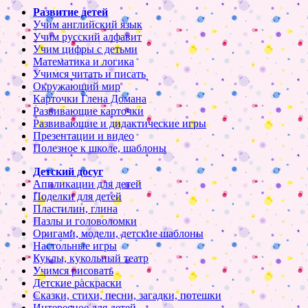
Развитие детей
Учим английский язык
Учим русский алфавит
Учим цифры с детьми
Математика и логика
Учимся читать и писать
Окружающий мир
Карточки Глена Домана
Развивающие карточки
Развивающие и дидактические игры
Презентации и видео
Полезное к школе, шаблоны
Детский досуг
Аппликации для детей
Поделки для детей
Пластилин, глина
Пазлы и головоломки
Оригами, модели, детские шаблоны
Настольные игры
Куклы, кукольный театр
Учимся рисовать
Детские раскраски
Сказки, стихи, песни, загадки, потешки
Интересное для детей