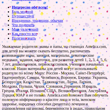
Интересно обо всем!
Будь модной
Путешествуй
Праздники, традиции, обычаи
Что подарить
Мир увлечений
Как просто все
Полезно знать
Уважаемые родители: мамы и папы, на станицах Amelica.com,
для детей вы можете скачать бесплатно, распечатать
развивающие игры, занятия, материалы, тематические
недельки, задания, карточки, для развития детей 1, 2, 3, 4, 5, 6,
7 лет, дошкольников, первоклассников, учеников начальных
классов. Наши материалы для детей могут использовать
родители по всему Миру: Россия - Москва, Санкт-Петербург,
Екатеринбург, Самара, Челябинск, Воронеж, Европа: Украина,
Белоруссия, Казахстан, Таджикистан, Литва, Латвия,
Молдова, Польша, Чехия, Словакия, Германия, Израиль,
Греция, Италия, Испания, США, Великобритания, Австралия,
Турция, ЮАР и не только. Amelica.com поможет Вам получить
полезную информацию о красоте лица и тела, женском
здоровье, народных способах (рецептах) лечения и
оздоровления организма, беременности и родах, правильном