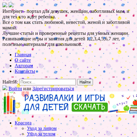
Интернет - портал для девушек, женщин, заботливых мам, и
для тех кто ждет ребенка.
Все о том как стать любимой, невестой, женой и заботливой
мамой.
Лучшие статьи и проверенные рецепты для умных женщин.
Развивающие игры и занятия для детей 1,2,3,4,5,6,7 лет,
полезные материалы для школьников.
Главная
О сайте
Авторам
Контакты
НайтИ:
Войти
или
Зарегистрироваться
Красота
Уход за лицом
Уход за телом