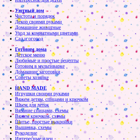
Уютный дом
Чистота и порядок
Декор своими руками
Домашние животные
Уход за комнатными цветами
Сад и огород
Готовим дома
Детское меню
Любимые и простые рецепты
Готовим в мультиварке
Домашние заготовки
Советы хозяйке
HAND MADE
Игрушки своими руками
Вяжем детям, спицами и крючком
Шьем для деток
Вязание спицами, схемы
Вяжем крючком, схемы
Шитье, простые выкройки
Вышивка, схемы
Рукоделие
Интересные идеи