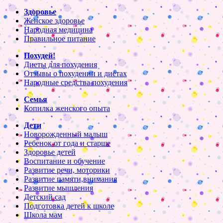
Здоровье
Женское здоровье
Народная медицина
Правильное питание
Похудей!
Диеты для похудения
Отзывы о похудении и диетах
Народные средства похудения
Семья
Копилка женского опыта
Дети
Новорожденный малыш
Ребенок от года и старше
Здоровье детей
Воспитание и обучение
Развитие речи, моторики
Развитие памяти,внимания
Развитие мышления
Детский сад
Подготовка детей к школе
Школа мам