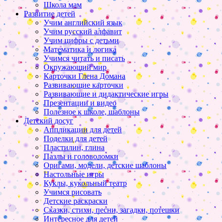
Школа мам
Развитие детей
Учим английский язык
Учим русский алфавит
Учим цифры с детьми
Математика и логика
Учимся читать и писать
Окружающий мир
Карточки Глена Домана
Развивающие карточки
Развивающие и дидактические игры
Презентации и видео
Полезное к школе, шаблоны
Детский досуг
Аппликации для детей
Поделки для детей
Пластилин, глина
Пазлы и головоломки
Оригами, модели, детские шаблоны
Настольные игры
Куклы, кукольный театр
Учимся рисовать
Детские раскраски
Сказки, стихи, песни, загадки, потешки
Интересное для детей