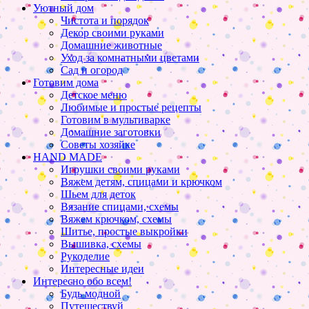
Уютный дом
Чистота и порядок
Декор своими руками
Домашние животные
Уход за комнатными цветами
Сад и огород
Готовим дома
Детское меню
Любимые и простые рецепты
Готовим в мультиварке
Домашние заготовки
Советы хозяйке
HAND MADE
Игрушки своими руками
Вяжем детям, спицами и крючком
Шьем для деток
Вязание спицами, схемы
Вяжем крючком, схемы
Шитье, простые выкройки
Вышивка, схемы
Рукоделие
Интересные идеи
Интересно обо всем!
Будь модной
Путешествуй