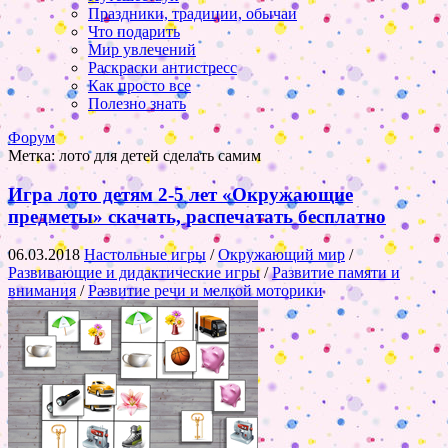
Праздники, традиции, обычаи
Что подарить
Мир увлечений
Раскраски антистресс
Как просто все
Полезно знать
Форум
Метка:
лото для детей сделать самим
Игра лото детям 2-5 лет «Окружающие
предметы» скачать, распечатать бесплатно
06.03.2018
Настольные игры
/
Окружающий мир
/
Развивающие и дидактические игры
/
Развитие памяти и
внимания
/
Развитие речи и мелкой моторики