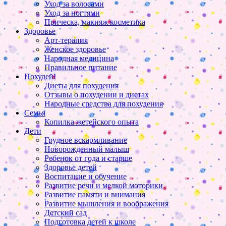
Уход за волосами
Уход за ногтями
Прическа, макияж косметика
Здоровье
Арт-терапия
Женское здоровье
Народная медицина
Правильное питание
Похудей!
Диеты для похудения
Отзывы о похудении и диетах
Народные средства для похудения
Семья
Копилка жетейского опыта
Дети
Грудное вскармливание
Новорожденный малыш
Ребенок от года и старше
Здоровье детей
Воспитание и обучение
Развитие речи и мелкой моторики
Развитие памяти и внимания
Развитие мышления и воображения
Детский сад
Подготовка детей к школе