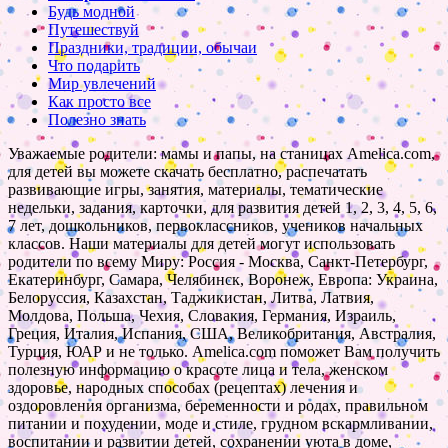
Будь модной
Путешествуй
Праздники, традиции, обычаи
Что подарить
Мир увлечений
Как просто все
Полезно знать
Уважаемые родители: мамы и папы, на станицах Amelica.com,
для детей вы можете скачать бесплатно, распечатать
развивающие игры, занятия, материалы, тематические
недельки, задания, карточки, для развития детей 1, 2, 3, 4, 5, 6,
7 лет, дошкольников, первоклассников, учеников начальных
классов. Наши материалы для детей могут использовать
родители по всему Миру: Россия - Москва, Санкт-Петербург,
Екатеринбург, Самара, Челябинск, Воронеж, Европа: Украина,
Белоруссия, Казахстан, Таджикистан, Литва, Латвия,
Молдова, Польша, Чехия, Словакия, Германия, Израиль,
Греция, Италия, Испания, США, Великобритания, Австралия,
Турция, ЮАР и не только. Amelica.com поможет Вам получить
полезную информацию о красоте лица и тела, женском
здоровье, народных способах (рецептах) лечения и
оздоровления организма, беременности и родах, правильном
питании и похудении, моде и стиле, грудном вскармливании,
воспитании и развитии детей, сохранении уюта в доме,