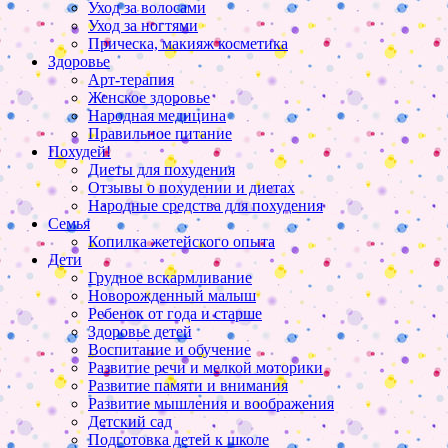
Уход за волосами
Уход за ногтями
Прическа, макияж косметика
Здоровье
Арт-терапия
Женское здоровье
Народная медицина
Правильное питание
Похудей!
Диеты для похудения
Отзывы о похудении и диетах
Народные средства для похудения
Семья
Копилка жетейского опыта
Дети
Грудное вскармливание
Новорожденный малыш
Ребенок от года и старше
Здоровье детей
Воспитание и обучение
Развитие речи и мелкой моторики
Развитие памяти и внимания
Развитие мышления и воображения
Детский сад
Подготовка детей к школе