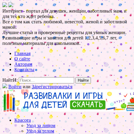
Интернет - портал для девушек, женщин, заботливых мам, и
для тех кто ждет ребенка.
Все о том как стать любимой, невестой, женой и заботливой
мамой.
Лучшие статьи и проверенные рецепты для умных женщин.
Развивающие игры и занятия для детей 1,2,3,4,5,6,7 лет,
полезные материалы для школьников.
Главная
О сайте
Авторам
Контакты
НайтИ:
Войти
или
Зарегистрироваться
Красота
Уход за лицом
Уход за телом