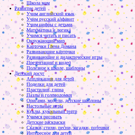
Школа мам
Развитие детей
Учим английский язык
Учим русский алфавит
Учим цифры с детьми
Математика и логика
Учимся читать и писать
Окружающий мир
Карточки Глена Домана
Развивающие карточки
Развивающие и дидактические игры
Презентации и видео
Полезное к школе, шаблоны
Детский досуг
Аппликации для детей
Поделки для детей
Пластилин, глина
Пазлы и головоломки
Оригами, модели, детские шаблоны
Настольные игры
Куклы, кукольный театр
Учимся рисовать
Детские раскраски
Сказки, стихи, песни, загадки, потешки
Интересное для детей