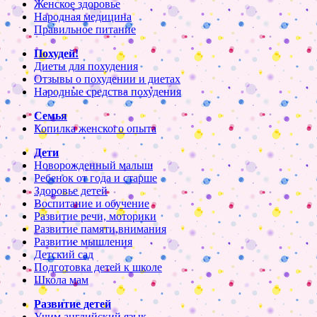
Женское здоровье
Народная медицина
Правильное питание
Похудей!
Диеты для похудения
Отзывы о похудении и диетах
Народные средства похудения
Семья
Копилка женского опыта
Дети
Новорожденный малыш
Ребенок от года и старше
Здоровье детей
Воспитание и обучение
Развитие речи, моторики
Развитие памяти,внимания
Развитие мышления
Детский сад
Подготовка детей к школе
Школа мам
Развитие детей
Учим английский язык