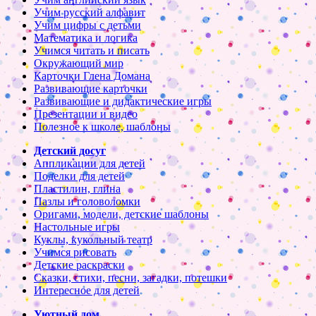
Учим русский алфавит
Учим цифры с детьми
Математика и логика
Учимся читать и писать
Окружающий мир
Карточки Глена Домана
Развивающие карточки
Развивающие и дидактические игры
Презентации и видео
Полезное к школе, шаблоны
Детский досуг
Аппликации для детей
Поделки для детей
Пластилин, глина
Пазлы и головоломки
Оригами, модели, детские шаблоны
Настольные игры
Куклы, кукольный театр
Учимся рисовать
Детские раскраски
Сказки, стихи, песни, загадки, потешки
Интересное для детей
Уютный дом