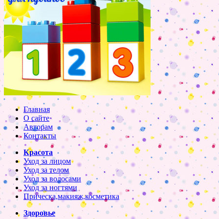
Главная
О сайте
Авторам
Контакты
Красота
Уход за лицом
Уход за телом
Уход за волосами
Уход за ногтями
Прическа,макияж,косметика
Здоровье