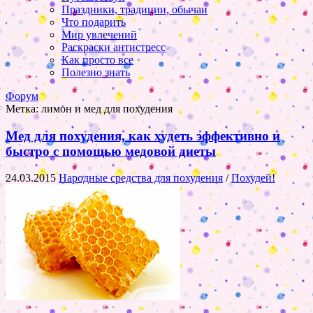
Праздники, традиции, обычаи
Что подарить
Мир увлечений
Раскраски антистресс
Как просто все
Полезно знать
Форум
Метка:
лимон и мед для похудения
Мед для похудения, как худеть эффективно и
быстро с помощью медовой диеты
24.03.2015
Народные средства для похудения
/
Похудей!