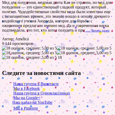
Мед для похудения, медовая диета Как не странно, но мед для
похудения — это единственный сладкий продукт, который
полезен. Чудодейственные свойства меда были известны еще
с незапамятных времен, это знание вошло в основу древнего
индийского учения Аюрведа, которое для борьбы с
ожирением предлагало именно мед. Да и современная наука
подтвердила, что тот, кто хотел похудеть и при
…
Читать далее
Автор: Amelica
9 144 просмотров
18
Следите за новостями сайта
Наша группа в Вконтакте
Мы в Facebook
Наша группа в Одноклассниках
Мы на Google+
Наш канал на YouTube
Мы в Pinterest