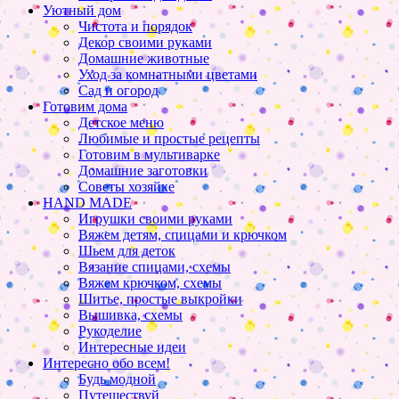
Уютный дом
Чистота и порядок
Декор своими руками
Домашние животные
Уход за комнатными цветами
Сад и огород
Готовим дома
Детское меню
Любимые и простые рецепты
Готовим в мультиварке
Домашние заготовки
Советы хозяйке
HAND MADE
Игрушки своими руками
Вяжем детям, спицами и крючком
Шьем для деток
Вязание спицами, схемы
Вяжем крючком, схемы
Шитье, простые выкройки
Вышивка, схемы
Рукоделие
Интересные идеи
Интересно обо всем!
Будь модной
Путешествуй