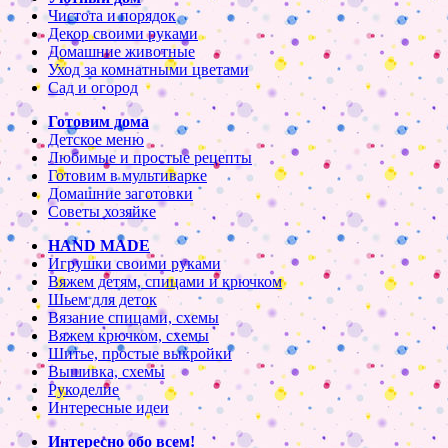
Чистота и порядок
Декор своими руками
Домашние животные
Уход за комнатными цветами
Сад и огород
Готовим дома
Детское меню
Любимые и простые рецепты
Готовим в мультиварке
Домашние заготовки
Советы хозяйке
HAND MADE
Игрушки своими руками
Вяжем детям, спицами и крючком
Шьем для деток
Вязание спицами, схемы
Вяжем крючком, схемы
Шитье, простые выкройки
Вышивка, схемы
Рукоделие
Интересные идеи
Интересно обо всем!