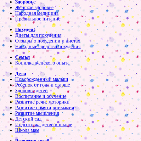
Здоровье
Женское здоровье
Народная медицина
Правильное питание
Похудей!
Диеты для похудения
Отзывы о похудении и диетах
Народные средства похудения
Семья
Копилка женского опыта
Дети
Новорожденный малыш
Ребенок от года и старше
Здоровье детей
Воспитание и обучение
Развитие речи, моторики
Развитие памяти,внимания
Развитие мышления
Детский сад
Подготовка детей к школе
Школа мам
Развитие детей