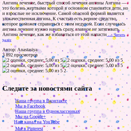
Ангина лечение, быстрый способ лечения ангины Ангина —
это болезнь жертвами которой в основном становятся дети, но
и взрослые не исключение. Самой опасной формой является
злокачественная ангина. К счастью есть верное средство,
которое поможет справиться с этим недугом. Если случилась
ангина лечение нужно начать сразу, главное не затягивать.
Ангина лечение, как же избавиться от этой напасти
…
Читать
далее
Автор: Anastasiya
3 892 просмотров
2
Следите за новостями сайта
Наша группа в Вконтакте
Мы в Facebook
Наша группа в Одноклассниках
Мы на Google+
Наш канал на YouTube
Мы в Pinterest