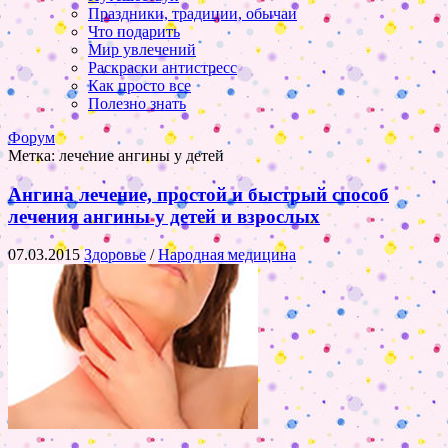
Праздники, традиции, обычаи
Что подарить
Мир увлечений
Раскраски антистресс
Как просто все
Полезно знать
Форум
Метка:
лечение ангины у детей
Ангина лечение, простой и быстрый способ
лечения ангины у детей и взрослых
07.03.2015
Здоровье
/
Народная медицина