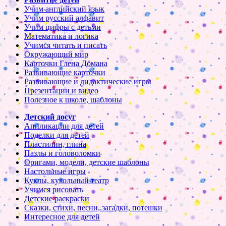
Учим английский язык
Учим русский алфавит
Учим цифры с детьми
Математика и логика
Учимся читать и писать
Окружающий мир
Карточки Глена Домана
Развивающие карточки
Развивающие и дидактические игры
Презентации и видео
Полезное к школе, шаблоны
Детский досуг
Аппликации для детей
Поделки для детей
Пластилин, глина
Пазлы и головоломки
Оригами, модели, детские шаблоны
Настольные игры
Куклы, кукольный театр
Учимся рисовать
Детские раскраски
Сказки, стихи, песни, загадки, потешки
Интересное для детей