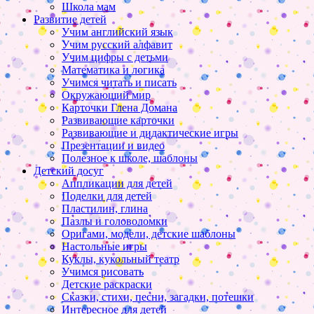
Школа мам
Развитие детей
Учим английский язык
Учим русский алфавит
Учим цифры с детьми
Математика и логика
Учимся читать и писать
Окружающий мир
Карточки Глена Домана
Развивающие карточки
Развивающие и дидактические игры
Презентации и видео
Полезное к школе, шаблоны
Детский досуг
Аппликации для детей
Поделки для детей
Пластилин, глина
Пазлы и головоломки
Оригами, модели, детские шаблоны
Настольные игры
Куклы, кукольный театр
Учимся рисовать
Детские раскраски
Сказки, стихи, песни, загадки, потешки
Интересное для детей