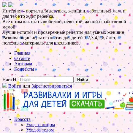
Интернет - портал для девушек, женщин, заботливых мам, и
для тех кто ждет ребенка.
Все о том как стать любимой, невестой, женой и заботливой
мамой.
Лучшие статьи и проверенные рецепты для умных женщин.
Развивающие игры и занятия для детей 1,2,3,4,5,6,7 лет,
полезные материалы для школьников.
Главная
О сайте
Авторам
Контакты
НайтИ:
Войти
или
Зарегистрироваться
Красота
Уход за лицом
Уход за телом