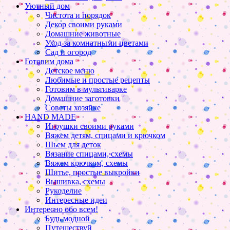
Уютный дом
Чистота и порядок
Декор своими руками
Домашние животные
Уход за комнатными цветами
Сад и огород
Готовим дома
Детское меню
Любимые и простые рецепты
Готовим в мультиварке
Домашние заготовки
Советы хозяйке
HAND MADE
Игрушки своими руками
Вяжем детям, спицами и крючком
Шьем для деток
Вязание спицами, схемы
Вяжем крючком, схемы
Шитье, простые выкройки
Вышивка, схемы
Рукоделие
Интересные идеи
Интересно обо всем!
Будь модной
Путешествуй