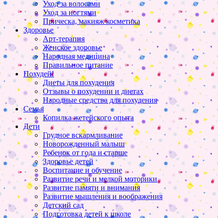
Уход за волосами
Уход за ногтями
Прическа, макияж косметика
Здоровье
Арт-терапия
Женское здоровье
Народная медицина
Правильное питание
Похудей!
Диеты для похудения
Отзывы о похудении и диетах
Народные средства для похудения
Семья
Копилка жетейского опыта
Дети
Грудное вскармливание
Новорожденный малыш
Ребенок от года и старше
Здоровье детей
Воспитание и обучение
Развитие речи и мелкой моторики
Развитие памяти и внимания
Развитие мышления и воображения
Детский сад
Подготовка детей к школе