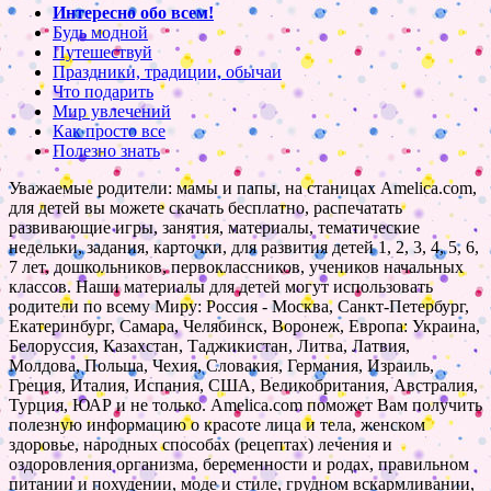
Интересно обо всем!
Будь модной
Путешествуй
Праздники, традиции, обычаи
Что подарить
Мир увлечений
Как просто все
Полезно знать
Уважаемые родители: мамы и папы, на станицах Amelica.com,
для детей вы можете скачать бесплатно, распечатать
развивающие игры, занятия, материалы, тематические
недельки, задания, карточки, для развития детей 1, 2, 3, 4, 5, 6,
7 лет, дошкольников, первоклассников, учеников начальных
классов. Наши материалы для детей могут использовать
родители по всему Миру: Россия - Москва, Санкт-Петербург,
Екатеринбург, Самара, Челябинск, Воронеж, Европа: Украина,
Белоруссия, Казахстан, Таджикистан, Литва, Латвия,
Молдова, Польша, Чехия, Словакия, Германия, Израиль,
Греция, Италия, Испания, США, Великобритания, Австралия,
Турция, ЮАР и не только. Amelica.com поможет Вам получить
полезную информацию о красоте лица и тела, женском
здоровье, народных способах (рецептах) лечения и
оздоровления организма, беременности и родах, правильном
питании и похудении, моде и стиле, грудном вскармливании,