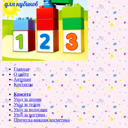
Главная
О сайте
Авторам
Контакты
Красота
Уход за лицом
Уход за телом
Уход за волосами
Уход за ногтями
Прическа,макияж,косметика