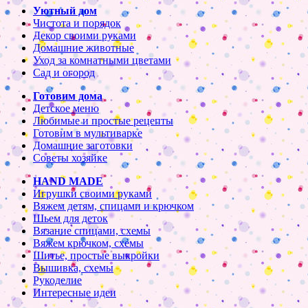
Уютный дом
Чистота и порядок
Декор своими руками
Домашние животные
Уход за комнатными цветами
Сад и огород
Готовим дома
Детское меню
Любимые и простые рецепты
Готовим в мультиварке
Домашние заготовки
Советы хозяйке
HAND MADE
Игрушки своими руками
Вяжем детям, спицами и крючком
Шьем для деток
Вязание спицами, схемы
Вяжем крючком, схемы
Шитье, простые выкройки
Вышивка, схемы
Рукоделие
Интересные идеи