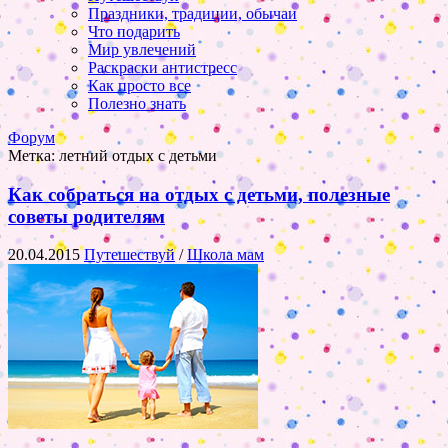
Праздники, традиции, обычаи
Что подарить
Мир увлечений
Раскраски антистресс
Как просто все
Полезно знать
Форум
Метка:
летний отдых с детьми
Как собраться на отдых с детьми, полезные
советы родителям
20.04.2015
Путешествуй
/
Школа мам