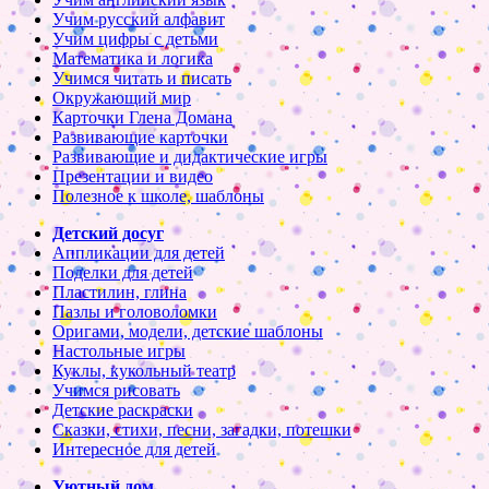
Учим русский алфавит
Учим цифры с детьми
Математика и логика
Учимся читать и писать
Окружающий мир
Карточки Глена Домана
Развивающие карточки
Развивающие и дидактические игры
Презентации и видео
Полезное к школе, шаблоны
Детский досуг
Аппликации для детей
Поделки для детей
Пластилин, глина
Пазлы и головоломки
Оригами, модели, детские шаблоны
Настольные игры
Куклы, кукольный театр
Учимся рисовать
Детские раскраски
Сказки, стихи, песни, загадки, потешки
Интересное для детей
Уютный дом