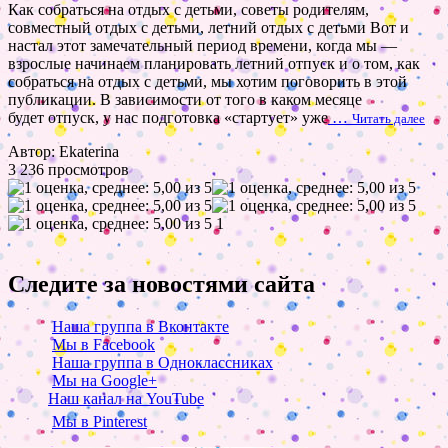
Как собраться на отдых с детьми, советы родителям,
совместный отдых с детьми, летний отдых с детьми Вот и
настал этот замечательный период времени, когда мы —
взрослые начинаем планировать летний отпуск и о том, как
собраться на отдых с детьми, мы хотим поговорить в этой
публикации. В зависимости от того в каком месяце
будет отпуск, у нас подготовка «стартует» уже
…
Читать далее
Автор: Ekaterina
3 236 просмотров
1
Следите за новостями сайта
Наша группа в Вконтакте
Мы в Facebook
Наша группа в Одноклассниках
Мы на Google+
Наш канал на YouTube
Мы в Pinterest