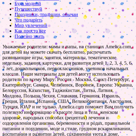
Будь модной
Путешествуй
Праздники, традиции, обычаи
Что подарить
Мир увлечений
Как просто все
Полезно знать
Уважаемые родители: мамы и папы, на станицах Amelica.com,
для детей вы можете скачать бесплатно, распечатать
развивающие игры, занятия, материалы, тематические
недельки, задания, карточки, для развития детей 1, 2, 3, 4, 5, 6,
7 лет, дошкольников, первоклассников, учеников начальных
классов. Наши материалы для детей могут использовать
родители по всему Миру: Россия - Москва, Санкт-Петербург,
Екатеринбург, Самара, Челябинск, Воронеж, Европа: Украина,
Белоруссия, Казахстан, Таджикистан, Литва, Латвия,
Молдова, Польша, Чехия, Словакия, Германия, Израиль,
Греция, Италия, Испания, США, Великобритания, Австралия,
Турция, ЮАР и не только. Amelica.com поможет Вам получить
полезную информацию о красоте лица и тела, женском
здоровье, народных способах (рецептах) лечения и
оздоровления организма, беременности и родах, правильном
питании и похудении, моде и стиле, грудном вскармливании,
воспитании и развитии детей, сохранении уюта в доме,