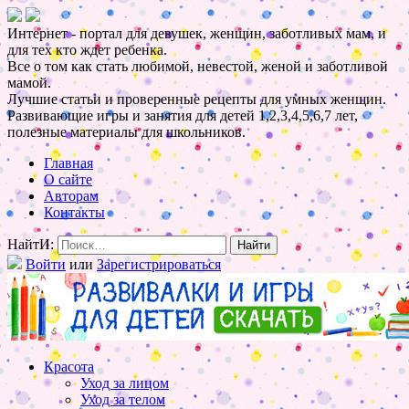
Интернет - портал для девушек, женщин, заботливых мам, и
для тех кто ждет ребенка.
Все о том как стать любимой, невестой, женой и заботливой
мамой.
Лучшие статьи и проверенные рецепты для умных женщин.
Развивающие игры и занятия для детей 1,2,3,4,5,6,7 лет,
полезные материалы для школьников.
Главная
О сайте
Авторам
Контакты
НайтИ:
Войти
или
Зарегистрироваться
Красота
Уход за лицом
Уход за телом