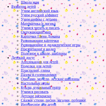
Школа мам
Развитие детей
Учим английский язык
Учим русский алфавит
Учим цифры с детьми
Математика и логика
Учимся читать и писать
Окружающий мир
Карточки Глена Домана
Развивающие карточки
Развивающие и дидактические игры
Презентации и видео
Полезное к школе, шаблоны
Детский досуг
Аппликации для детей
Поделки для детей
Пластилин, глина
Пазлы и головоломки
Оригами, модели, детские шаблоны
Настольные игры
Куклы, кукольный театр
Учимся рисовать
Детские раскраски
Сказки, стихи, песни, загадки, потешки
Интересное для детей