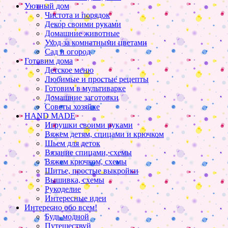
Уютный дом
Чистота и порядок
Декор своими руками
Домашние животные
Уход за комнатными цветами
Сад и огород
Готовим дома
Детское меню
Любимые и простые рецепты
Готовим в мультиварке
Домашние заготовки
Советы хозяйке
HAND MADE
Игрушки своими руками
Вяжем детям, спицами и крючком
Шьем для деток
Вязание спицами, схемы
Вяжем крючком, схемы
Шитье, простые выкройки
Вышивка, схемы
Рукоделие
Интересные идеи
Интересно обо всем!
Будь модной
Путешествуй