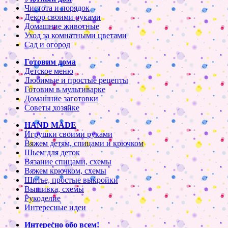
Чистота и порядок
Декор своими руками
Домашние животные
Уход за комнатными цветами
Сад и огород
Готовим дома
Детское меню
Любимые и простые рецепты
Готовим в мультиварке
Домашние заготовки
Советы хозяйке
HAND MADE
Игрушки своими руками
Вяжем детям, спицами и крючком
Шьем для деток
Вязание спицами, схемы
Вяжем крючком, схемы
Шитье, простые выкройки
Вышивка, схемы
Рукоделие
Интересные идеи
Интересно обо всем!