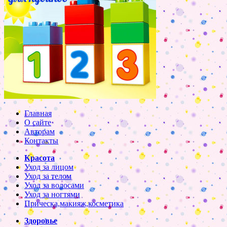
Главная
О сайте
Авторам
Контакты
Красота
Уход за лицом
Уход за телом
Уход за волосами
Уход за ногтями
Прическа,макияж,косметика
Здоровье