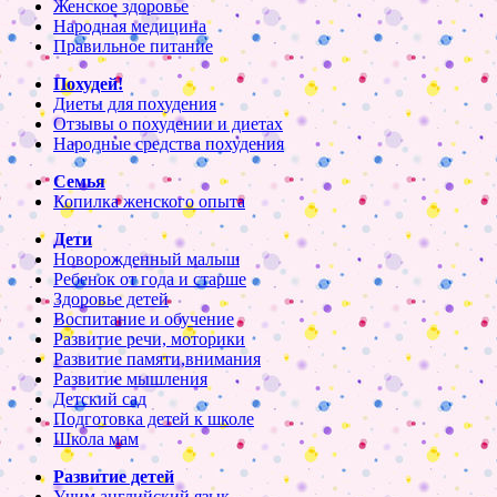
Женское здоровье
Народная медицина
Правильное питание
Похудей!
Диеты для похудения
Отзывы о похудении и диетах
Народные средства похудения
Семья
Копилка женского опыта
Дети
Новорожденный малыш
Ребенок от года и старше
Здоровье детей
Воспитание и обучение
Развитие речи, моторики
Развитие памяти,внимания
Развитие мышления
Детский сад
Подготовка детей к школе
Школа мам
Развитие детей
Учим английский язык