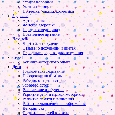
Уход за волосами
Уход за ногтями
Прическа, макияж косметика
Здоровье
Арт-терапия
Женское здоровье
Народная медицина
Правильное питание
Похудей!
Диеты для похудения
Отзывы о похудении и диетах
Народные средства для похудения
Семья
Копилка жетейского опыта
Дети
Грудное вскармливание
Новорожденный малыш
Ребенок от года и старше
Здоровье детей
Воспитание и обучение
Развитие речи и мелкой моторики
Развитие памяти и внимания
Развитие мышления и воображения
Детский сад
Подготовка детей к школе