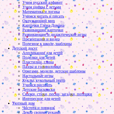
Учим русский алфавит
Учим цифры с детьми
Математика и логика
Учимся читать и писать
Окружающий мир
Карточки Глена Домана
Развивающие карточки
Развивающие и дидактические игры
Презентации и видео
Полезное к школе, шаблоны
Детский досуг
Аппликации для детей
Поделки для детей
Пластилин, глина
Пазлы и головоломки
Оригами, модели, детские шаблоны
Настольные игры
Куклы, кукольный театр
Учимся рисовать
Детские раскраски
Сказки, стихи, песни, загадки, потешки
Интересное для детей
Уютный дом
Чистота и порядок
Декор своими руками