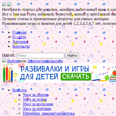
Интернет - портал для девушек, женщин, заботливых мам, и для
Все о том как стать любимой, невестой, женой и заботливой ма
Лучшие статьи и проверенные рецепты для умных женщин.
Развивающие игры и занятия для детей 1,2,3,4,5,6,7 лет, полез
Главная
О сайте
Авторам
Контакты
НайтИ:
Войти
или
Зарегистрироваться
Красота
Уход за лицом
Уход за телом
Уход за волосами
Уход за ногтями
Прическа, макияж косметика