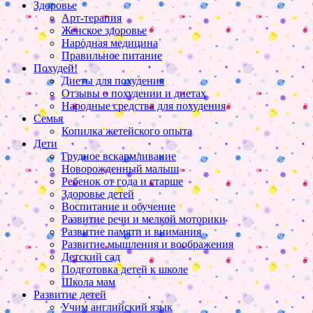
Здоровье
Арт-терапия
Женское здоровье
Народная медицина
Правильное питание
Похудей!
Диеты для похудения
Отзывы о похудении и диетах
Народные средства для похудения
Семья
Копилка жетейского опыта
Дети
Грудное вскармливание
Новорожденный малыш
Ребенок от года и старше
Здоровье детей
Воспитание и обучение
Развитие речи и мелкой моторики
Развитие памяти и внимания
Развитие мышления и воображения
Детский сад
Подготовка детей к школе
Школа мам
Развитие детей
Учим английский язык