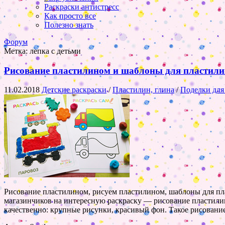
Раскраски антистресс
Как просто все
Полезно знать
Форум
Метка:
лепка с детьми
Рисование пластилином и шаблоны для пластилина 
11.02.2018
Детские раскраски
/
Пластилин, глина
/
Поделки для
Рисование пластилином, рисуем пластилином, шаблоны для пл
магазинчиков на интересную раскраску — рисование пластилин
качественно: крупные рисунки, красивый фон. Такое рисовани