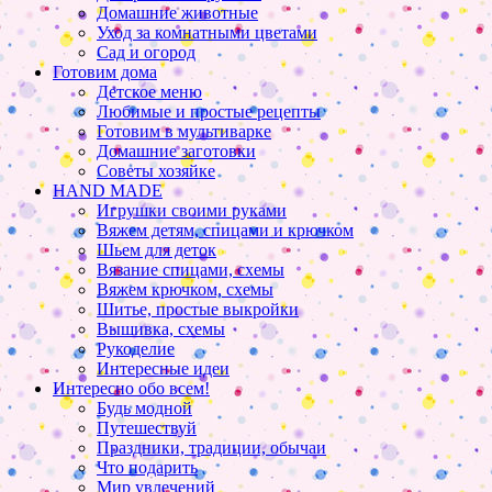
Домашние животные
Уход за комнатными цветами
Сад и огород
Готовим дома
Детское меню
Любимые и простые рецепты
Готовим в мультиварке
Домашние заготовки
Советы хозяйке
HAND MADE
Игрушки своими руками
Вяжем детям, спицами и крючком
Шьем для деток
Вязание спицами, схемы
Вяжем крючком, схемы
Шитье, простые выкройки
Вышивка, схемы
Рукоделие
Интересные идеи
Интересно обо всем!
Будь модной
Путешествуй
Праздники, традиции, обычаи
Что подарить
Мир увлечений