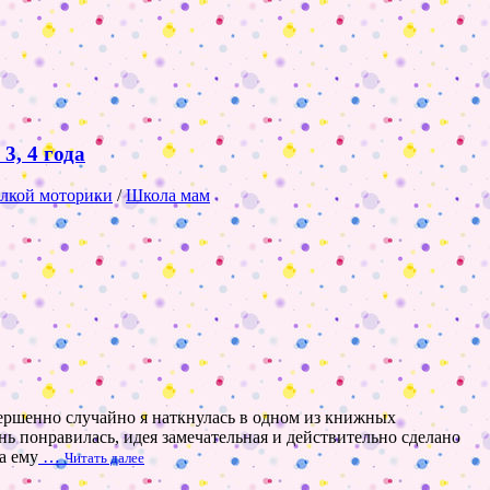
3, 4 года
елкой моторики
/
Школа мам
ершенно случайно я наткнулась в одном из книжных
 понравилась, идея замечательная и действительно сделано
а ему
…
Читать далее