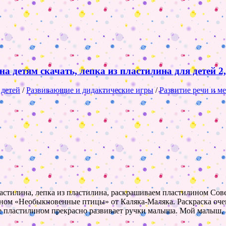
детям скачать, лепка из пластилина для детей 2, 
 детей
/
Развивающие и дидактические игры
/
Развитие речи и м
астилина, лепка из пластилина, раскрашиваем пластилином Сов
ом «Необыкновенные птицы» от Каляка-Маляка. Раскраска очень
е пластилином прекрасно развивает ручки малыша. Мой малыш, 