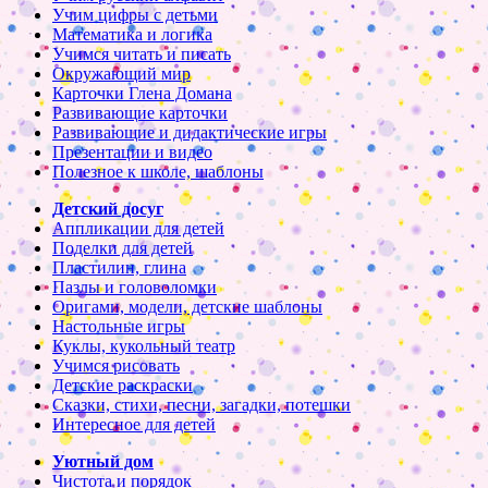
Учим цифры с детьми
Математика и логика
Учимся читать и писать
Окружающий мир
Карточки Глена Домана
Развивающие карточки
Развивающие и дидактические игры
Презентации и видео
Полезное к школе, шаблоны
Детский досуг
Аппликации для детей
Поделки для детей
Пластилин, глина
Пазлы и головоломки
Оригами, модели, детские шаблоны
Настольные игры
Куклы, кукольный театр
Учимся рисовать
Детские раскраски
Сказки, стихи, песни, загадки, потешки
Интересное для детей
Уютный дом
Чистота и порядок