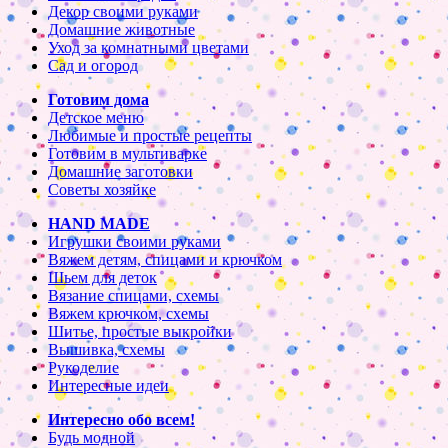
Декор своими руками
Домашние животные
Уход за комнатными цветами
Сад и огород
Готовим дома
Детское меню
Любимые и простые рецепты
Готовим в мультиварке
Домашние заготовки
Советы хозяйке
HAND MADE
Игрушки своими руками
Вяжем детям, спицами и крючком
Шьем для деток
Вязание спицами, схемы
Вяжем крючком, схемы
Шитье, простые выкройки
Вышивка, схемы
Рукоделие
Интересные идеи
Интересно обо всем!
Будь модной