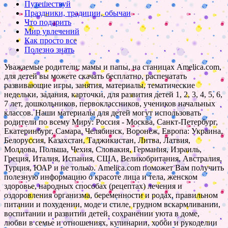
Путешествуй
Праздники, традиции, обычаи
Что подарить
Мир увлечений
Как просто все
Полезно знать
Уважаемые родители: мамы и папы, на станицах Amelica.com,
для детей вы можете скачать бесплатно, распечатать
развивающие игры, занятия, материалы, тематические
недельки, задания, карточки, для развития детей 1, 2, 3, 4, 5, 6,
7 лет, дошкольников, первоклассников, учеников начальных
классов. Наши материалы для детей могут использовать
родители по всему Миру: Россия - Москва, Санкт-Петербург,
Екатеринбург, Самара, Челябинск, Воронеж, Европа: Украина,
Белоруссия, Казахстан, Таджикистан, Литва, Латвия,
Молдова, Польша, Чехия, Словакия, Германия, Израиль,
Греция, Италия, Испания, США, Великобритания, Австралия,
Турция, ЮАР и не только. Amelica.com поможет Вам получить
полезную информацию о красоте лица и тела, женском
здоровье, народных способах (рецептах) лечения и
оздоровления организма, беременности и родах, правильном
питании и похудении, моде и стиле, грудном вскармливании,
воспитании и развитии детей, сохранении уюта в доме,
любви в семье и отношениях, кулинарии, хобби и рукоделии