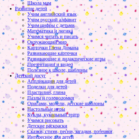
Школа мам
Развитие детей
Учим английский язык
Учим русский алфавит
Учим цифры с детьми
Математика и логика
Учимся читать и писать
Окружающий мир
Карточки Глена Домана
Развивающие карточки
Развивающие и дидактические игры
Презентации и видео
Полезное к школе, шаблоны
Детский досуг
Аппликации для детей
Поделки для детей
Пластилин, глина
Пазлы и головоломки
Оригами, модели, детские шаблоны
Настольные игры
Куклы, кукольный театр
Учимся рисовать
Детские раскраски
Сказки, стихи, песни, загадки, потешки
Интересное для детей