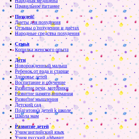
Народная медицина
Правильное питание
Похудей!
Диеты для похудения
Отзывы о похудении и диетах
Народные средства похудения
Семья
Копилка женского опыта
Дети
Новорожденный малыш
Ребенок от года и старше
Здоровье детей
Воспитание и обучение
Развитие речи, моторики
Развитие памяти,внимания
Развитие мышления
Детский сад
Подготовка детей к школе
Школа мам
Развитие детей
Учим английский язык
Учим русский алфавит