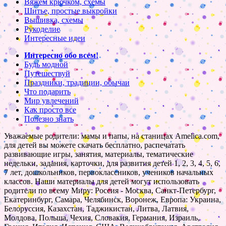
Вяжем крючком, схемы
Шитье, простые выкройки
Вышивка, схемы
Рукоделие
Интересные идеи
Интересно обо всем!
Будь модной
Путешествуй
Праздники, традиции, обычаи
Что подарить
Мир увлечений
Как просто все
Полезно знать
Уважаемые родители: мамы и папы, на станицах Amelica.com,
для детей вы можете скачать бесплатно, распечатать
развивающие игры, занятия, материалы, тематические
недельки, задания, карточки, для развития детей 1, 2, 3, 4, 5, 6,
7 лет, дошкольников, первоклассников, учеников начальных
классов. Наши материалы для детей могут использовать
родители по всему Миру: Россия - Москва, Санкт-Петербург,
Екатеринбург, Самара, Челябинск, Воронеж, Европа: Украина,
Белоруссия, Казахстан, Таджикистан, Литва, Латвия,
Молдова, Польша, Чехия, Словакия, Германия, Израиль,