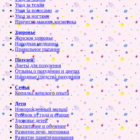
Уход за телом
Уход за волосами
Уход за ногтями
Прическа,макияж,косметика
Здоровье
Женское здоровье
Народная медицина
Правильное питание
Похудей!
Диеты для похудения
Отзывы о похудении и диетах
Народные средства похудения
Семья
Копилка женского опыта
Дети
Новорожденный малыш
Ребенок от года и старше
Здоровье детей
Воспитание и обучение
Развитие речи, моторики
Развитие памяти,внимания