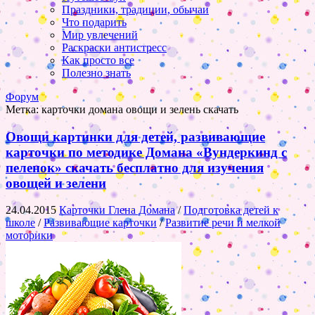
Праздники, традиции, обычаи
Что подарить
Мир увлечений
Раскраски антистресс
Как просто все
Полезно знать
Форум
Метка:
карточки домана овощи и зелень скачать
Овощи картинки для детей, развивающие
карточки по методике Домана «Вундеркинд с
пеленок» скачать бесплатно для изучения
овощей и зелени
24.04.2015
Карточки Глена Домана
/
Подготовка детей к
школе
/
Развивающие карточки
/
Развитие речи и мелкой
моторики