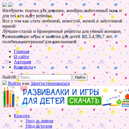
Интернет - портал для девушек, женщин, заботливых мам, и
для тех кто ждет ребенка.
Все о том как стать любимой, невестой, женой и заботливой
мамой.
Лучшие статьи и проверенные рецепты для умных женщин.
Развивающие игры и занятия для детей 1,2,3,4,5,6,7 лет,
полезные материалы для школьников.
Главная
О сайте
Авторам
Контакты
НайтИ:
Войти
или
Зарегистрироваться
Красота
Уход за лицом
Уход за телом