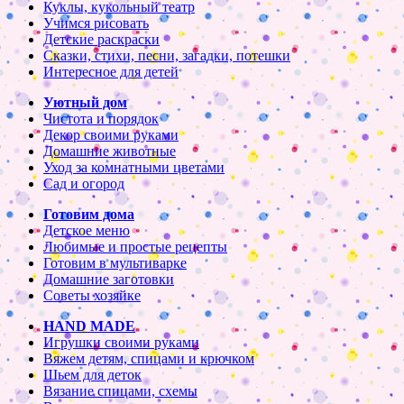
Куклы, кукольный театр
Учимся рисовать
Детские раскраски
Сказки, стихи, песни, загадки, потешки
Интересное для детей
Уютный дом
Чистота и порядок
Декор своими руками
Домашние животные
Уход за комнатными цветами
Сад и огород
Готовим дома
Детское меню
Любимые и простые рецепты
Готовим в мультиварке
Домашние заготовки
Советы хозяйке
HAND MADE
Игрушки своими руками
Вяжем детям, спицами и крючком
Шьем для деток
Вязание спицами, схемы