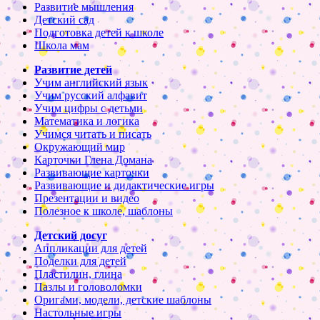
Развитие мышления
Детский сад
Подготовка детей к школе
Школа мам
Развитие детей
Учим английский язык
Учим русский алфавит
Учим цифры с детьми
Математика и логика
Учимся читать и писать
Окружающий мир
Карточки Глена Домана
Развивающие карточки
Развивающие и дидактические игры
Презентации и видео
Полезное к школе, шаблоны
Детский досуг
Аппликации для детей
Поделки для детей
Пластилин, глина
Пазлы и головоломки
Оригами, модели, детские шаблоны
Настольные игры