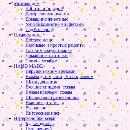
Уютный дом
Чистота и порядок
Декор своими руками
Домашние животные
Уход за комнатными цветами
Сад и огород
Готовим дома
Детское меню
Любимые и простые рецепты
Готовим в мультиварке
Домашние заготовки
Советы хозяйке
HAND MADE
Игрушки своими руками
Вяжем детям, спицами и крючком
Шьем для деток
Вязание спицами, схемы
Вяжем крючком, схемы
Шитье, простые выкройки
Вышивка, схемы
Рукоделие
Интересные идеи
Интересно обо всем!
Будь модной
Путешествуй