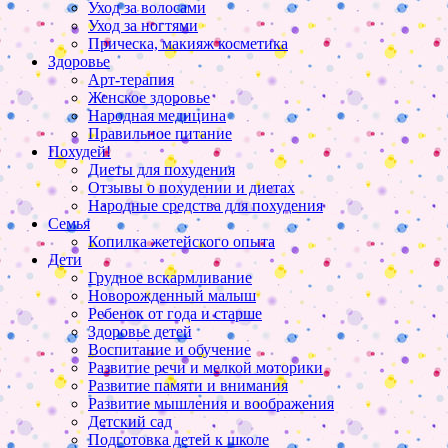
Уход за волосами
Уход за ногтями
Прическа, макияж косметика
Здоровье
Арт-терапия
Женское здоровье
Народная медицина
Правильное питание
Похудей!
Диеты для похудения
Отзывы о похудении и диетах
Народные средства для похудения
Семья
Копилка жетейского опыта
Дети
Грудное вскармливание
Новорожденный малыш
Ребенок от года и старше
Здоровье детей
Воспитание и обучение
Развитие речи и мелкой моторики
Развитие памяти и внимания
Развитие мышления и воображения
Детский сад
Подготовка детей к школе