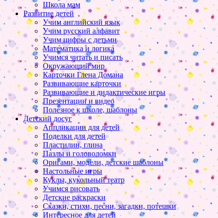
Школа мам
Развитие детей
Учим английский язык
Учим русский алфавит
Учим цифры с детьми
Математика и логика
Учимся читать и писать
Окружающий мир
Карточки Глена Домана
Развивающие карточки
Развивающие и дидактические игры
Презентации и видео
Полезное к школе, шаблоны
Детский досуг
Аппликации для детей
Поделки для детей
Пластилин, глина
Пазлы и головоломки
Оригами, модели, детские шаблоны
Настольные игры
Куклы, кукольный театр
Учимся рисовать
Детские раскраски
Сказки, стихи, песни, загадки, потешки
Интересное для детей