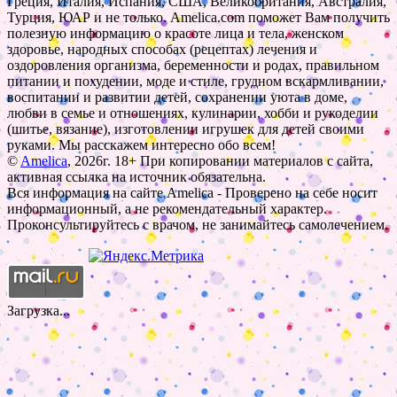
Греция, Италия, Испания, США, Великобритания, Австралия,
Турция, ЮАР и не только. Amelica.com поможет Вам получить
полезную информацию о красоте лица и тела, женском
здоровье, народных способах (рецептах) лечения и
оздоровления организма, беременности и родах, правильном
питании и похудении, моде и стиле, грудном вскармливании,
воспитании и развитии детей, сохранении уюта в доме,
любви в семье и отношениях, кулинарии, хобби и рукоделии
(шитье, вязание), изготовлении игрушек для детей своими
руками. Мы расскажем интересно обо всем!
©
Amelica
, 2026г. 18+ При копировании материалов с сайта,
активная ссылка на источник обязательна.
Вся информация на сайте Amelica - Проверено на себе носит
информационный, а не рекомендательный характер.
Проконсультируйтесь с врачом, не занимайтесь самолечением.
Загрузка...