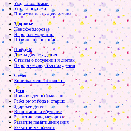
Уход за волосами
Уход за ногтями
Прическа,макияж,косметика
Здоровье
Женское здоровье
Народная медицина
Правильное питание
Похудей!
Диеты для похудения
Отзывы о похудении и диетах
Народные средства похудения
Семья
Копилка женского опыта
Дети
Новорожденный малыш
Ребенок от года и старше
Здоровье детей
Воспитание и обучение
Развитие речи, моторики
Развитие памяти,внимания
Развитие мышления