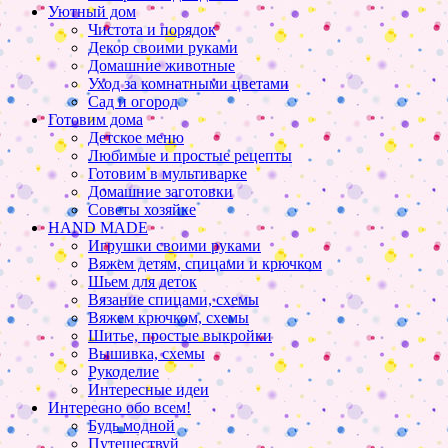
Уютный дом
Чистота и порядок
Декор своими руками
Домашние животные
Уход за комнатными цветами
Сад и огород
Готовим дома
Детское меню
Любимые и простые рецепты
Готовим в мультиварке
Домашние заготовки
Советы хозяйке
HAND MADE
Игрушки своими руками
Вяжем детям, спицами и крючком
Шьем для деток
Вязание спицами, схемы
Вяжем крючком, схемы
Шитье, простые выкройки
Вышивка, схемы
Рукоделие
Интересные идеи
Интересно обо всем!
Будь модной
Путешествуй