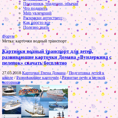
Праздники, традиции, обычаи
Что подарить
Мир увлечений
Раскраски антистресс
Как просто все
Полезно знать
Форум
Метка:
карточки водный транспорт
Картинки водный транспорт для детей,
развивающие карточки Домана «Вундеркинд с
пеленок» скачать бесплатно
27.03.2018
Карточки Глена Домана
/
Подготовка детей к
школе
/
Развивающие карточки
/
Развитие речи и мелкой
моторики