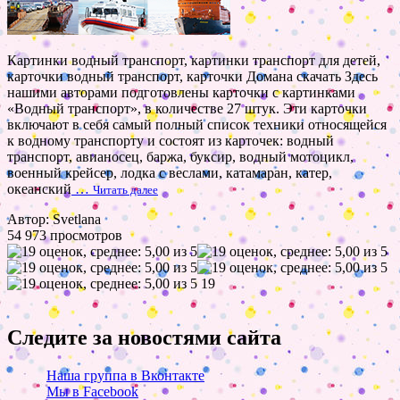
Картинки водный транспорт, картинки транспорт для детей,
карточки водный транспорт, карточки Домана скачать Здесь
нашими авторами подготовлены карточки с картинками
«Водный транспорт», в количестве 27 штук. Эти карточки
включают в себя самый полный список техники относящейся
к водному транспорту и состоят из карточек: водный
транспорт, авианосец, баржа, буксир, водный мотоцикл,
военный крейсер, лодка с веслами, катамаран, катер,
океанский
…
Читать далее
Автор: Svetlana
54 973 просмотров
19
Следите за новостями сайта
Наша группа в Вконтакте
Мы в Facebook