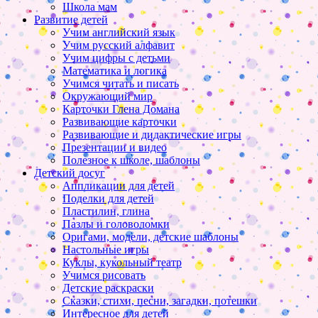
Школа мам
Развитие детей
Учим английский язык
Учим русский алфавит
Учим цифры с детьми
Математика и логика
Учимся читать и писать
Окружающий мир
Карточки Глена Домана
Развивающие карточки
Развивающие и дидактические игры
Презентации и видео
Полезное к школе, шаблоны
Детский досуг
Аппликации для детей
Поделки для детей
Пластилин, глина
Пазлы и головоломки
Оригами, модели, детские шаблоны
Настольные игры
Куклы, кукольный театр
Учимся рисовать
Детские раскраски
Сказки, стихи, песни, загадки, потешки
Интересное для детей