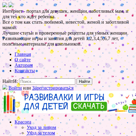
Интернет - портал для девушек, женщин, заботливых мам, и
для тех кто ждет ребенка.
Все о том как стать любимой, невестой, женой и заботливой
мамой.
Лучшие статьи и проверенные рецепты для умных женщин.
Развивающие игры и занятия для детей 1,2,3,4,5,6,7 лет,
полезные материалы для школьников.
Главная
О сайте
Авторам
Контакты
НайтИ:
Войти
или
Зарегистрироваться
Красота
Уход за лицом
Уход за телом