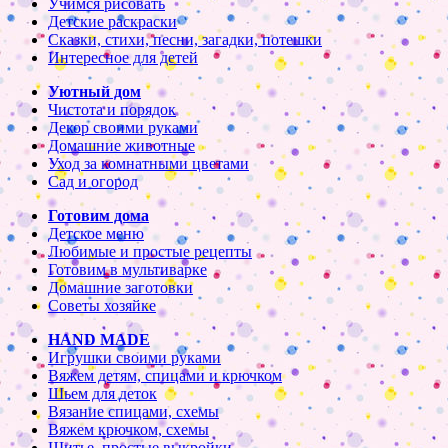
Учимся рисовать
Детские раскраски
Сказки, стихи, песни, загадки, потешки
Интересное для детей
Уютный дом
Чистота и порядок
Декор своими руками
Домашние животные
Уход за комнатными цветами
Сад и огород
Готовим дома
Детское меню
Любимые и простые рецепты
Готовим в мультиварке
Домашние заготовки
Советы хозяйке
HAND MADE
Игрушки своими руками
Вяжем детям, спицами и крючком
Шьем для деток
Вязание спицами, схемы
Вяжем крючком, схемы
Шитье, простые выкройки