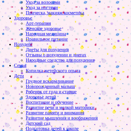
Уход за волосами
Уход за ногтями
Прическа, макияж косметика
Здоровье
Арт-терапия
Женское здоровье
Народная медицина
Правильное питание
Похудей!
Диеты для похудения
Отзывы о похудении и диетах
Народные средства для похудения
Семья
Копилка жетейского опыта
Дети
Грудное вскармливание
Новорожденный малыш
Ребенок от года и старше
Здоровье детей
Воспитание и обучение
Развитие речи и мелкой моторики
Развитие памяти и внимания
Развитие мышления и воображения
Детский сад
Подготовка детей к школе