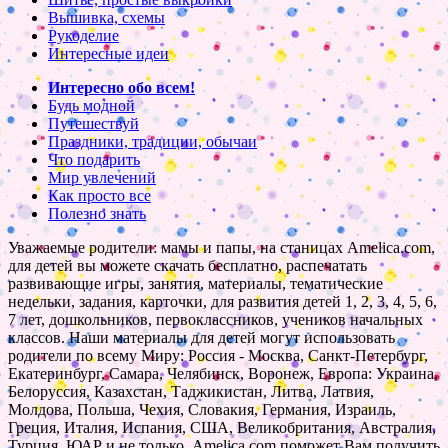
Вышивка, схемы
Рукоделие
Интересные идеи
Интересно обо всем!
Будь модной
Путешествуй
Праздники, традиции, обычаи
Что подарить
Мир увлечений
Как просто все
Полезно знать
Уважаемые родители: мамы и папы, на станицах Amelica.com,
для детей вы можете скачать бесплатно, распечатать
развивающие игры, занятия, материалы, тематические
недельки, задания, карточки, для развития детей 1, 2, 3, 4, 5, 6,
7 лет, дошкольников, первоклассников, учеников начальных
классов. Наши материалы для детей могут использовать
родители по всему Миру: Россия - Москва, Санкт-Петербург,
Екатеринбург, Самара, Челябинск, Воронеж, Европа: Украина,
Белоруссия, Казахстан, Таджикистан, Литва, Латвия,
Молдова, Польша, Чехия, Словакия, Германия, Израиль,
Греция, Италия, Испания, США, Великобритания, Австралия,
Турция, ЮАР и не только. Amelica.com поможет Вам получить