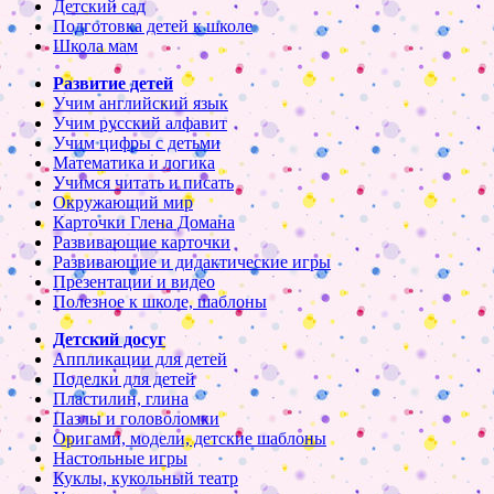
Детский сад
Подготовка детей к школе
Школа мам
Развитие детей
Учим английский язык
Учим русский алфавит
Учим цифры с детьми
Математика и логика
Учимся читать и писать
Окружающий мир
Карточки Глена Домана
Развивающие карточки
Развивающие и дидактические игры
Презентации и видео
Полезное к школе, шаблоны
Детский досуг
Аппликации для детей
Поделки для детей
Пластилин, глина
Пазлы и головоломки
Оригами, модели, детские шаблоны
Настольные игры
Куклы, кукольный театр