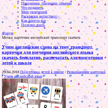
Праздники, традиции, обычаи
Что подарить
Мир увлечений
Раскраски антистресс
Как просто все
Полезно знать
Форум
Метка:
карточки английские транспорт скачать
Учим английские слова на тему транспорт,
карточки для изучения английского языка
скачать бесплатно, распечатать для подготовки
детей к школе
29.04.2018
Подготовка детей к школе
/
Развивающие карточки
/
Учим английский язык