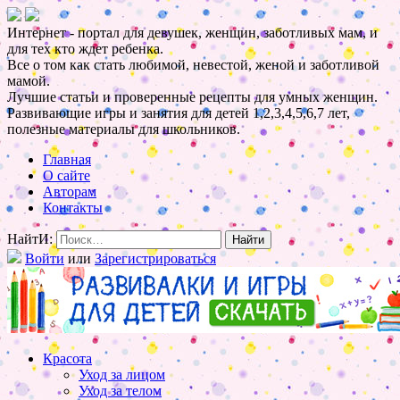
Интернет - портал для девушек, женщин, заботливых мам, и
для тех кто ждет ребенка.
Все о том как стать любимой, невестой, женой и заботливой
мамой.
Лучшие статьи и проверенные рецепты для умных женщин.
Развивающие игры и занятия для детей 1,2,3,4,5,6,7 лет,
полезные материалы для школьников.
Главная
О сайте
Авторам
Контакты
НайтИ:
Войти
или
Зарегистрироваться
Красота
Уход за лицом
Уход за телом