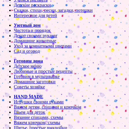
Детские раскраски
Сказки, стихи, песни, загадки, потешки
Интересное для детей
Уютный дом
Чистота и порядок
Декор своими руками
Домашние животные
Уход за комнатными цветами
Сад и огород
Готовим дома
Детское меню
Любимые и простые рецепты
Готовим в мультиварке
Домашние заготовки
Советы хозяйке
HAND MADE
Игрушки своими руками
Вяжем детям, спицами и крючком
Шьем для деток
Вязание спицами, схемы
Вяжем крючком, схемы
Шитье, простые выкройки