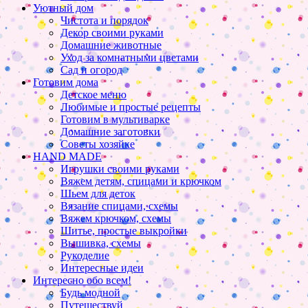
Уютный дом
Чистота и порядок
Декор своими руками
Домашние животные
Уход за комнатными цветами
Сад и огород
Готовим дома
Детское меню
Любимые и простые рецепты
Готовим в мультиварке
Домашние заготовки
Советы хозяйке
HAND MADE
Игрушки своими руками
Вяжем детям, спицами и крючком
Шьем для деток
Вязание спицами, схемы
Вяжем крючком, схемы
Шитье, простые выкройки
Вышивка, схемы
Рукоделие
Интересные идеи
Интересно обо всем!
Будь модной
Путешествуй