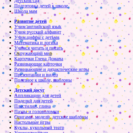
Детский сад
Подготовка детей к школе
Школа мам
Развитие детей
Учим английский язык
Учим русский алфавит
Учим цифры с детьми
Математика и логика
Учимся читать и писать
Окружающий мир
Карточки Глена Домана
Развивающие карточки
Развивающие и дидактические игры
Презентации и видео
Полезное к школе, шаблоны
Детский досуг
Аппликации для детей
Поделки для детей
Пластилин, глина
Пазлы и головоломки
Оригами, модели, детские шаблоны
Настольные игры
Куклы, кукольный театр
Учимся рисовать