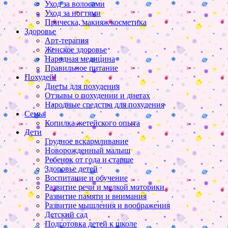
Уход за волосами
Уход за ногтями
Прическа, макияж косметика
Здоровье
Арт-терапия
Женское здоровье
Народная медицина
Правильное питание
Похудей!
Диеты для похудения
Отзывы о похудении и диетах
Народные средства для похудения
Семья
Копилка жетейского опыта
Дети
Грудное вскармливание
Новорожденный малыш
Ребенок от года и старше
Здоровье детей
Воспитание и обучение
Развитие речи и мелкой моторики
Развитие памяти и внимания
Развитие мышления и воображения
Детский сад
Подготовка детей к школе