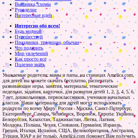
Вышивка, схемы
Рукоделие
Интересные идеи
Интересно обо всем!
Будь модной
Путешествуй
Праздники, традиции, обычаи
Что подарить
Мир увлечений
Как просто все
Полезно знать
Уважаемые родители: мамы и папы, на станицах Amelica.com,
для детей вы можете скачать бесплатно, распечатать
развивающие игры, занятия, материалы, тематические
недельки, задания, карточки, для развития детей 1, 2, 3, 4, 5, 6,
7 лет, дошкольников, первоклассников, учеников начальных
классов. Наши материалы для детей могут использовать
родители по всему Миру: Россия - Москва, Санкт-Петербург,
Екатеринбург, Самара, Челябинск, Воронеж, Европа: Украина,
Белоруссия, Казахстан, Таджикистан, Литва, Латвия,
Молдова, Польша, Чехия, Словакия, Германия, Израиль,
Греция, Италия, Испания, США, Великобритания, Австралия,
Турция, ЮАР и не только. Amelica.com поможет Вам получить