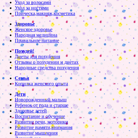
Уход за волосами
Уход за ногтями
Прическа,макияж,косметика
Здоровье
Женское здоровье
Народная медицина
Правильное питание
Похудей!
Диеты для похудения
Отзывы о похудении и диетах
Народные средства похудения
Семья
Копилка женского опыта
Дети
Новорожденный малыш
Ребенок от года и старше
Здоровье детей
Воспитание и обучение
Развитие речи, моторики
Развитие памяти,внимания
Развитие мышления