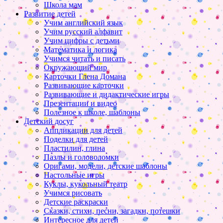
Школа мам
Развитие детей
Учим английский язык
Учим русский алфавит
Учим цифры с детьми
Математика и логика
Учимся читать и писать
Окружающий мир
Карточки Глена Домана
Развивающие карточки
Развивающие и дидактические игры
Презентации и видео
Полезное к школе, шаблоны
Детский досуг
Аппликации для детей
Поделки для детей
Пластилин, глина
Пазлы и головоломки
Оригами, модели, детские шаблоны
Настольные игры
Куклы, кукольный театр
Учимся рисовать
Детские раскраски
Сказки, стихи, песни, загадки, потешки
Интересное для детей