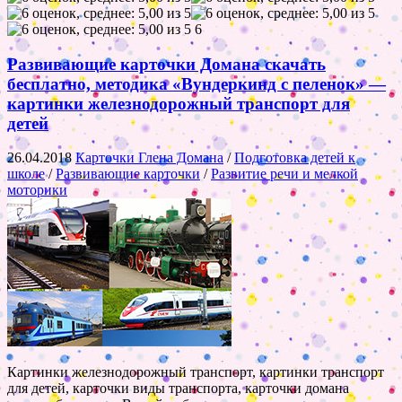
6
Развивающие карточки Домана скачать
бесплатно, методика «Вундеркинд с пеленок» —
картинки железнодорожный транспорт для
детей
26.04.2018
Карточки Глена Домана
/
Подготовка детей к
школе
/
Развивающие карточки
/
Развитие речи и мелкой
моторики
Картинки железнодорожный транспорт, картинки транспорт
для детей, карточки виды транспорта, карточки домана