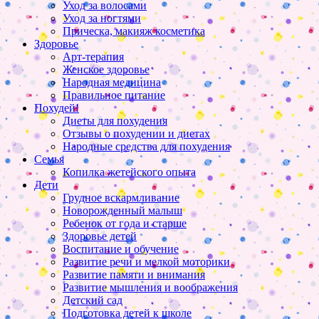
Уход за волосами
Уход за ногтями
Прическа, макияж косметика
Здоровье
Арт-терапия
Женское здоровье
Народная медицина
Правильное питание
Похудей!
Диеты для похудения
Отзывы о похудении и диетах
Народные средства для похудения
Семья
Копилка жетейского опыта
Дети
Грудное вскармливание
Новорожденный малыш
Ребенок от года и старше
Здоровье детей
Воспитание и обучение
Развитие речи и мелкой моторики
Развитие памяти и внимания
Развитие мышления и воображения
Детский сад
Подготовка детей к школе