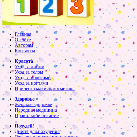
Главная
О сайте
Авторам
Контакты
Красота
Уход за лицом
Уход за телом
Уход за волосами
Уход за ногтями
Прическа,макияж,косметика
Здоровье
Женское здоровье
Народная медицина
Правильное питание
Похудей!
Диеты для похудения
Отзывы о похудении и диетах