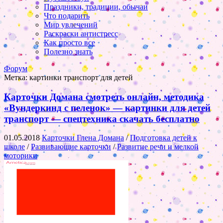
Праздники, традиции, обычаи
Что подарить
Мир увлечений
Раскраски антистресс
Как просто все
Полезно знать
Форум
Метка:
картинки транспорт для детей
Карточки Домана смотреть онлайн, методика
«Вундеркинд с пеленок» — картинки для детей
транспорт — спецтехника скачать бесплатно
01.05.2018
Карточки Глена Домана
/
Подготовка детей к
школе
/
Развивающие карточки
/
Развитие речи и мелкой
моторики