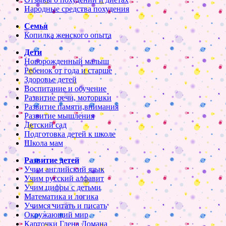
Народные средства похудения
Семья
Копилка женского опыта
Дети
Новорожденный малыш
Ребенок от года и старше
Здоровье детей
Воспитание и обучение
Развитие речи, моторики
Развитие памяти,внимания
Развитие мышления
Детский сад
Подготовка детей к школе
Школа мам
Развитие детей
Учим английский язык
Учим русский алфавит
Учим цифры с детьми
Математика и логика
Учимся читать и писать
Окружающий мир
Карточки Глена Домана