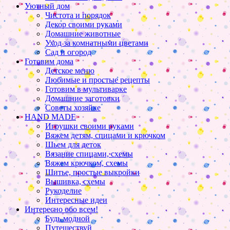
Уютный дом
Чистота и порядок
Декор своими руками
Домашние животные
Уход за комнатными цветами
Сад и огород
Готовим дома
Детское меню
Любимые и простые рецепты
Готовим в мультиварке
Домашние заготовки
Советы хозяйке
HAND MADE
Игрушки своими руками
Вяжем детям, спицами и крючком
Шьем для деток
Вязание спицами, схемы
Вяжем крючком, схемы
Шитье, простые выкройки
Вышивка, схемы
Рукоделие
Интересные идеи
Интересно обо всем!
Будь модной
Путешествуй