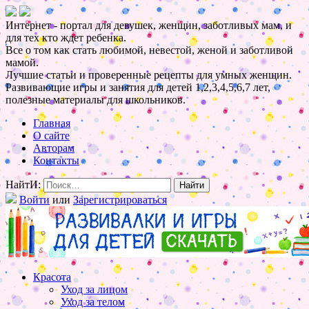
Интернет - портал для девушек, женщин, заботливых мам, и
для тех кто ждет ребенка.
Все о том как стать любимой, невестой, женой и заботливой
мамой.
Лучшие статьи и проверенные рецепты для умных женщин.
Развивающие игры и занятия для детей 1,2,3,4,5,6,7 лет,
полезные материалы для школьников.
Главная
О сайте
Авторам
Контакты
НайтИ:
Войти
или
Зарегистрироваться
Красота
Уход за лицом
Уход за телом