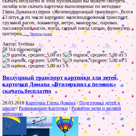
скачать бесплатно В этой публикации вы можете смотреть
онлайн или скачать карточки выполненные по методике
Глена Домана из серии «Железнодорожный транспорт». Всего
13 штук, в их числе карточки: железнодорожный транспорт,
грузовой вагон, локомотив, метро, монорельс, паровоз,
пассажирский вагон, поезд, скорый поезд сапсан, фуникулер,
цистерна,
…
Читать далее
Автор: Svetlana
58 114 просмотров
9
Воздушный транспорт картинки для детей,
карточки Домана «Вундеркинд с пеленок»
скачать бесплатно
28.03.2018
Карточки Глена Домана
/
Подготовка детей к
школе
/
Развивающие карточки
/
Развитие речи и мелкой
моторики