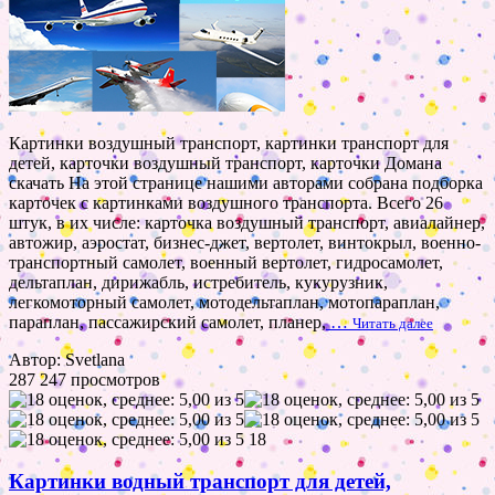
Картинки воздушный транспорт, картинки транспорт для
детей, карточки воздушный транспорт, карточки Домана
скачать На этой странице нашими авторами собрана подборка
карточек с картинками воздушного транспорта. Всего 26
штук, в их числе: карточка воздушный транспорт, авиалайнер,
автожир, аэростат, бизнес-джет, вертолет, винтокрыл, военно-
транспортный самолет, военный вертолет, гидросамолет,
дельтаплан, дирижабль, истребитель, кукурузник,
легкомоторный самолет, мотодельтаплан, мотопараплан,
параплан, пассажирский самолет, планер,
…
Читать далее
Автор: Svetlana
287 247 просмотров
18
Картинки водный транспорт для детей,