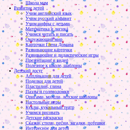
Школа мам
Развитие детей
Учим английский язык
Учим русский алфавит
Учим цифры с детьми
Математика и логика
Учимся читать и писать
Окружающий мир
Карточки Глена Домана
Развивающие карточки
Развивающие и дидактические игры
Презентации и видео
Полезное к школе, шаблоны
Детский досуг
Аппликации для детей
Поделки для детей
Пластилин, глина
Пазлы и головоломки
Оригами, модели, детские шаблоны
Настольные игры
Куклы, кукольный театр
Учимся рисовать
Детские раскраски
Сказки, стихи, песни, загадки, потешки
Интересное для детей