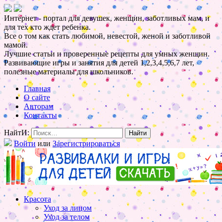
Интернет - портал для девушек, женщин, заботливых мам, и
для тех кто ждет ребенка.
Все о том как стать любимой, невестой, женой и заботливой
мамой.
Лучшие статьи и проверенные рецепты для умных женщин.
Развивающие игры и занятия для детей 1,2,3,4,5,6,7 лет,
полезные материалы для школьников.
Главная
О сайте
Авторам
Контакты
НайтИ:
Войти
или
Зарегистрироваться
Красота
Уход за лицом
Уход за телом