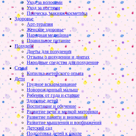
Уход за волосами
Уход за ногтями
Прическа, макияж косметика
Здоровье
Арт-терапия
Женское здоровье
Народная медицина
Правильное питание
Похудей!
Диеты для похудения
Отзывы о похудении и диетах
Народные средства для похудения
Семья
Копилка жетейского опыта
Дети
Грудное вскармливание
Новорожденный малыш
Ребенок от года и старше
Здоровье детей
Воспитание и обучение
Развитие речи и мелкой моторики
Развитие памяти и внимания
Развитие мышления и воображения
Детский сад
Подготовка детей к школе