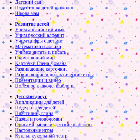
Детский сад
Подготовка детей к школе
Школа мам
Развитие детей
Учим английский язык
Учим русский алфавит
Учим цифры с детьми
Математика и логика
Учимся читать и писать
Окружающий мир
Карточки Глена Домана
Развивающие карточки
Развивающие и дидактические игры
Презентации и видео
Полезное к школе, шаблоны
Детский досуг
Аппликации для детей
Поделки для детей
Пластилин, глина
Пазлы и головоломки
Оригами, модели, детские шаблоны
Настольные игры
Куклы, кукольный театр