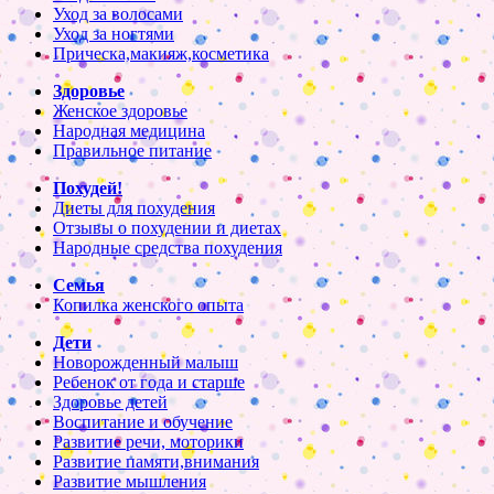
Уход за волосами
Уход за ногтями
Прическа,макияж,косметика
Здоровье
Женское здоровье
Народная медицина
Правильное питание
Похудей!
Диеты для похудения
Отзывы о похудении и диетах
Народные средства похудения
Семья
Копилка женского опыта
Дети
Новорожденный малыш
Ребенок от года и старше
Здоровье детей
Воспитание и обучение
Развитие речи, моторики
Развитие памяти,внимания
Развитие мышления