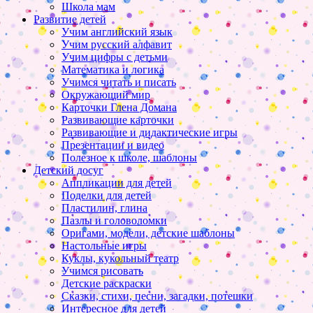
Школа мам
Развитие детей
Учим английский язык
Учим русский алфавит
Учим цифры с детьми
Математика и логика
Учимся читать и писать
Окружающий мир
Карточки Глена Домана
Развивающие карточки
Развивающие и дидактические игры
Презентации и видео
Полезное к школе, шаблоны
Детский досуг
Аппликации для детей
Поделки для детей
Пластилин, глина
Пазлы и головоломки
Оригами, модели, детские шаблоны
Настольные игры
Куклы, кукольный театр
Учимся рисовать
Детские раскраски
Сказки, стихи, песни, загадки, потешки
Интересное для детей