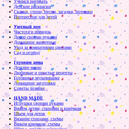
Учимся рисовать
Детские раскраски
Сказки, стихи, песни, загадки, потешки
Интересное для детей
Уютный дом
Чистота и порядок
Декор своими руками
Домашние животные
Уход за комнатными цветами
Сад и огород
Готовим дома
Детское меню
Любимые и простые рецепты
Готовим в мультиварке
Домашние заготовки
Советы хозяйке
HAND MADE
Игрушки своими руками
Вяжем детям, спицами и крючком
Шьем для деток
Вязание спицами, схемы
Вяжем крючком, схемы