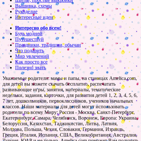
Шитье, простые выкройки
Вышивка, схемы
Рукоделие
Интересные идеи
Интересно обо всем!
Будь модной
Путешествуй
Праздники, традиции, обычаи
Что подарить
Мир увлечений
Как просто все
Полезно знать
Уважаемые родители: мамы и папы, на станицах Amelica.com,
для детей вы можете скачать бесплатно, распечатать
развивающие игры, занятия, материалы, тематические
недельки, задания, карточки, для развития детей 1, 2, 3, 4, 5, 6,
7 лет, дошкольников, первоклассников, учеников начальных
классов. Наши материалы для детей могут использовать
родители по всему Миру: Россия - Москва, Санкт-Петербург,
Екатеринбург, Самара, Челябинск, Воронеж, Европа: Украина,
Белоруссия, Казахстан, Таджикистан, Литва, Латвия,
Молдова, Польша, Чехия, Словакия, Германия, Израиль,
Греция, Италия, Испания, США, Великобритания, Австралия,
Турция, ЮАР и не только. Amelica.com поможет Вам получить