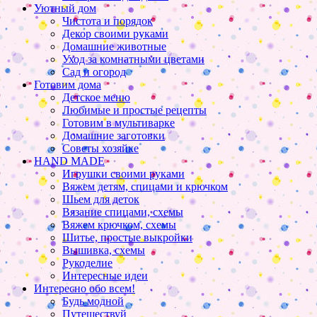
Уютный дом
Чистота и порядок
Декор своими руками
Домашние животные
Уход за комнатными цветами
Сад и огород
Готовим дома
Детское меню
Любимые и простые рецепты
Готовим в мультиварке
Домашние заготовки
Советы хозяйке
HAND MADE
Игрушки своими руками
Вяжем детям, спицами и крючком
Шьем для деток
Вязание спицами, схемы
Вяжем крючком, схемы
Шитье, простые выкройки
Вышивка, схемы
Рукоделие
Интересные идеи
Интересно обо всем!
Будь модной
Путешествуй