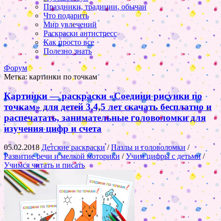
Праздники, традиции, обычаи
Что подарить
Мир увлечений
Раскраски антистресс
Как просто все
Полезно знать
Форум
Метка:
картинки по точкам
Картинки — раскраски «Соедини рисунки по
точкам» для детей 3,4,5 лет скачать бесплатно и
распечатать, занимательные головоломки для
изучения цифр и счета
05.02.2018
Детские раскраски
/
Пазлы и головоломки
/
Развитие речи и мелкой моторики
/
Учим цифры с детьми
/
Учимся читать и писать