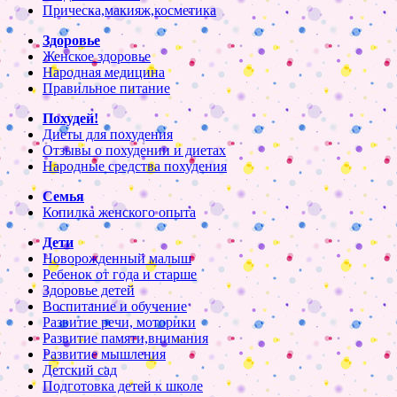
Прическа,макияж,косметика
Здоровье
Женское здоровье
Народная медицина
Правильное питание
Похудей!
Диеты для похудения
Отзывы о похудении и диетах
Народные средства похудения
Семья
Копилка женского опыта
Дети
Новорожденный малыш
Ребенок от года и старше
Здоровье детей
Воспитание и обучение
Развитие речи, моторики
Развитие памяти,внимания
Развитие мышления
Детский сад
Подготовка детей к школе