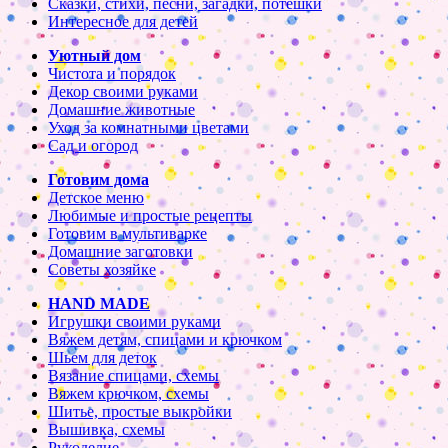
Сказки, стихи, песни, загадки, потешки
Интересное для детей
Уютный дом
Чистота и порядок
Декор своими руками
Домашние животные
Уход за комнатными цветами
Сад и огород
Готовим дома
Детское меню
Любимые и простые рецепты
Готовим в мультиварке
Домашние заготовки
Советы хозяйке
HAND MADE
Игрушки своими руками
Вяжем детям, спицами и крючком
Шьем для деток
Вязание спицами, схемы
Вяжем крючком, схемы
Шитье, простые выкройки
Вышивка, схемы
Рукоделие