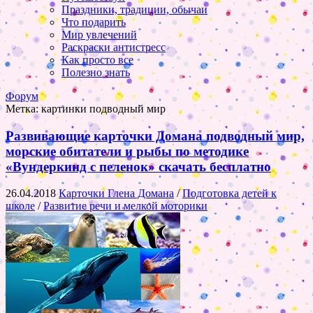
Праздники, традиции, обычаи
Что подарить
Мир увлечений
Раскраски антистресс
Как просто все
Полезно знать
Форум
Метка:
картинки подводный мир
Развивающие карточки Домана подводный мир,
морские обитатели и рыбы по методике
«Вундеркинд с пеленок» скачать бесплатно
26.04.2018
Карточки Глена Домана
/
Подготовка детей к
школе
/
Развитие речи и мелкой моторики