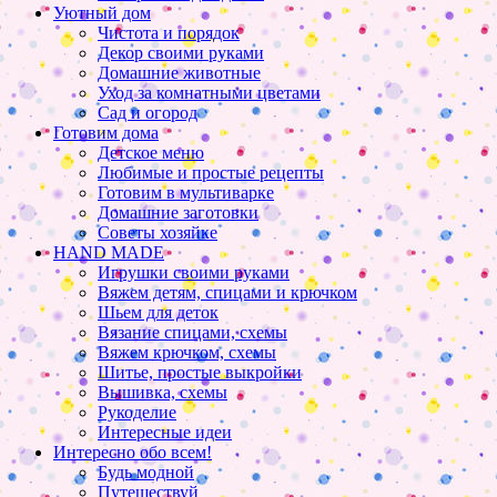
Уютный дом
Чистота и порядок
Декор своими руками
Домашние животные
Уход за комнатными цветами
Сад и огород
Готовим дома
Детское меню
Любимые и простые рецепты
Готовим в мультиварке
Домашние заготовки
Советы хозяйке
HAND MADE
Игрушки своими руками
Вяжем детям, спицами и крючком
Шьем для деток
Вязание спицами, схемы
Вяжем крючком, схемы
Шитье, простые выкройки
Вышивка, схемы
Рукоделие
Интересные идеи
Интересно обо всем!
Будь модной
Путешествуй