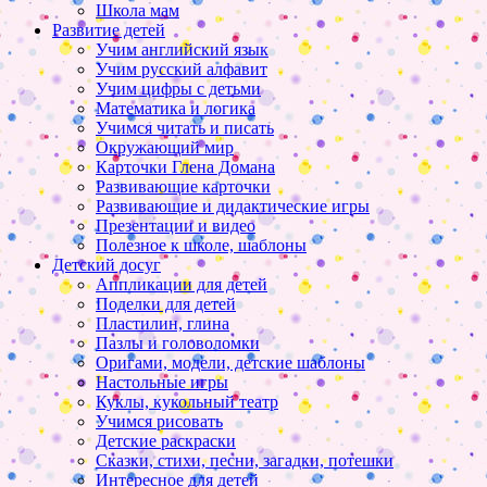
Школа мам
Развитие детей
Учим английский язык
Учим русский алфавит
Учим цифры с детьми
Математика и логика
Учимся читать и писать
Окружающий мир
Карточки Глена Домана
Развивающие карточки
Развивающие и дидактические игры
Презентации и видео
Полезное к школе, шаблоны
Детский досуг
Аппликации для детей
Поделки для детей
Пластилин, глина
Пазлы и головоломки
Оригами, модели, детские шаблоны
Настольные игры
Куклы, кукольный театр
Учимся рисовать
Детские раскраски
Сказки, стихи, песни, загадки, потешки
Интересное для детей