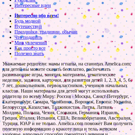
Интересные идеи
Интересно обо всем!
Будь модной
Путешествуй
Праздники, традиции, обычаи
Что подарить
Мир увлечений
Как просто все
Полезно знать
Уважаемые родители: мамы и папы, на станицах Amelica.com,
для детей вы можете скачать бесплатно, распечатать
развивающие игры, занятия, материалы, тематические
недельки, задания, карточки, для развития детей 1, 2, 3, 4, 5, 6,
7 лет, дошкольников, первоклассников, учеников начальных
классов. Наши материалы для детей могут использовать
родители по всему Миру: Россия - Москва, Санкт-Петербург,
Екатеринбург, Самара, Челябинск, Воронеж, Европа: Украина,
Белоруссия, Казахстан, Таджикистан, Литва, Латвия,
Молдова, Польша, Чехия, Словакия, Германия, Израиль,
Греция, Италия, Испания, США, Великобритания, Австралия,
Турция, ЮАР и не только. Amelica.com поможет Вам получить
полезную информацию о красоте лица и тела, женском
здоровье, народных способах (рецептах) лечения и