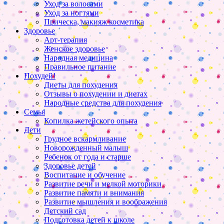
Уход за волосами
Уход за ногтями
Прическа, макияж косметика
Здоровье
Арт-терапия
Женское здоровье
Народная медицина
Правильное питание
Похудей!
Диеты для похудения
Отзывы о похудении и диетах
Народные средства для похудения
Семья
Копилка жетейского опыта
Дети
Грудное вскармливание
Новорожденный малыш
Ребенок от года и старше
Здоровье детей
Воспитание и обучение
Развитие речи и мелкой моторики
Развитие памяти и внимания
Развитие мышления и воображения
Детский сад
Подготовка детей к школе