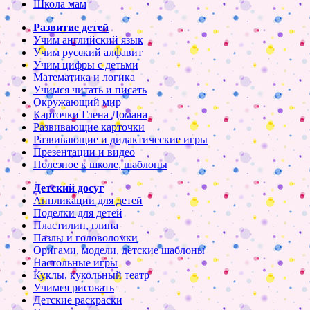
Школа мам
Развитие детей
Учим английский язык
Учим русский алфавит
Учим цифры с детьми
Математика и логика
Учимся читать и писать
Окружающий мир
Карточки Глена Домана
Развивающие карточки
Развивающие и дидактические игры
Презентации и видео
Полезное к школе, шаблоны
Детский досуг
Аппликации для детей
Поделки для детей
Пластилин, глина
Пазлы и головоломки
Оригами, модели, детские шаблоны
Настольные игры
Куклы, кукольный театр
Учимся рисовать
Детские раскраски