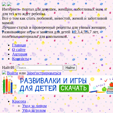
Интернет - портал для девушек, женщин, заботливых мам, и
для тех кто ждет ребенка.
Все о том как стать любимой, невестой, женой и заботливой
мамой.
Лучшие статьи и проверенные рецепты для умных женщин.
Развивающие игры и занятия для детей 1,2,3,4,5,6,7 лет,
полезные материалы для школьников.
Главная
О сайте
Авторам
Контакты
НайтИ:
Войти
или
Зарегистрироваться
Красота
Уход за лицом
Уход за телом