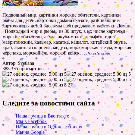
Подводный мир, картинки морские обитатели, картинки
рыбы для детей, карточки домана скачать, развивающие
карточки для детей Здесь мы вам предлагаем карточки Домана
«Подводный мир и рыбы» из 30 штук, в их числе карточки:
морские обитатели, акула, акула-молот, дельфин, идол
мавританский, кальмар, касатка, кашалот, китайский окунь,
краб, львиная скарпена, медуза, морж,морская звезда, морская
черепаха, морской ёж, морской конек,
…
Читать далее
Автор: Svetlana
388 335 просмотров
27
Следите за новостями сайта
Наша группа в Вконтакте
Мы в Facebook
Наша группа в Одноклассниках
Мы на Google+