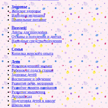
Здоровье
Женское здоровье
Народная медицина
Правильное питание
Похудей!
Диеты для похудения
Отзывы о похудении и диетах
Народные средства похудения
Семья
Копилка женского опыта
Дети
Новорожденный малыш
Ребенок от года и старше
Здоровье детей
Воспитание и обучение
Развитие речи, моторики
Развитие памяти,внимания
Развитие мышления
Детский сад
Подготовка детей к школе
Школа мам