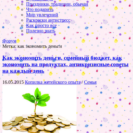
Праздники, традиции, обычаи
Что подарить
Мир увлечений
Раскраски антистресс
Как просто все
Полезно знать
Форум
Метка:
как экономить деньги
Как экономить деньги, семейный бюджет, как
экономить на продуктах, антикризисные советы
на каждый день
16.05.2015
Копилка жетейского опыта
/
Семья