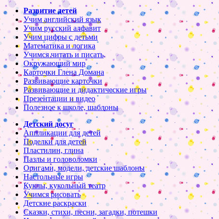
Развитие детей
Учим английский язык
Учим русский алфавит
Учим цифры с детьми
Математика и логика
Учимся читать и писать
Окружающий мир
Карточки Глена Домана
Развивающие карточки
Развивающие и дидактические игры
Презентации и видео
Полезное к школе, шаблоны
Детский досуг
Аппликации для детей
Поделки для детей
Пластилин, глина
Пазлы и головоломки
Оригами, модели, детские шаблоны
Настольные игры
Куклы, кукольный театр
Учимся рисовать
Детские раскраски
Сказки, стихи, песни, загадки, потешки