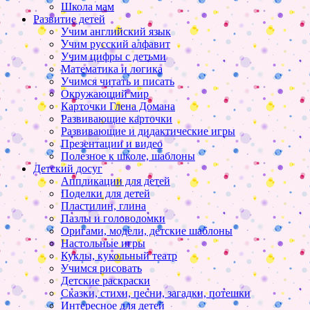
Школа мам
Развитие детей
Учим английский язык
Учим русский алфавит
Учим цифры с детьми
Математика и логика
Учимся читать и писать
Окружающий мир
Карточки Глена Домана
Развивающие карточки
Развивающие и дидактические игры
Презентации и видео
Полезное к школе, шаблоны
Детский досуг
Аппликации для детей
Поделки для детей
Пластилин, глина
Пазлы и головоломки
Оригами, модели, детские шаблоны
Настольные игры
Куклы, кукольный театр
Учимся рисовать
Детские раскраски
Сказки, стихи, песни, загадки, потешки
Интересное для детей