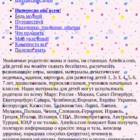
Интересно обо всем!
Будь модной
Путешествуй
Праздники, традиции, обычаи
Что подарить
Мир увлечений
Как просто все
Полезно знать
Уважаемые родители: мамы и папы, на станицах Amelica.com,
для детей вы можете скачать бесплатно, распечатать
развивающие игры, занятия, материалы, тематические
недельки, задания, карточки, для развития детей 1, 2, 3, 4, 5, 6,
7 лет, дошкольников, первоклассников, учеников начальных
классов. Наши материалы для детей могут использовать
родители по всему Миру: Россия - Москва, Санкт-Петербург,
Екатеринбург, Самара, Челябинск, Воронеж, Европа: Украина,
Белоруссия, Казахстан, Таджикистан, Литва, Латвия,
Молдова, Польша, Чехия, Словакия, Германия, Израиль,
Греция, Италия, Испания, США, Великобритания, Австралия,
Турция, ЮАР и не только. Amelica.com поможет Вам получить
полезную информацию о красоте лица и тела, женском
здоровье, народных способах (рецептах) лечения и
оздоровления организма, беременности и родах, правильном