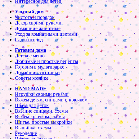
Интересное для детей
Уютный дом
Чистота и порядок
Декор своими руками
Домашние животные
Уход за комнатными цветами
Сад и огород
Готовим дома
Детское меню
Любимые и простые рецепты
Готовим в мультиварке
Домашние заготовки
Советы хозяйке
HAND MADE
Игрушки своими руками
Вяжем детям, спицами и крючком
Шьем для деток
Вязание спицами, схемы
Вяжем крючком, схемы
Шитье, простые выкройки
Вышивка, схемы
Рукоделие
Интересные идеи