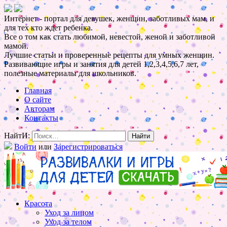
Интернет - портал для девушек, женщин, заботливых мам, и
для тех кто ждет ребенка.
Все о том как стать любимой, невестой, женой и заботливой
мамой.
Лучшие статьи и проверенные рецепты для умных женщин.
Развивающие игры и занятия для детей 1,2,3,4,5,6,7 лет,
полезные материалы для школьников.
Главная
О сайте
Авторам
Контакты
НайтИ:
Войти
или
Зарегистрироваться
Красота
Уход за лицом
Уход за телом