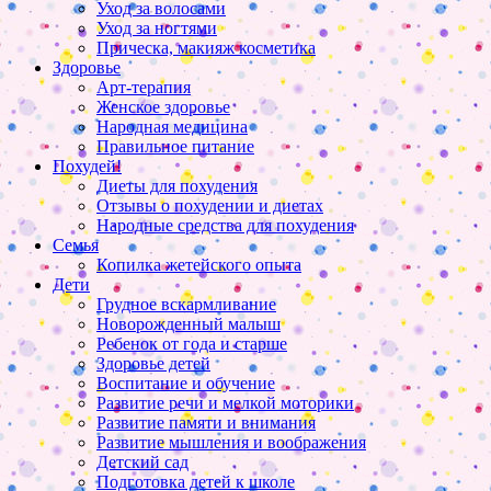
Уход за волосами
Уход за ногтями
Прическа, макияж косметика
Здоровье
Арт-терапия
Женское здоровье
Народная медицина
Правильное питание
Похудей!
Диеты для похудения
Отзывы о похудении и диетах
Народные средства для похудения
Семья
Копилка жетейского опыта
Дети
Грудное вскармливание
Новорожденный малыш
Ребенок от года и старше
Здоровье детей
Воспитание и обучение
Развитие речи и мелкой моторики
Развитие памяти и внимания
Развитие мышления и воображения
Детский сад
Подготовка детей к школе