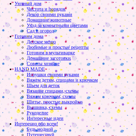
Уютный дом
Чистота и порядок
Декор своими руками
Домашние животные
Уход за комнатными цветами
Сад и огород
Готовим дома
Детское меню
Любимые и простые рецепты
Готовим в мультиварке
Домашние заготовки
Советы хозяйке
HAND MADE
Игрушки своими руками
Вяжем детям, спицами и крючком
Шьем для деток
Вязание спицами, схемы
Вяжем крючком, схемы
Шитье, простые выкройки
Вышивка, схемы
Рукоделие
Интересные идеи
Интересно обо всем!
Будь модной
Путешествуй