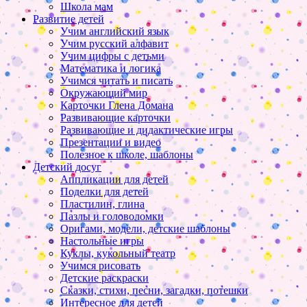
Школа мам
Развитие детей
Учим английский язык
Учим русский алфавит
Учим цифры с детьми
Математика и логика
Учимся читать и писать
Окружающий мир
Карточки Глена Домана
Развивающие карточки
Развивающие и дидактические игры
Презентации и видео
Полезное к школе, шаблоны
Детский досуг
Аппликации для детей
Поделки для детей
Пластилин, глина
Пазлы и головоломки
Оригами, модели, детские шаблоны
Настольные игры
Куклы, кукольный театр
Учимся рисовать
Детские раскраски
Сказки, стихи, песни, загадки, потешки
Интересное для детей