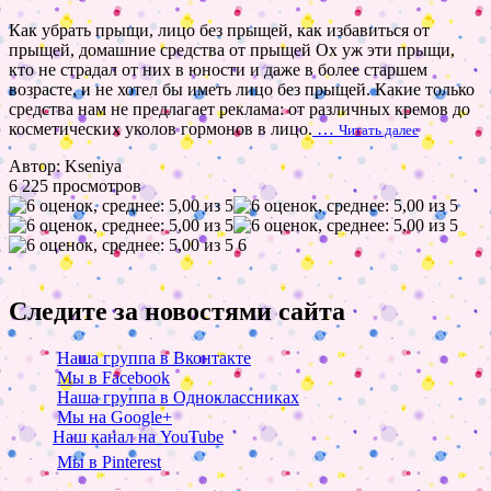
Как убрать прыщи, лицо без прыщей, как избавиться от
прыщей, домашние средства от прыщей Ох уж эти прыщи,
кто не страдал от них в юности и даже в более старшем
возрасте, и не хотел бы иметь лицо без прыщей. Какие только
средства нам не предлагает реклама: от различных кремов до
косметических уколов гормонов в лицо.
…
Читать далее
Автор: Kseniya
6 225 просмотров
6
Следите за новостями сайта
Наша группа в Вконтакте
Мы в Facebook
Наша группа в Одноклассниках
Мы на Google+
Наш канал на YouTube
Мы в Pinterest