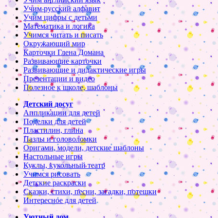
Учим русский алфавит
Учим цифры с детьми
Математика и логика
Учимся читать и писать
Окружающий мир
Карточки Глена Домана
Развивающие карточки
Развивающие и дидактические игры
Презентации и видео
Полезное к школе, шаблоны
Детский досуг
Аппликации для детей
Поделки для детей
Пластилин, глина
Пазлы и головоломки
Оригами, модели, детские шаблоны
Настольные игры
Куклы, кукольный театр
Учимся рисовать
Детские раскраски
Сказки, стихи, песни, загадки, потешки
Интересное для детей
Уютный дом