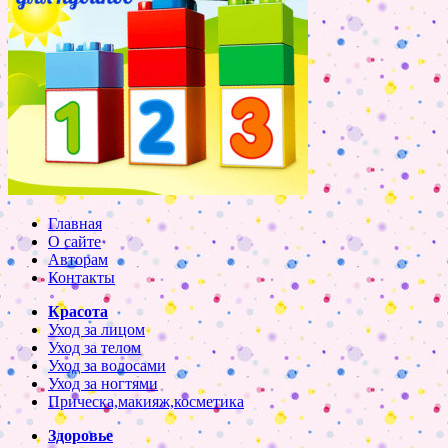
Главная
О сайте
Авторам
Контакты
Красота
Уход за лицом
Уход за телом
Уход за волосами
Уход за ногтями
Прическа,макияж,косметика
Здоровье