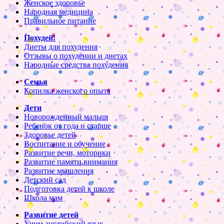
Женское здоровье
Народная медицина
Правильное питание
Похудей!
Диеты для похудения
Отзывы о похудении и диетах
Народные средства похудения
Семья
Копилка женского опыта
Дети
Новорожденный малыш
Ребенок от года и старше
Здоровье детей
Воспитание и обучение
Развитие речи, моторики
Развитие памяти,внимания
Развитие мышления
Детский сад
Подготовка детей к школе
Школа мам
Развитие детей
Учим английский язык