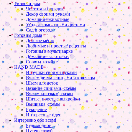
Уютный дом
Чистота и порядок
Декор своими руками
Домашние животные
Уход за комнатными цветами
Сад и огород
Готовим дома
Детское меню
Любимые и простые рецепты
Готовим в мультиварке
Домашние заготовки
Советы хозяйке
HAND MADE
Игрушки своими руками
Вяжем детям, спицами и крючком
Шьем для деток
Вязание спицами, схемы
Вяжем крючком, схемы
Шитье, простые выкройки
Вышивка, схемы
Рукоделие
Интересные идеи
Интересно обо всем!
Будь модной
Путешествуй