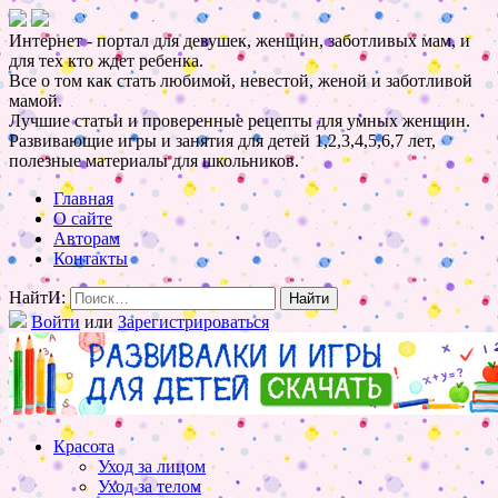
Интернет - портал для девушек, женщин, заботливых мам, и
для тех кто ждет ребенка.
Все о том как стать любимой, невестой, женой и заботливой
мамой.
Лучшие статьи и проверенные рецепты для умных женщин.
Развивающие игры и занятия для детей 1,2,3,4,5,6,7 лет,
полезные материалы для школьников.
Главная
О сайте
Авторам
Контакты
НайтИ:
Войти
или
Зарегистрироваться
Красота
Уход за лицом
Уход за телом