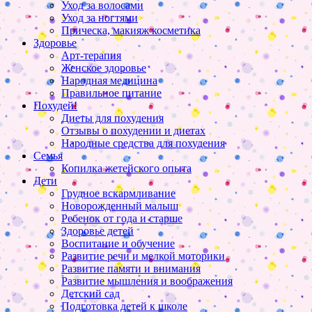
Уход за волосами
Уход за ногтями
Прическа, макияж косметика
Здоровье
Арт-терапия
Женское здоровье
Народная медицина
Правильное питание
Похудей!
Диеты для похудения
Отзывы о похудении и диетах
Народные средства для похудения
Семья
Копилка жетейского опыта
Дети
Грудное вскармливание
Новорожденный малыш
Ребенок от года и старше
Здоровье детей
Воспитание и обучение
Развитие речи и мелкой моторики
Развитие памяти и внимания
Развитие мышления и воображения
Детский сад
Подготовка детей к школе