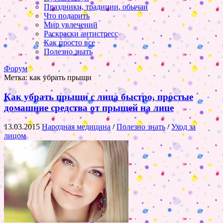
Праздники, традиции, обычаи
Что подарить
Мир увлечений
Раскраски антистресс
Как просто все
Полезно знать
Форум
Метка:
как убрать прыщи
Как убрать прыщи с лица быстро, простые
домашние средства от прыщей на лице
13.03.2015
Народная медицина
/
Полезно знать
/
Уход за
лицом