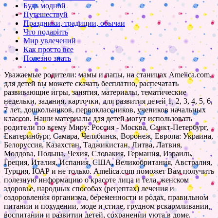
Будь модной
Путешествуй
Праздники, традиции, обычаи
Что подарить
Мир увлечений
Как просто все
Полезно знать
Уважаемые родители: мамы и папы, на станицах Amelica.com,
для детей вы можете скачать бесплатно, распечатать
развивающие игры, занятия, материалы, тематические
недельки, задания, карточки, для развития детей 1, 2, 3, 4, 5, 6,
7 лет, дошкольников, первоклассников, учеников начальных
классов. Наши материалы для детей могут использовать
родители по всему Миру: Россия - Москва, Санкт-Петербург,
Екатеринбург, Самара, Челябинск, Воронеж, Европа: Украина,
Белоруссия, Казахстан, Таджикистан, Литва, Латвия,
Молдова, Польша, Чехия, Словакия, Германия, Израиль,
Греция, Италия, Испания, США, Великобритания, Австралия,
Турция, ЮАР и не только. Amelica.com поможет Вам получить
полезную информацию о красоте лица и тела, женском
здоровье, народных способах (рецептах) лечения и
оздоровления организма, беременности и родах, правильном
питании и похудении, моде и стиле, грудном вскармливании,
воспитании и развитии детей, сохранении уюта в доме,