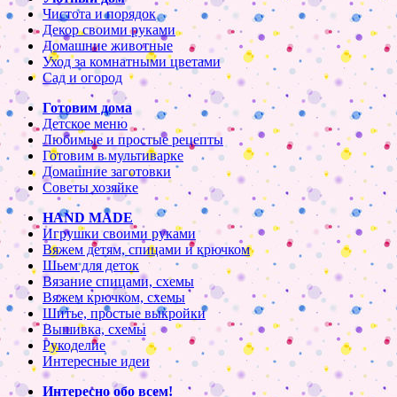
Чистота и порядок
Декор своими руками
Домашние животные
Уход за комнатными цветами
Сад и огород
Готовим дома
Детское меню
Любимые и простые рецепты
Готовим в мультиварке
Домашние заготовки
Советы хозяйке
HAND MADE
Игрушки своими руками
Вяжем детям, спицами и крючком
Шьем для деток
Вязание спицами, схемы
Вяжем крючком, схемы
Шитье, простые выкройки
Вышивка, схемы
Рукоделие
Интересные идеи
Интересно обо всем!