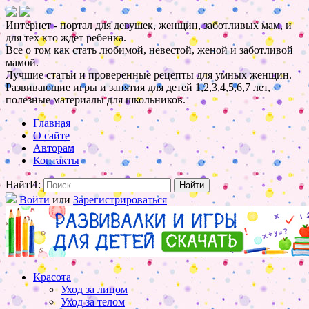
Интернет - портал для девушек, женщин, заботливых мам, и
для тех кто ждет ребенка.
Все о том как стать любимой, невестой, женой и заботливой
мамой.
Лучшие статьи и проверенные рецепты для умных женщин.
Развивающие игры и занятия для детей 1,2,3,4,5,6,7 лет,
полезные материалы для школьников.
Главная
О сайте
Авторам
Контакты
НайтИ:
Войти
или
Зарегистрироваться
Красота
Уход за лицом
Уход за телом