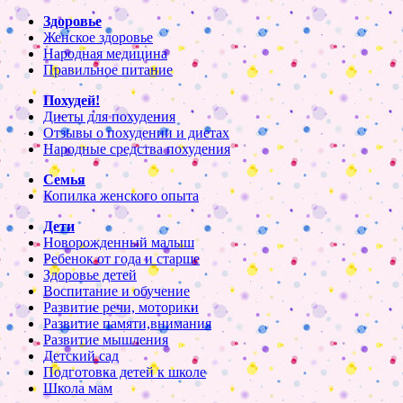
Здоровье
Женское здоровье
Народная медицина
Правильное питание
Похудей!
Диеты для похудения
Отзывы о похудении и диетах
Народные средства похудения
Семья
Копилка женского опыта
Дети
Новорожденный малыш
Ребенок от года и старше
Здоровье детей
Воспитание и обучение
Развитие речи, моторики
Развитие памяти,внимания
Развитие мышления
Детский сад
Подготовка детей к школе
Школа мам