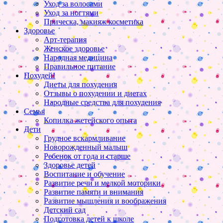
Уход за волосами
Уход за ногтями
Прическа, макияж косметика
Здоровье
Арт-терапия
Женское здоровье
Народная медицина
Правильное питание
Похудей!
Диеты для похудения
Отзывы о похудении и диетах
Народные средства для похудения
Семья
Копилка жетейского опыта
Дети
Грудное вскармливание
Новорожденный малыш
Ребенок от года и старше
Здоровье детей
Воспитание и обучение
Развитие речи и мелкой моторики
Развитие памяти и внимания
Развитие мышления и воображения
Детский сад
Подготовка детей к школе