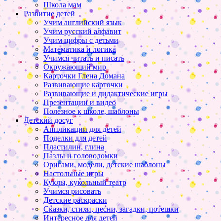
Школа мам
Развитие детей
Учим английский язык
Учим русский алфавит
Учим цифры с детьми
Математика и логика
Учимся читать и писать
Окружающий мир
Карточки Глена Домана
Развивающие карточки
Развивающие и дидактические игры
Презентации и видео
Полезное к школе, шаблоны
Детский досуг
Аппликации для детей
Поделки для детей
Пластилин, глина
Пазлы и головоломки
Оригами, модели, детские шаблоны
Настольные игры
Куклы, кукольный театр
Учимся рисовать
Детские раскраски
Сказки, стихи, песни, загадки, потешки
Интересное для детей