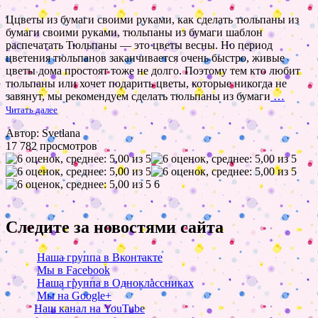
Ццветы из бумаги своими руками, как сделать тюльпаны из
бумаги своими руками, тюльпаны из бумаги шаблон
распечатать Тюльпаны — это цветы весны. Но период
цветения тюльпанов заканчивается очень быстро, живые
цветы дома простоят тоже не долго. Поэтому тем кто любит
тюльпаны или хочет подарить цветы, которые никогда не
завянут, мы рекомендуем сделать тюльпаны из бумаги
…
Читать далее
Автор: Svetlana
17 782 просмотров
6
Следите за новостями сайта
Наша группа в Вконтакте
Мы в Facebook
Наша группа в Одноклассниках
Мы на Google+
Наш канал на YouTube