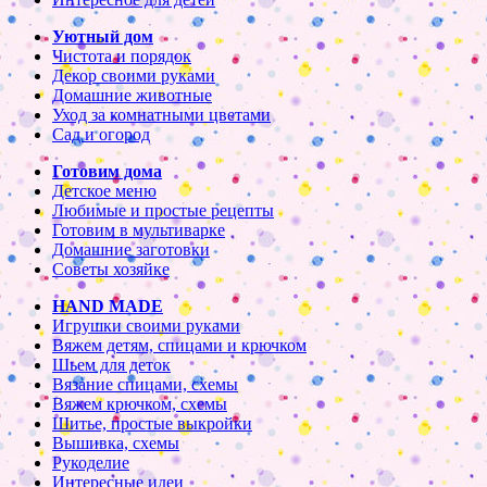
Уютный дом
Чистота и порядок
Декор своими руками
Домашние животные
Уход за комнатными цветами
Сад и огород
Готовим дома
Детское меню
Любимые и простые рецепты
Готовим в мультиварке
Домашние заготовки
Советы хозяйке
HAND MADE
Игрушки своими руками
Вяжем детям, спицами и крючком
Шьем для деток
Вязание спицами, схемы
Вяжем крючком, схемы
Шитье, простые выкройки
Вышивка, схемы
Рукоделие
Интересные идеи