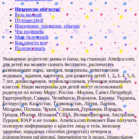
Интересно обо всем!
Будь модной
Путешествуй
Праздники, традиции, обычаи
Что подарить
Мир увлечений
Как просто все
Полезно знать
Уважаемые родители: мамы и папы, на станицах Amelica.com,
для детей вы можете скачать бесплатно, распечатать
развивающие игры, занятия, материалы, тематические
недельки, задания, карточки, для развития детей 1, 2, 3, 4, 5, 6,
7 лет, дошкольников, первоклассников, учеников начальных
классов. Наши материалы для детей могут использовать
родители по всему Миру: Россия - Москва, Санкт-Петербург,
Екатеринбург, Самара, Челябинск, Воронеж, Европа: Украина,
Белоруссия, Казахстан, Таджикистан, Литва, Латвия,
Молдова, Польша, Чехия, Словакия, Германия, Израиль,
Греция, Италия, Испания, США, Великобритания, Австралия,
Турция, ЮАР и не только. Amelica.com поможет Вам получить
полезную информацию о красоте лица и тела, женском
здоровье, народных способах (рецептах) лечения и
оздоровления организма, беременности и родах, правильном