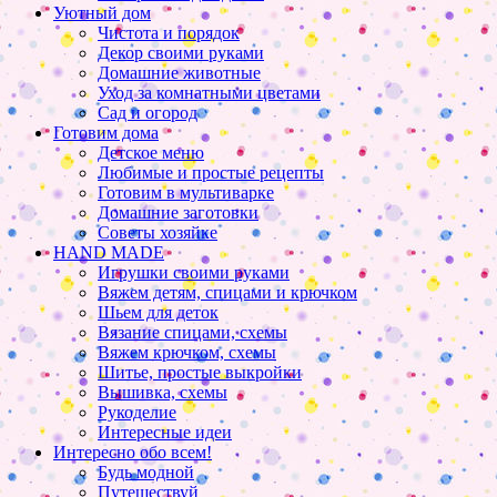
Уютный дом
Чистота и порядок
Декор своими руками
Домашние животные
Уход за комнатными цветами
Сад и огород
Готовим дома
Детское меню
Любимые и простые рецепты
Готовим в мультиварке
Домашние заготовки
Советы хозяйке
HAND MADE
Игрушки своими руками
Вяжем детям, спицами и крючком
Шьем для деток
Вязание спицами, схемы
Вяжем крючком, схемы
Шитье, простые выкройки
Вышивка, схемы
Рукоделие
Интересные идеи
Интересно обо всем!
Будь модной
Путешествуй