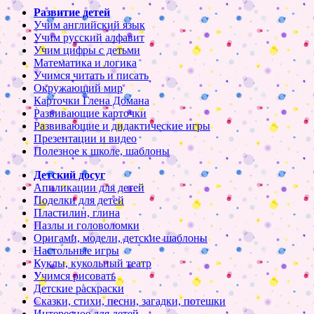
Развитие детей
Учим английский язык
Учим русский алфавит
Учим цифры с детьми
Математика и логика
Учимся читать и писать
Окружающий мир
Карточки Глена Домана
Развивающие карточки
Развивающие и дидактические игры
Презентации и видео
Полезное к школе, шаблоны
Детский досуг
Аппликации для детей
Поделки для детей
Пластилин, глина
Пазлы и головоломки
Оригами, модели, детские шаблоны
Настольные игры
Куклы, кукольный театр
Учимся рисовать
Детские раскраски
Сказки, стихи, песни, загадки, потешки
Интересное для детей