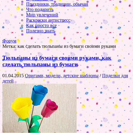
Праздники, традиции, обычаи
Что подарить
Мир увлечений
Раскраски антистресс
Как просто все
Полезно знать
Форум
Метка:
как сделать тюльпаны из бумаги своими руками
Тюльпаны из бумаги своими руками, как
сделать тюльпаны из бумаги
01.04.2015
Оригами, модели, детские шаблоны
/
Поделки для
детей