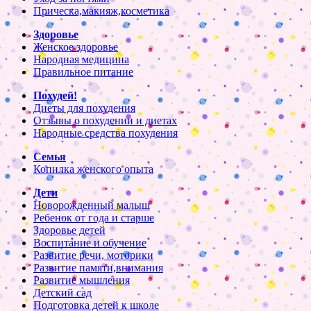
Прическа,макияж,косметика
Здоровье
Женское здоровье
Народная медицина
Правильное питание
Похудей!
Диеты для похудения
Отзывы о похудении и диетах
Народные средства похудения
Семья
Копилка женского опыта
Дети
Новорожденный малыш
Ребенок от года и старше
Здоровье детей
Воспитание и обучение
Развитие речи, моторики
Развитие памяти,внимания
Развитие мышления
Детский сад
Подготовка детей к школе