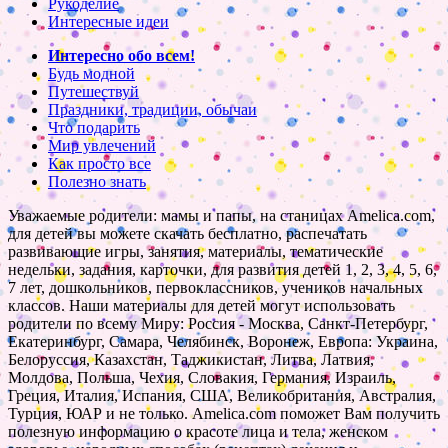
Рукоделие
Интересные идеи
Интересно обо всем!
Будь модной
Путешествуй
Праздники, традиции, обычаи
Что подарить
Мир увлечений
Как просто все
Полезно знать
Уважаемые родители: мамы и папы, на станицах Amelica.com,
для детей вы можете скачать бесплатно, распечатать
развивающие игры, занятия, материалы, тематические
недельки, задания, карточки, для развития детей 1, 2, 3, 4, 5, 6,
7 лет, дошкольников, первоклассников, учеников начальных
классов. Наши материалы для детей могут использовать
родители по всему Миру: Россия - Москва, Санкт-Петербург,
Екатеринбург, Самара, Челябинск, Воронеж, Европа: Украина,
Белоруссия, Казахстан, Таджикистан, Литва, Латвия,
Молдова, Польша, Чехия, Словакия, Германия, Израиль,
Греция, Италия, Испания, США, Великобритания, Австралия,
Турция, ЮАР и не только. Amelica.com поможет Вам получить
полезную информацию о красоте лица и тела, женском