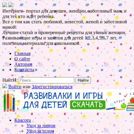
Интернет - портал для девушек, женщин, заботливых мам, и
для тех кто ждет ребенка.
Все о том как стать любимой, невестой, женой и заботливой
мамой.
Лучшие статьи и проверенные рецепты для умных женщин.
Развивающие игры и занятия для детей 1,2,3,4,5,6,7 лет,
полезные материалы для школьников.
Главная
О сайте
Авторам
Контакты
НайтИ:
Войти
или
Зарегистрироваться
Красота
Уход за лицом
Уход за телом