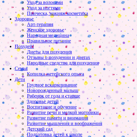
Уход за волосами
Уход за ногтями
Прическа, макияж косметика
Здоровье
Арт-терапия
Женское здоровье
Народная медицина
Правильное питание
Похудей!
Диеты для похудения
Отзывы о похудении и диетах
Народные средства для похудения
Семья
Копилка жетейского опыта
Дети
Грудное вскармливание
Новорожденный малыш
Ребенок от года и старше
Здоровье детей
Воспитание и обучение
Развитие речи и мелкой моторики
Развитие памяти и внимания
Развитие мышления и воображения
Детский сад
Подготовка детей к школе