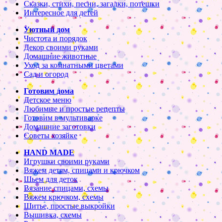
Сказки, стихи, песни, загадки, потешки
Интересное для детей
Уютный дом
Чистота и порядок
Декор своими руками
Домашние животные
Уход за комнатными цветами
Сад и огород
Готовим дома
Детское меню
Любимые и простые рецепты
Готовим в мультиварке
Домашние заготовки
Советы хозяйке
HAND MADE
Игрушки своими руками
Вяжем детям, спицами и крючком
Шьем для деток
Вязание спицами, схемы
Вяжем крючком, схемы
Шитье, простые выкройки
Вышивка, схемы