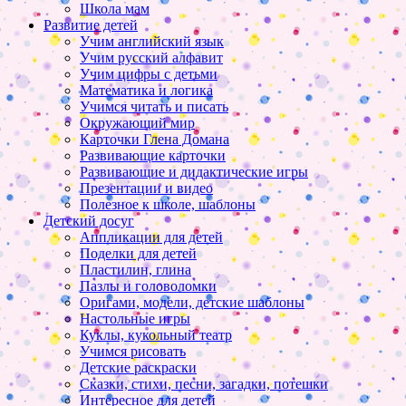
Школа мам
Развитие детей
Учим английский язык
Учим русский алфавит
Учим цифры с детьми
Математика и логика
Учимся читать и писать
Окружающий мир
Карточки Глена Домана
Развивающие карточки
Развивающие и дидактические игры
Презентации и видео
Полезное к школе, шаблоны
Детский досуг
Аппликации для детей
Поделки для детей
Пластилин, глина
Пазлы и головоломки
Оригами, модели, детские шаблоны
Настольные игры
Куклы, кукольный театр
Учимся рисовать
Детские раскраски
Сказки, стихи, песни, загадки, потешки
Интересное для детей