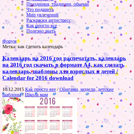
Праздники, традиции, обычаи
Что подарить
Мир увлечений
Раскраски антистресс
Как просто все
Полезно знать
Форум
Метка:
как сделать календарь
Календарь на 2016 год распечатать, календарь
на 2016 год скачать в формате А4, как сделать
календарь, шаблоны для взрослых и детей /
Calendar for 2016 download
10.12.2015
Как просто все
/
Оригами, модели, детские
шаблоны
/
Школа мам