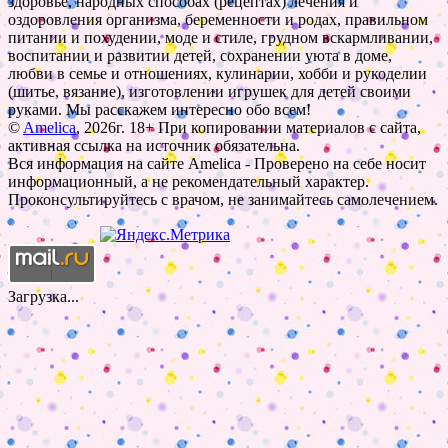
здоровье, народных способах (рецептах) лечения и
оздоровления организма, беременности и родах, правильном
питании и похудении, моде и стиле, грудном вскармливании,
воспитании и развитии детей, сохранении уюта в доме,
любви в семье и отношениях, кулинарии, хобби и рукоделии
(шитье, вязание), изготовлении игрушек для детей своими
руками. Мы расскажем интересно обо всем!
©
Amelica
, 2026г. 18+ При копировании материалов с сайта,
активная ссылка на источник обязательна.
Вся информация на сайте Amelica - Проверено на себе носит
информационный, а не рекомендательный характер.
Проконсультируйтесь с врачом, не занимайтесь самолечением.
Загрузка...