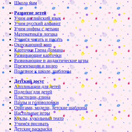
Школа мам
Развитие детей
Учим английский язык
Учим русский алфавит
Учим цифры с детьми
Математика и логика
Учимся читать и писать
Окружающий мир
Карточки Глена Домана
Развивающие карточки
Развивающие и дидактические игры
Презентации и видео
Полезное к школе, шаблоны
Детский досуг
Аппликации для детей
Поделки для детей
Пластилин, глина
Пазлы и головоломки
Оригами, модели, детские шаблоны
Настольные игры
Куклы, кукольный театр
Учимся рисовать
Детские раскраски