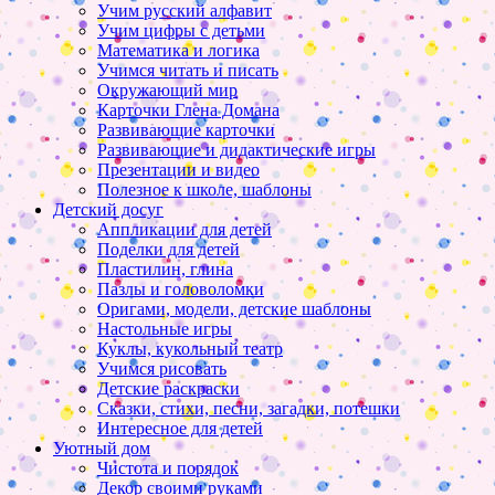
Учим русский алфавит
Учим цифры с детьми
Математика и логика
Учимся читать и писать
Окружающий мир
Карточки Глена Домана
Развивающие карточки
Развивающие и дидактические игры
Презентации и видео
Полезное к школе, шаблоны
Детский досуг
Аппликации для детей
Поделки для детей
Пластилин, глина
Пазлы и головоломки
Оригами, модели, детские шаблоны
Настольные игры
Куклы, кукольный театр
Учимся рисовать
Детские раскраски
Сказки, стихи, песни, загадки, потешки
Интересное для детей
Уютный дом
Чистота и порядок
Декор своими руками