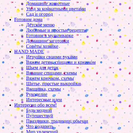
Домашние животные
Уход за комнатными цветами
Сад и огород
Готовим дома
Детское меню
Любимые и простые рецепты
Готовим в мультиварке
Домашние заготовки
Советы хозяйке
HAND MADE
Игрушки своими руками
Вяжем детям, спицами и крючком
Шьем для деток
Вязание спицами, схемы
Вяжем крючком, схемы
Шитье, простые выкройки
Вышивка, схемы
Рукоделие
Интересные идеи
Интересно обо всем!
Будь модной
Путешествуй
Праздники, традиции, обычаи
Что подарить
Мир увлечений