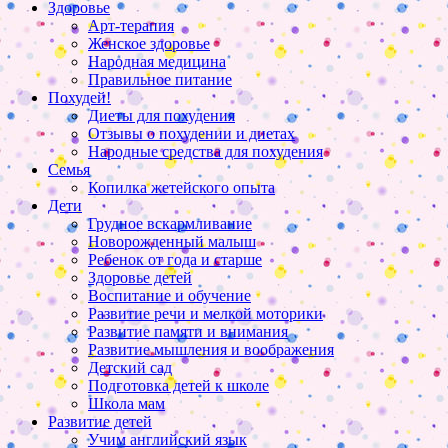
Здоровье
Арт-терапия
Женское здоровье
Народная медицина
Правильное питание
Похудей!
Диеты для похудения
Отзывы о похудении и диетах
Народные средства для похудения
Семья
Копилка жетейского опыта
Дети
Грудное вскармливание
Новорожденный малыш
Ребенок от года и старше
Здоровье детей
Воспитание и обучение
Развитие речи и мелкой моторики
Развитие памяти и внимания
Развитие мышления и воображения
Детский сад
Подготовка детей к школе
Школа мам
Развитие детей
Учим английский язык