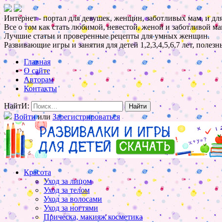
Интернет - портал для девушек, женщин, заботливых мам, и для
Все о том как стать любимой, невестой, женой и заботливой ма
Лучшие статьи и проверенные рецепты для умных женщин.
Развивающие игры и занятия для детей 1,2,3,4,5,6,7 лет, полез
Главная
О сайте
Авторам
Контакты
НайтИ:
Войти
или
Зарегистрироваться
Красота
Уход за лицом
Уход за телом
Уход за волосами
Уход за ногтями
Прическа, макияж косметика