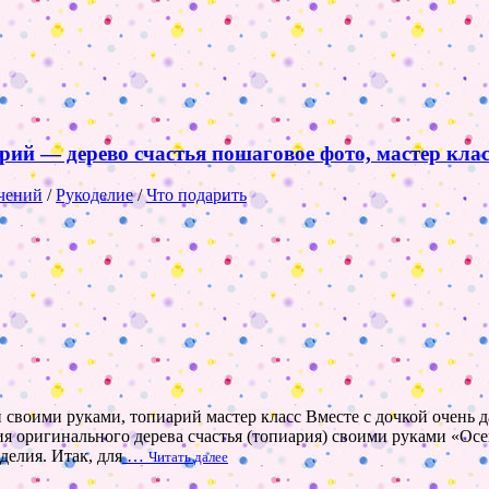
рий — дерево счастья пошаговое фото, мастер клас
чений
/
Рукоделие
/
Что подарить
й своими руками, топиарий мастер класс Вместе с дочкой очень 
ия оригинального дерева счастья (топиария) своими руками «Ос
делия. Итак, для
…
Читать далее