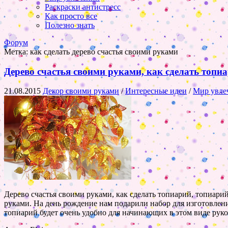
Раскраски антистресс
Как просто все
Полезно знать
Форум
Метка:
как сделать дерево счастья своими руками
Дерево счастья своими руками, как сделать топиа
21.08.2015
Декор своими руками
/
Интересные идеи
/
Мир увле
Дерево счастья своими руками, как сделать топиарий, топиари
руками. На день рождение нам подарили набор для изготовлен
топиарий будет очень удобно для начинающих в этом виде руко