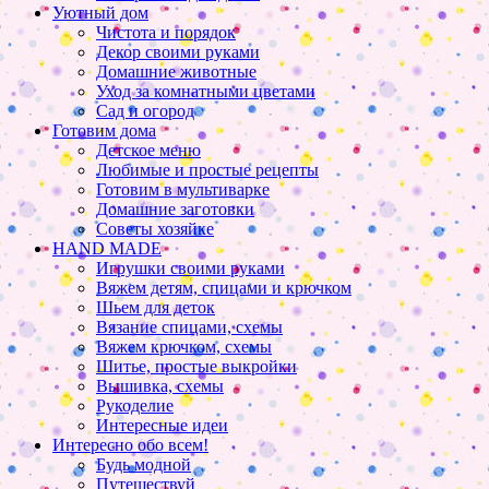
Уютный дом
Чистота и порядок
Декор своими руками
Домашние животные
Уход за комнатными цветами
Сад и огород
Готовим дома
Детское меню
Любимые и простые рецепты
Готовим в мультиварке
Домашние заготовки
Советы хозяйке
HAND MADE
Игрушки своими руками
Вяжем детям, спицами и крючком
Шьем для деток
Вязание спицами, схемы
Вяжем крючком, схемы
Шитье, простые выкройки
Вышивка, схемы
Рукоделие
Интересные идеи
Интересно обо всем!
Будь модной
Путешествуй