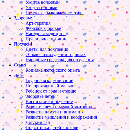
Уход за волосами
Уход за ногтями
Прическа, макияж косметика
Здоровье
Арт-терапия
Женское здоровье
Народная медицина
Правильное питание
Похудей!
Диеты для похудения
Отзывы о похудении и диетах
Народные средства для похудения
Семья
Копилка жетейского опыта
Дети
Грудное вскармливание
Новорожденный малыш
Ребенок от года и старше
Здоровье детей
Воспитание и обучение
Развитие речи и мелкой моторики
Развитие памяти и внимания
Развитие мышления и воображения
Детский сад
Подготовка детей к школе