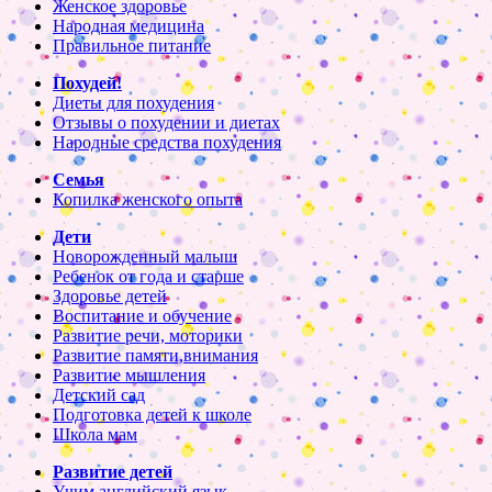
Женское здоровье
Народная медицина
Правильное питание
Похудей!
Диеты для похудения
Отзывы о похудении и диетах
Народные средства похудения
Семья
Копилка женского опыта
Дети
Новорожденный малыш
Ребенок от года и старше
Здоровье детей
Воспитание и обучение
Развитие речи, моторики
Развитие памяти,внимания
Развитие мышления
Детский сад
Подготовка детей к школе
Школа мам
Развитие детей
Учим английский язык