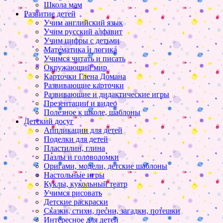
Школа мам
Развитие детей
Учим английский язык
Учим русский алфавит
Учим цифры с детьми
Математика и логика
Учимся читать и писать
Окружающий мир
Карточки Глена Домана
Развивающие карточки
Развивающие и дидактические игры
Презентации и видео
Полезное к школе, шаблоны
Детский досуг
Аппликации для детей
Поделки для детей
Пластилин, глина
Пазлы и головоломки
Оригами, модели, детские шаблоны
Настольные игры
Куклы, кукольный театр
Учимся рисовать
Детские раскраски
Сказки, стихи, песни, загадки, потешки
Интересное для детей