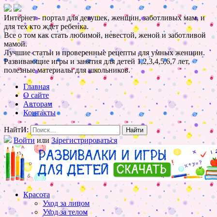
Интернет - портал для девушек, женщин, заботливых мам, и
для тех кто ждет ребенка.
Все о том как стать любимой, невестой, женой и заботливой
мамой.
Лучшие статьи и проверенные рецепты для умных женщин.
Развивающие игры и занятия для детей 1,2,3,4,5,6,7 лет,
полезные материалы для школьников.
Главная
О сайте
Авторам
Контакты
НайтИ:
Войти
или
Зарегистрироваться
Красота
Уход за лицом
Уход за телом