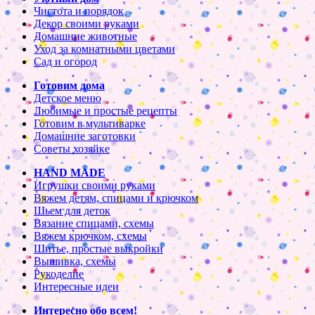
Чистота и порядок
Декор своими руками
Домашние животные
Уход за комнатными цветами
Сад и огород
Готовим дома
Детское меню
Любимые и простые рецепты
Готовим в мультиварке
Домашние заготовки
Советы хозяйке
HAND MADE
Игрушки своими руками
Вяжем детям, спицами и крючком
Шьем для деток
Вязание спицами, схемы
Вяжем крючком, схемы
Шитье, простые выкройки
Вышивка, схемы
Рукоделие
Интересные идеи
Интересно обо всем!