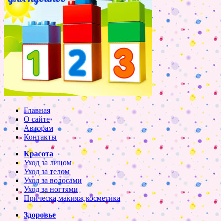
Главная
О сайте
Авторам
Контакты
Красота
Уход за лицом
Уход за телом
Уход за волосами
Уход за ногтями
Прическа,макияж,косметика
Здоровье