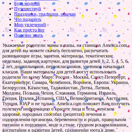
Будь модной
Путешествуй
Праздники, традиции, обычаи
Что подарить
Мир увлечений
Как просто все
Полезно знать
Уважаемые родители: мамы и папы, на станицах Amelica.com,
для детей вы можете скачать бесплатно, распечатать
развивающие игры, занятия, материалы, тематические
недельки, задания, карточки, для развития детей 1, 2, 3, 4, 5, 6,
7 лет, дошкольников, первоклассников, учеников начальных
классов. Наши материалы для детей могут использовать
родители по всему Миру: Россия - Москва, Санкт-Петербург,
Екатеринбург, Самара, Челябинск, Воронеж, Европа: Украина,
Белоруссия, Казахстан, Таджикистан, Литва, Латвия,
Молдова, Польша, Чехия, Словакия, Германия, Израиль,
Греция, Италия, Испания, США, Великобритания, Австралия,
Турция, ЮАР и не только. Amelica.com поможет Вам получить
полезную информацию о красоте лица и тела, женском
здоровье, народных способах (рецептах) лечения и
оздоровления организма, беременности и родах, правильном
питании и похудении, моде и стиле, грудном вскармливании,
воспитании и развитии детей, сохранении уюта в доме,