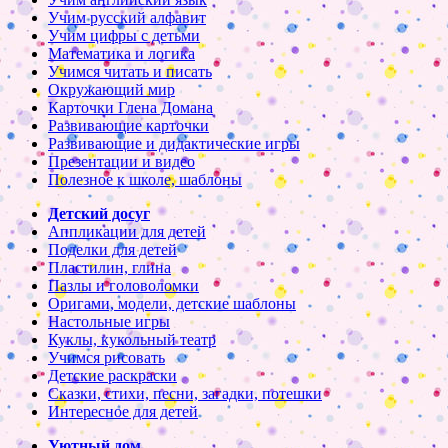
Учим русский алфавит
Учим цифры с детьми
Математика и логика
Учимся читать и писать
Окружающий мир
Карточки Глена Домана
Развивающие карточки
Развивающие и дидактические игры
Презентации и видео
Полезное к школе, шаблоны
Детский досуг
Аппликации для детей
Поделки для детей
Пластилин, глина
Пазлы и головоломки
Оригами, модели, детские шаблоны
Настольные игры
Куклы, кукольный театр
Учимся рисовать
Детские раскраски
Сказки, стихи, песни, загадки, потешки
Интересное для детей
Уютный дом