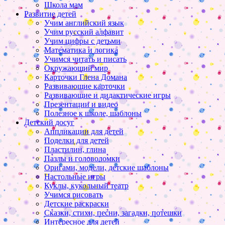
Школа мам
Развитие детей
Учим английский язык
Учим русский алфавит
Учим цифры с детьми
Математика и логика
Учимся читать и писать
Окружающий мир
Карточки Глена Домана
Развивающие карточки
Развивающие и дидактические игры
Презентации и видео
Полезное к школе, шаблоны
Детский досуг
Аппликации для детей
Поделки для детей
Пластилин, глина
Пазлы и головоломки
Оригами, модели, детские шаблоны
Настольные игры
Куклы, кукольный театр
Учимся рисовать
Детские раскраски
Сказки, стихи, песни, загадки, потешки
Интересное для детей