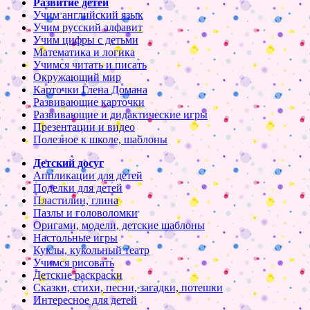
Развитие детей
Учим английский язык
Учим русский алфавит
Учим цифры с детьми
Математика и логика
Учимся читать и писать
Окружающий мир
Карточки Глена Домана
Развивающие карточки
Развивающие и дидактические игры
Презентации и видео
Полезное к школе, шаблоны
Детский досуг
Аппликации для детей
Поделки для детей
Пластилин, глина
Пазлы и головоломки
Оригами, модели, детские шаблоны
Настольные игры
Куклы, кукольный театр
Учимся рисовать
Детские раскраски
Сказки, стихи, песни, загадки, потешки
Интересное для детей