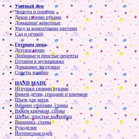
Уютный дом
Чистота и порядок
Декор своими руками
Домашние животные
Уход за комнатными цветами
Сад и огород
Готовим дома
Детское меню
Любимые и простые рецепты
Готовим в мультиварке
Домашние заготовки
Советы хозяйке
HAND MADE
Игрушки своими руками
Вяжем детям, спицами и крючком
Шьем для деток
Вязание спицами, схемы
Вяжем крючком, схемы
Шитье, простые выкройки
Вышивка, схемы
Рукоделие
Интересные идеи