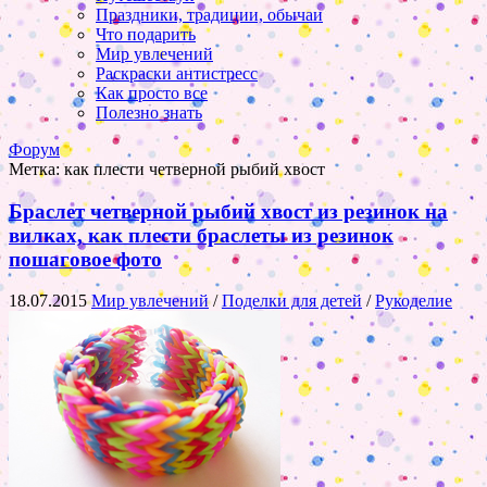
Праздники, традиции, обычаи
Что подарить
Мир увлечений
Раскраски антистресс
Как просто все
Полезно знать
Форум
Метка:
как плести четверной рыбий хвост
Браслет четверной рыбий хвост из резинок на
вилках, как плести браслеты из резинок
пошаговое фото
18.07.2015
Мир увлечений
/
Поделки для детей
/
Рукоделие