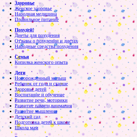
Здоровье
Женское здоровье
Народная медицина
Правильное питание
Похудей!
Диеты для похудения
Отзывы о похудении и диетах
Народные средства похудения
Семья
Копилка женского опыта
Дети
Новорожденный малыш
Ребенок от года и старше
Здоровье детей
Воспитание и обучение
Развитие речи, моторики
Развитие памяти,внимания
Развитие мышления
Детский сад
Подготовка детей к школе
Школа мам