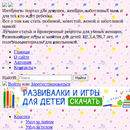
Интернет - портал для девушек, женщин, заботливых мам, и
для тех кто ждет ребенка.
Все о том как стать любимой, невестой, женой и заботливой
мамой.
Лучшие статьи и проверенные рецепты для умных женщин.
Развивающие игры и занятия для детей 1,2,3,4,5,6,7 лет,
полезные материалы для школьников.
Главная
О сайте
Авторам
Контакты
НайтИ:
Войти
или
Зарегистрироваться
Красота
Уход за лицом
Уход за телом