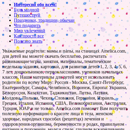
Интересно обо всем!
Будь модной
Путешествуй
Праздники, традиции, обычаи
Что подарить
Мир увлечений
Как просто все
Полезно знать
Уважаемые родители: мамы и папы, на станицах Amelica.com,
для детей вы можете скачать бесплатно, распечатать
развивающие игры, занятия, материалы, тематические
недельки, задания, карточки, для развития детей 1, 2, 3, 4, 5, 6,
7 лет, дошкольников, первоклассников, учеников начальных
классов. Наши материалы для детей могут использовать
родители по всему Миру: Россия - Москва, Санкт-Петербург,
Екатеринбург, Самара, Челябинск, Воронеж, Европа: Украина,
Белоруссия, Казахстан, Таджикистан, Литва, Латвия,
Молдова, Польша, Чехия, Словакия, Германия, Израиль,
Греция, Италия, Испания, США, Великобритания, Австралия,
Турция, ЮАР и не только. Amelica.com поможет Вам получить
полезную информацию о красоте лица и тела, женском
здоровье, народных способах (рецептах) лечения и
оздоровления организма, беременности и родах, правильном
питании и похудении, моде и стиле, грудном вскармливании,