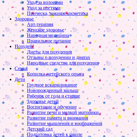
Уход за волосами
Уход за ногтями
Прическа, макияж косметика
Здоровье
Арт-терапия
Женское здоровье
Народная медицина
Правильное питание
Похудей!
Диеты для похудения
Отзывы о похудении и диетах
Народные средства для похудения
Семья
Копилка жетейского опыта
Дети
Грудное вскармливание
Новорожденный малыш
Ребенок от года и старше
Здоровье детей
Воспитание и обучение
Развитие речи и мелкой моторики
Развитие памяти и внимания
Развитие мышления и воображения
Детский сад
Подготовка детей к школе