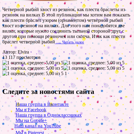
Четверной рыбий хвост из резинок, как плести браслеты из
резинок на вилках В этой публикации мы хотим вам показать
как плести браслет узором (орнаментом) четверной рыбий
хвост из резинок на вилках. Для этого нам понадобятся две
вилки, которые нужно соединить тыльной стороной друг с
другом при помощи резиночек или скотча. Итак как плести
браслет четверной рыбий
…
Читать далее
Автор: Elvira
13 117 просмотров
1
Следите за новостями сайта
Наша группа в Вконтакте
Мы в Facebook
Наша группа в Одноклассниках
Мы на Google+
Наш канал на YouTube
Мы в Pinterest