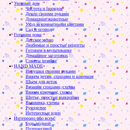
Уютный дом
Чистота и порядок
Декор своими руками
Домашние животные
Уход за комнатными цветами
Сад и огород
Готовим дома
Детское меню
Любимые и простые рецепты
Готовим в мультиварке
Домашние заготовки
Советы хозяйке
HAND MADE
Игрушки своими руками
Вяжем детям, спицами и крючком
Шьем для деток
Вязание спицами, схемы
Вяжем крючком, схемы
Шитье, простые выкройки
Вышивка, схемы
Рукоделие
Интересные идеи
Интересно обо всем!
Будь модной
Путешествуй