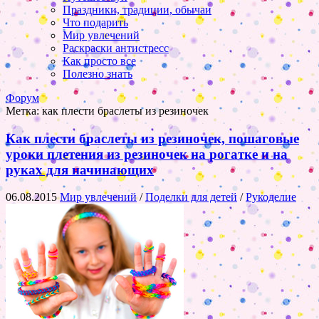
Праздники, традиции, обычаи
Что подарить
Мир увлечений
Раскраски антистресс
Как просто все
Полезно знать
Форум
Метка:
как плести браслеты из резиночек
Как плести браслеты из резиночек, пошаговые
уроки плетения из резиночек на рогатке и на
руках для начинающих
06.08.2015
Мир увлечений
/
Поделки для детей
/
Рукоделие