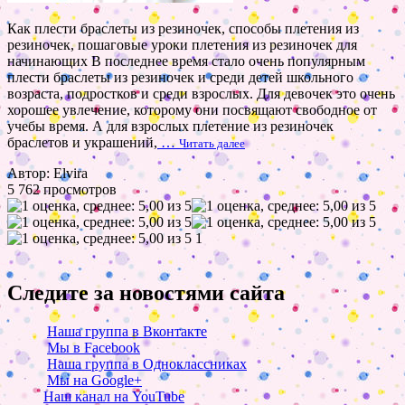
Как плести браслеты из резиночек, способы плетения из
резиночек, пошаговые уроки плетения из резиночек для
начинающих В последнее время стало очень популярным
плести браслеты из резиночек и среди детей школьного
возраста, подростков и среди взрослых. Для девочек это очень
хорошее увлечение, которому они посвящают свободное от
учебы время. А для взрослых плетение из резиночек
браслетов и украшений,
…
Читать далее
Автор: Elvira
5 762 просмотров
1
Следите за новостями сайта
Наша группа в Вконтакте
Мы в Facebook
Наша группа в Одноклассниках
Мы на Google+
Наш канал на YouTube