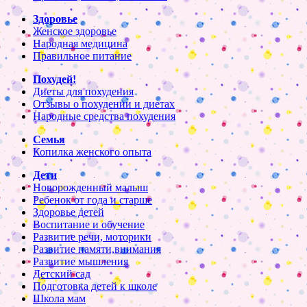
Здоровье
Женское здоровье
Народная медицина
Правильное питание
Похудей!
Диеты для похудения
Отзывы о похудении и диетах
Народные средства похудения
Семья
Копилка женского опыта
Дети
Новорожденный малыш
Ребенок от года и старше
Здоровье детей
Воспитание и обучение
Развитие речи, моторики
Развитие памяти,внимания
Развитие мышления
Детский сад
Подготовка детей к школе
Школа мам