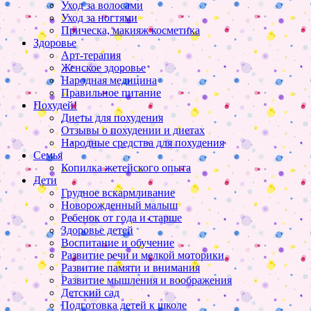
Уход за волосами
Уход за ногтями
Прическа, макияж косметика
Здоровье
Арт-терапия
Женское здоровье
Народная медицина
Правильное питание
Похудей!
Диеты для похудения
Отзывы о похудении и диетах
Народные средства для похудения
Семья
Копилка жетейского опыта
Дети
Грудное вскармливание
Новорожденный малыш
Ребенок от года и старше
Здоровье детей
Воспитание и обучение
Развитие речи и мелкой моторики
Развитие памяти и внимания
Развитие мышления и воображения
Детский сад
Подготовка детей к школе