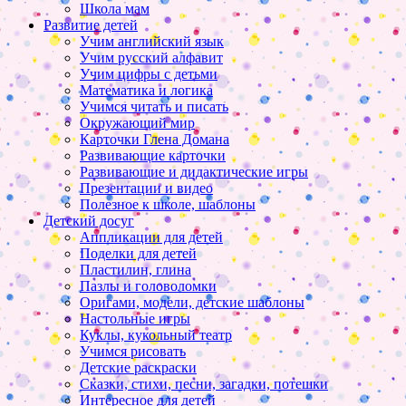
Школа мам
Развитие детей
Учим английский язык
Учим русский алфавит
Учим цифры с детьми
Математика и логика
Учимся читать и писать
Окружающий мир
Карточки Глена Домана
Развивающие карточки
Развивающие и дидактические игры
Презентации и видео
Полезное к школе, шаблоны
Детский досуг
Аппликации для детей
Поделки для детей
Пластилин, глина
Пазлы и головоломки
Оригами, модели, детские шаблоны
Настольные игры
Куклы, кукольный театр
Учимся рисовать
Детские раскраски
Сказки, стихи, песни, загадки, потешки
Интересное для детей