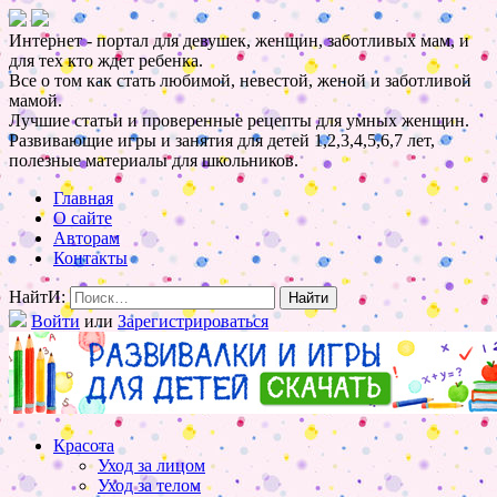
Интернет - портал для девушек, женщин, заботливых мам, и
для тех кто ждет ребенка.
Все о том как стать любимой, невестой, женой и заботливой
мамой.
Лучшие статьи и проверенные рецепты для умных женщин.
Развивающие игры и занятия для детей 1,2,3,4,5,6,7 лет,
полезные материалы для школьников.
Главная
О сайте
Авторам
Контакты
НайтИ:
Войти
или
Зарегистрироваться
Красота
Уход за лицом
Уход за телом