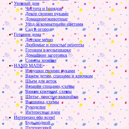
Уютный дом
Чистота и порядок
Декор своими руками
Домашние животные
Уход за комнатными цветами
Сад и огород
Готовим дома
Детское меню
Любимые и простые рецепты
Готовим в мультиварке
Домашние заготовки
Советы хозяйке
HAND MADE
Игрушки своими руками
Вяжем детям, спицами и крючком
Шьем для деток
Вязание спицами, схемы
Вяжем крючком, схемы
Шитье, простые выкройки
Вышивка, схемы
Рукоделие
Интересные идеи
Интересно обо всем!
Будь модной
Путешествуй