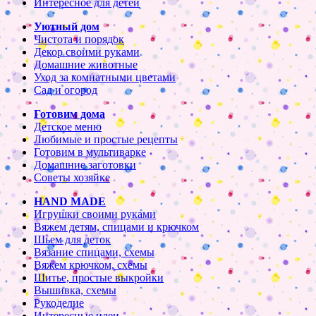
Интересное для детей
Уютный дом
Чистота и порядок
Декор своими руками
Домашние животные
Уход за комнатными цветами
Сад и огород
Готовим дома
Детское меню
Любимые и простые рецепты
Готовим в мультиварке
Домашние заготовки
Советы хозяйке
HAND MADE
Игрушки своими руками
Вяжем детям, спицами и крючком
Шьем для деток
Вязание спицами, схемы
Вяжем крючком, схемы
Шитье, простые выкройки
Вышивка, схемы
Рукоделие
Интересные идеи