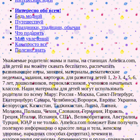
Интересно обо всем!
Будь модной
Путешествуй
Праздники, традиции, обычаи
Что подарить
Мир увлечений
Как просто все
Полезно знать
Уважаемые родители: мамы и папы, на станицах Amelica.com,
для детей вы можете скачать бесплатно, распечатать
развивающие игры, занятия, материалы, тематические
недельки, задания, карточки, для развития детей 1, 2, 3, 4, 5, 6,
7 лет, дошкольников, первоклассников, учеников начальных
классов. Наши материалы для детей могут использовать
родители по всему Миру: Россия - Москва, Санкт-Петербург,
Екатеринбург, Самара, Челябинск, Воронеж, Европа: Украина,
Белоруссия, Казахстан, Таджикистан, Литва, Латвия,
Молдова, Польша, Чехия, Словакия, Германия, Израиль,
Греция, Италия, Испания, США, Великобритания, Австралия,
Турция, ЮАР и не только. Amelica.com поможет Вам получить
полезную информацию о красоте лица и тела, женском
здоровье, народных способах (рецептах) лечения и
оздоровления организма, беременности и родах, правильном