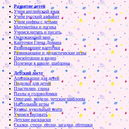
Развитие детей
Учим английский язык
Учим русский алфавит
Учим цифры с детьми
Математика и логика
Учимся читать и писать
Окружающий мир
Карточки Глена Домана
Развивающие карточки
Развивающие и дидактические игры
Презентации и видео
Полезное к школе, шаблоны
Детский досуг
Аппликации для детей
Поделки для детей
Пластилин, глина
Пазлы и головоломки
Оригами, модели, детские шаблоны
Настольные игры
Куклы, кукольный театр
Учимся рисовать
Детские раскраски
Сказки, стихи, песни, загадки, потешки