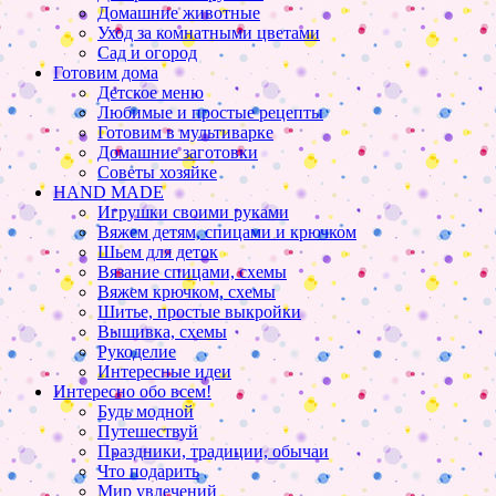
Домашние животные
Уход за комнатными цветами
Сад и огород
Готовим дома
Детское меню
Любимые и простые рецепты
Готовим в мультиварке
Домашние заготовки
Советы хозяйке
HAND MADE
Игрушки своими руками
Вяжем детям, спицами и крючком
Шьем для деток
Вязание спицами, схемы
Вяжем крючком, схемы
Шитье, простые выкройки
Вышивка, схемы
Рукоделие
Интересные идеи
Интересно обо всем!
Будь модной
Путешествуй
Праздники, традиции, обычаи
Что подарить
Мир увлечений