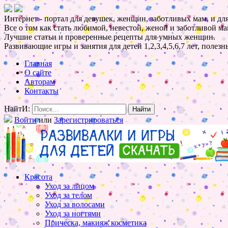
Интернет - портал для девушек, женщин, заботливых мам, и для
Все о том как стать любимой, невестой, женой и заботливой ма
Лучшие статьи и проверенные рецепты для умных женщин.
Развивающие игры и занятия для детей 1,2,3,4,5,6,7 лет, полез
Главная
О сайте
Авторам
Контакты
НайтИ:
Войти
или
Зарегистрироваться
Красота
Уход за лицом
Уход за телом
Уход за волосами
Уход за ногтями
Прическа, макияж косметика