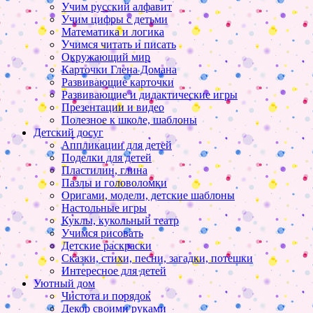
Учим русский алфавит
Учим цифры с детьми
Математика и логика
Учимся читать и писать
Окружающий мир
Карточки Глена Домана
Развивающие карточки
Развивающие и дидактические игры
Презентации и видео
Полезное к школе, шаблоны
Детский досуг
Аппликации для детей
Поделки для детей
Пластилин, глина
Пазлы и головоломки
Оригами, модели, детские шаблоны
Настольные игры
Куклы, кукольный театр
Учимся рисовать
Детские раскраски
Сказки, стихи, песни, загадки, потешки
Интересное для детей
Уютный дом
Чистота и порядок
Декор своими руками