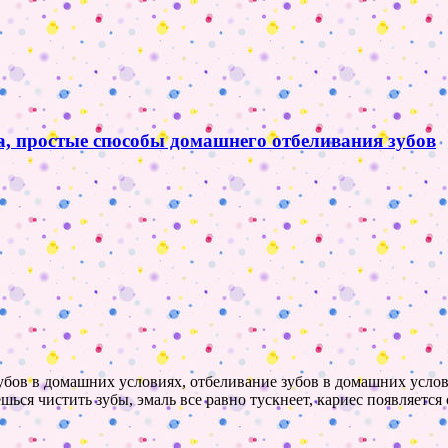
а, простые способы домашнего отбеливания зубов
зубов в домашних условиях, отбеливание зубов в домашних услов
шься чистить зубы, эмаль все равно тускнеет, кариес появляетс