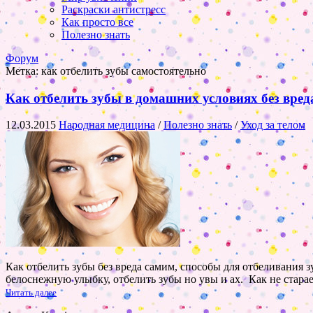
Раскраски антистресс
Как просто все
Полезно знать
Форум
Метка:
как отбелить зубы самостоятельно
Как отбелить зубы в домашних условиях без вред
12.03.2015
Народная медицина
/
Полезно знать
/
Уход за телом
Как отбелить зубы без вреда самим, способы для отбеливания 
белоснежную улыбку, отбелить зубы но увы и ах. Как не старае
Читать далее