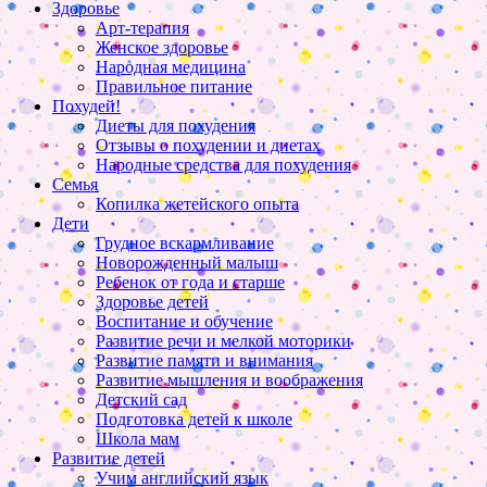
Здоровье
Арт-терапия
Женское здоровье
Народная медицина
Правильное питание
Похудей!
Диеты для похудения
Отзывы о похудении и диетах
Народные средства для похудения
Семья
Копилка жетейского опыта
Дети
Грудное вскармливание
Новорожденный малыш
Ребенок от года и старше
Здоровье детей
Воспитание и обучение
Развитие речи и мелкой моторики
Развитие памяти и внимания
Развитие мышления и воображения
Детский сад
Подготовка детей к школе
Школа мам
Развитие детей
Учим английский язык