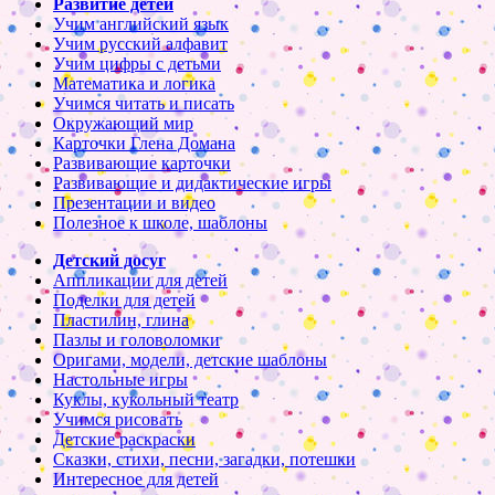
Развитие детей
Учим английский язык
Учим русский алфавит
Учим цифры с детьми
Математика и логика
Учимся читать и писать
Окружающий мир
Карточки Глена Домана
Развивающие карточки
Развивающие и дидактические игры
Презентации и видео
Полезное к школе, шаблоны
Детский досуг
Аппликации для детей
Поделки для детей
Пластилин, глина
Пазлы и головоломки
Оригами, модели, детские шаблоны
Настольные игры
Куклы, кукольный театр
Учимся рисовать
Детские раскраски
Сказки, стихи, песни, загадки, потешки
Интересное для детей