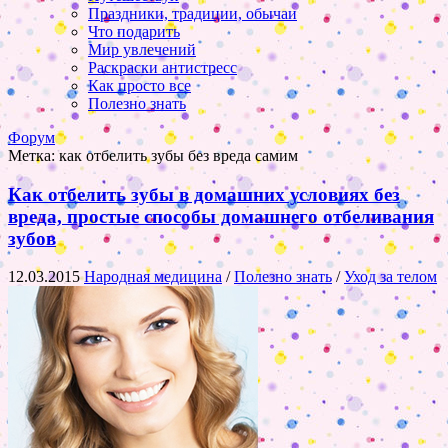
Праздники, традиции, обычаи
Что подарить
Мир увлечений
Раскраски антистресс
Как просто все
Полезно знать
Форум
Метка:
как отбелить зубы без вреда самим
Как отбелить зубы в домашних условиях без
вреда, простые способы домашнего отбеливания
зубов
12.03.2015
Народная медицина
/
Полезно знать
/
Уход за телом