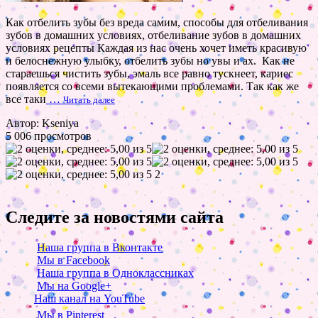
Как отбелить зубы без вреда самим, способы для отбеливания
зубов в домашних условиях, отбеливание зубов в домашних
условиях рецепты Каждая из нас очень хочет иметь красивую
и белоснежную улыбку, отбелить зубы но увы и ах. Как не
стараешься чистить зубы, эмаль все равно тускнеет, кариес
появляется со всеми вытекающими проблемами. Так как же
все таки
…
Читать далее
Автор: Kseniya
5 006 просмотров
2
Следите за новостями сайта
Наша группа в Вконтакте
Мы в Facebook
Наша группа в Одноклассниках
Мы на Google+
Наш канал на YouTube
Мы в Pinterest