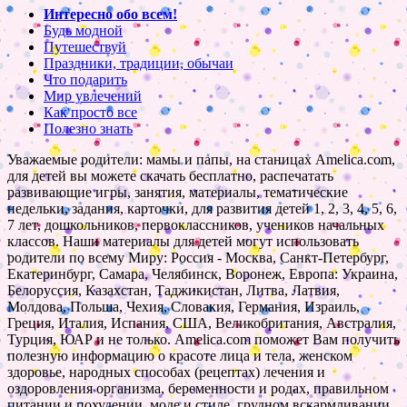
Интересно обо всем!
Будь модной
Путешествуй
Праздники, традиции, обычаи
Что подарить
Мир увлечений
Как просто все
Полезно знать
Уважаемые родители: мамы и папы, на станицах Amelica.com,
для детей вы можете скачать бесплатно, распечатать
развивающие игры, занятия, материалы, тематические
недельки, задания, карточки, для развития детей 1, 2, 3, 4, 5, 6,
7 лет, дошкольников, первоклассников, учеников начальных
классов. Наши материалы для детей могут использовать
родители по всему Миру: Россия - Москва, Санкт-Петербург,
Екатеринбург, Самара, Челябинск, Воронеж, Европа: Украина,
Белоруссия, Казахстан, Таджикистан, Литва, Латвия,
Молдова, Польша, Чехия, Словакия, Германия, Израиль,
Греция, Италия, Испания, США, Великобритания, Австралия,
Турция, ЮАР и не только. Amelica.com поможет Вам получить
полезную информацию о красоте лица и тела, женском
здоровье, народных способах (рецептах) лечения и
оздоровления организма, беременности и родах, правильном
питании и похудении, моде и стиле, грудном вскармливании,