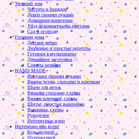
Уютный дом
Чистота и порядок
Декор своими руками
Домашние животные
Уход за комнатными цветами
Сад и огород
Готовим дома
Детское меню
Любимые и простые рецепты
Готовим в мультиварке
Домашние заготовки
Советы хозяйке
HAND MADE
Игрушки своими руками
Вяжем детям, спицами и крючком
Шьем для деток
Вязание спицами, схемы
Вяжем крючком, схемы
Шитье, простые выкройки
Вышивка, схемы
Рукоделие
Интересные идеи
Интересно обо всем!
Будь модной
Путешествуй