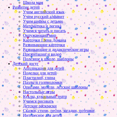
Школа мам
Развитие детей
Учим английский язык
Учим русский алфавит
Учим цифры с детьми
Математика и логика
Учимся читать и писать
Окружающий мир
Карточки Глена Домана
Развивающие карточки
Развивающие и дидактические игры
Презентации и видео
Полезное к школе, шаблоны
Детский досуг
Аппликации для детей
Поделки для детей
Пластилин, глина
Пазлы и головоломки
Оригами, модели, детские шаблоны
Настольные игры
Куклы, кукольный театр
Учимся рисовать
Детские раскраски
Сказки, стихи, песни, загадки, потешки
Интересное для детей