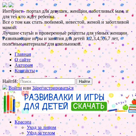
Интернет - портал для девушек, женщин, заботливых мам, и
для тех кто ждет ребенка.
Все о том как стать любимой, невестой, женой и заботливой
мамой.
Лучшие статьи и проверенные рецепты для умных женщин.
Развивающие игры и занятия для детей 1,2,3,4,5,6,7 лет,
полезные материалы для школьников.
Главная
О сайте
Авторам
Контакты
НайтИ:
Войти
или
Зарегистрироваться
Красота
Уход за лицом
Уход за телом