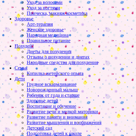
Уход за волосами
Уход за ногтями
Прическа, макияж косметика
Здоровье
Арт-терапия
Женское здоровье
Народная медицина
Правильное питание
Похудей!
Диеты для похудения
Отзывы о похудении и диетах
Народные средства для похудения
Семья
Копилка жетейского опыта
Дети
Грудное вскармливание
Новорожденный малыш
Ребенок от года и старше
Здоровье детей
Воспитание и обучение
Развитие речи и мелкой моторики
Развитие памяти и внимания
Развитие мышления и воображения
Детский сад
Подготовка детей к школе