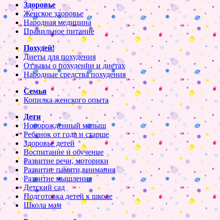
Здоровье
Женское здоровье
Народная медицина
Правильное питание
Похудей!
Диеты для похудения
Отзывы о похудении и диетах
Народные средства похудения
Семья
Копилка женского опыта
Дети
Новорожденный малыш
Ребенок от года и старше
Здоровье детей
Воспитание и обучение
Развитие речи, моторики
Развитие памяти,внимания
Развитие мышления
Детский сад
Подготовка детей к школе
Школа мам