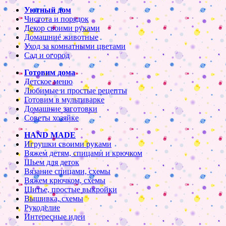
Уютный дом
Чистота и порядок
Декор своими руками
Домашние животные
Уход за комнатными цветами
Сад и огород
Готовим дома
Детское меню
Любимые и простые рецепты
Готовим в мультиварке
Домашние заготовки
Советы хозяйке
HAND MADE
Игрушки своими руками
Вяжем детям, спицами и крючком
Шьем для деток
Вязание спицами, схемы
Вяжем крючком, схемы
Шитье, простые выкройки
Вышивка, схемы
Рукоделие
Интересные идеи