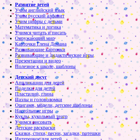
Развитие детей
Учим английский язык
Учим русский алфавит
Учим цифры с детьми
Математика и логика
Учимся читать и писать
Окружающий мир
Карточки Глена Домана
Развивающие карточки
Развивающие и дидактические игры
Презентации и видео
Полезное к школе, шаблоны
Детский досуг
Аппликации для детей
Поделки для детей
Пластилин, глина
Пазлы и головоломки
Оригами, модели, детские шаблоны
Настольные игры
Куклы, кукольный театр
Учимся рисовать
Детские раскраски
Сказки, стихи, песни, загадки, потешки
Интересное для детей