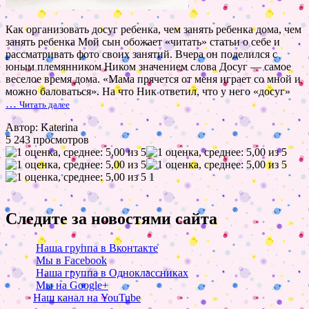
Как организовать досуг ребенка, чем занять ребенка дома, чем
занять ребенка Мой сын обожает «читать» статьи о себе и
рассматривать фото своих занятий. Вчера он поделился с
юным племянником Ником значением слова Досуг — самое
веселое время дома. «Мама прячется от меня играет со мной и
можно баловаться». На что Ник ответил, что у него «досуг»
…
Читать далее
Автор: Katerina
5 243 просмотров
1
Следите за новостями сайта
Наша группа в Вконтакте
Мы в Facebook
Наша группа в Одноклассниках
Мы на Google+
Наш канал на YouTube