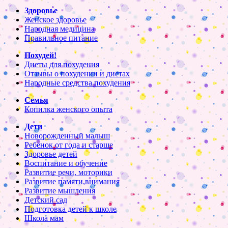
Здоровье
Женское здоровье
Народная медицина
Правильное питание
Похудей!
Диеты для похудения
Отзывы о похудении и диетах
Народные средства похудения
Семья
Копилка женского опыта
Дети
Новорожденный малыш
Ребенок от года и старше
Здоровье детей
Воспитание и обучение
Развитие речи, моторики
Развитие памяти,внимания
Развитие мышления
Детский сад
Подготовка детей к школе
Школа мам