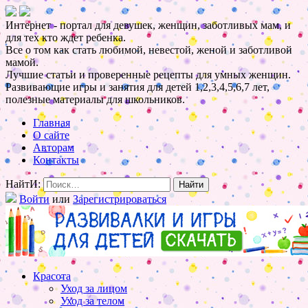
Интернет - портал для девушек, женщин, заботливых мам, и
для тех кто ждет ребенка.
Все о том как стать любимой, невестой, женой и заботливой
мамой.
Лучшие статьи и проверенные рецепты для умных женщин.
Развивающие игры и занятия для детей 1,2,3,4,5,6,7 лет,
полезные материалы для школьников.
Главная
О сайте
Авторам
Контакты
НайтИ:
Войти
или
Зарегистрироваться
Красота
Уход за лицом
Уход за телом