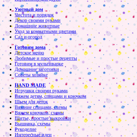
Уютный дом
Чистота и порядок
Декор своими руками
Домашние животные
Уход за комнатными цветами
Сад и огород
Готовим дома
Детское меню
Любимые и простые рецепты
Готовим в мультиварке
Домашние заготовки
Советы хозяйке
HAND MADE
Игрушки своими руками
Вяжем детям, спицами и крючком
Шьем для деток
Вязание спицами, схемы
Вяжем крючком, схемы
Шитье, простые выкройки
Вышивка, схемы
Рукоделие
Интересные идеи