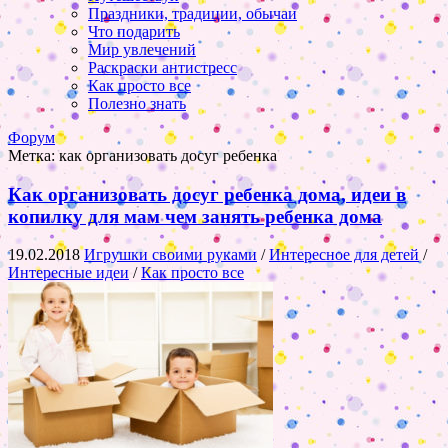
Праздники, традиции, обычаи
Что подарить
Мир увлечений
Раскраски антистресс
Как просто все
Полезно знать
Форум
Метка:
как организовать досуг ребенка
Как организовать досуг ребенка дома, идеи в
копилку для мам чем занять ребенка дома
19.02.2018
Игрушки своими руками
/
Интересное для детей
/
Интересные идеи
/
Как просто все