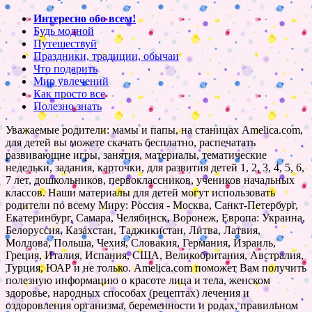
Интересно обо всем!
Будь модной
Путешествуй
Праздники, традиции, обычаи
Что подарить
Мир увлечений
Как просто все
Полезно знать
Уважаемые родители: мамы и папы, на станицах Amelica.com,
для детей вы можете скачать бесплатно, распечатать
развивающие игры, занятия, материалы, тематические
недельки, задания, карточки, для развития детей 1, 2, 3, 4, 5, 6,
7 лет, дошкольников, первоклассников, учеников начальных
классов. Наши материалы для детей могут использовать
родители по всему Миру: Россия - Москва, Санкт-Петербург,
Екатеринбург, Самара, Челябинск, Воронеж, Европа: Украина,
Белоруссия, Казахстан, Таджикистан, Литва, Латвия,
Молдова, Польша, Чехия, Словакия, Германия, Израиль,
Греция, Италия, Испания, США, Великобритания, Австралия,
Турция, ЮАР и не только. Amelica.com поможет Вам получить
полезную информацию о красоте лица и тела, женском
здоровье, народных способах (рецептах) лечения и
оздоровления организма, беременности и родах, правильном