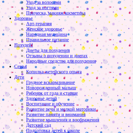
Уход за волосами
Уход за ногтями
Прическа, макияж косметика
Здоровье
Арт-терапия
Женское здоровье
Народная медицина
Правильное питание
Похудей!
Диеты для похудения
Отзывы о похудении и диетах
Народные средства для похудения
Семья
Копилка жетейского опыта
Дети
Грудное вскармливание
Новорожденный малыш
Ребенок от года и старше
Здоровье детей
Воспитание и обучение
Развитие речи и мелкой моторики
Развитие памяти и внимания
Развитие мышления и воображения
Детский сад
Подготовка детей к школе