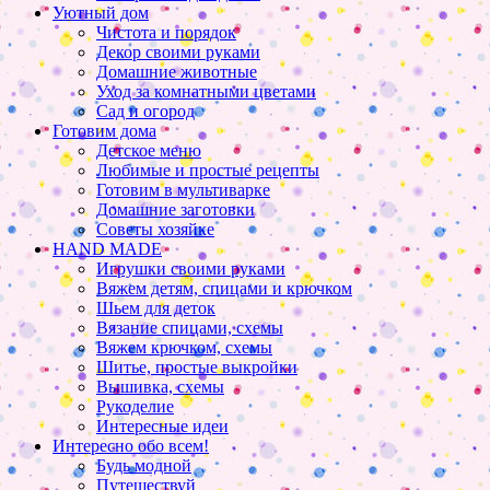
Уютный дом
Чистота и порядок
Декор своими руками
Домашние животные
Уход за комнатными цветами
Сад и огород
Готовим дома
Детское меню
Любимые и простые рецепты
Готовим в мультиварке
Домашние заготовки
Советы хозяйке
HAND MADE
Игрушки своими руками
Вяжем детям, спицами и крючком
Шьем для деток
Вязание спицами, схемы
Вяжем крючком, схемы
Шитье, простые выкройки
Вышивка, схемы
Рукоделие
Интересные идеи
Интересно обо всем!
Будь модной
Путешествуй