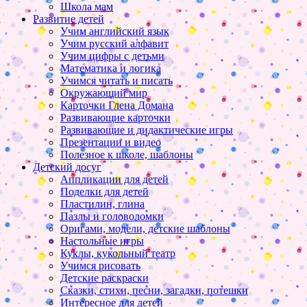
Школа мам
Развитие детей
Учим английский язык
Учим русский алфавит
Учим цифры с детьми
Математика и логика
Учимся читать и писать
Окружающий мир
Карточки Глена Домана
Развивающие карточки
Развивающие и дидактические игры
Презентации и видео
Полезное к школе, шаблоны
Детский досуг
Аппликации для детей
Поделки для детей
Пластилин, глина
Пазлы и головоломки
Оригами, модели, детские шаблоны
Настольные игры
Куклы, кукольный театр
Учимся рисовать
Детские раскраски
Сказки, стихи, песни, загадки, потешки
Интересное для детей